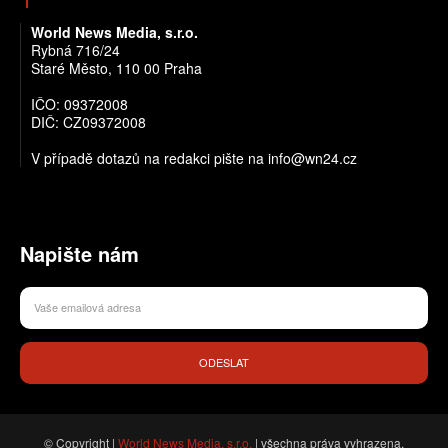
World News Media, s.r.o.
Rybná 716/24
Staré Město, 110 00 Praha
IČO: 09372008
DIČ: CZ09372008
V případě dotazů na redakci pište na info@wn24.cz
Napište nám
ODESLAT
© Copyright |
World News Media, s.r.o.
| všechna práva vyhrazena.