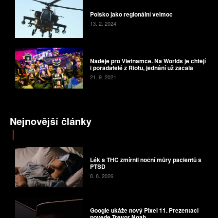
Polsko jako regionální velmoc
13. 2. 2024
Naděje pro Vietnamce. Na Worlds je chtějí
i pořadatelé z Riotu, jednání už začala
21. 9. 2021
Nejnovější články
Lék s THC zmírnil noční můry pacientů s
PTSD
8. 8. 2026
Google ukáže nový Pixel 11. Prezentaci
povede Trevor Noah