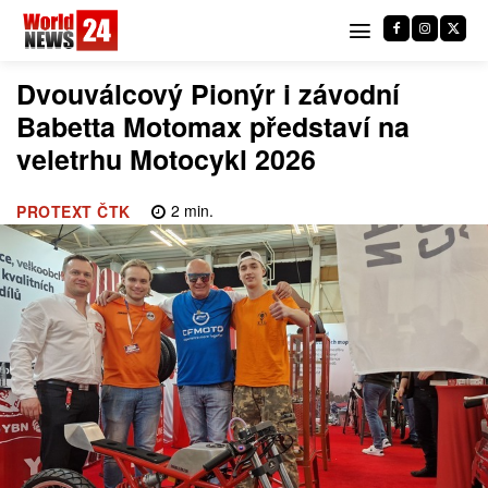
Dvouválcový Pionýr i závodní
Babetta Motomax představí na
veletrhu Motocykl 2026
2
min.
PROTEXT ČTK