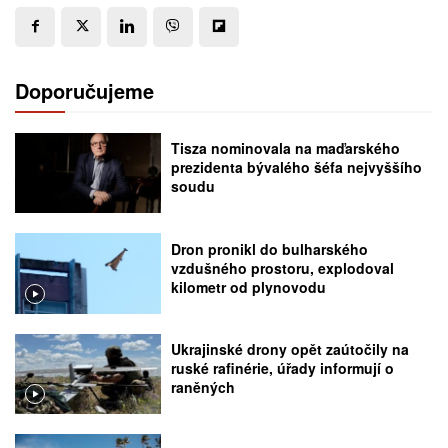
Doporučujeme
Tisza nominovala na maďarského
prezidenta bývalého šéfa nejvyššího
soudu
Dron pronikl do bulharského
vzdušného prostoru, explodoval
kilometr od plynovodu
Ukrajinské drony opět zaútočily na
ruské rafinérie, úřady informují o
raněných