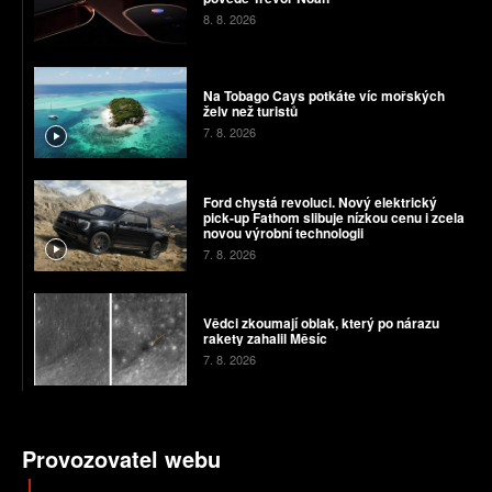
8. 8. 2026
Na Tobago Cays potkáte víc mořských
želv než turistů
7. 8. 2026
Ford chystá revoluci. Nový elektrický
pick-up Fathom slibuje nízkou cenu i zcela
novou výrobní technologii
7. 8. 2026
Vědci zkoumají oblak, který po nárazu
rakety zahalil Měsíc
7. 8. 2026
Provozovatel webu