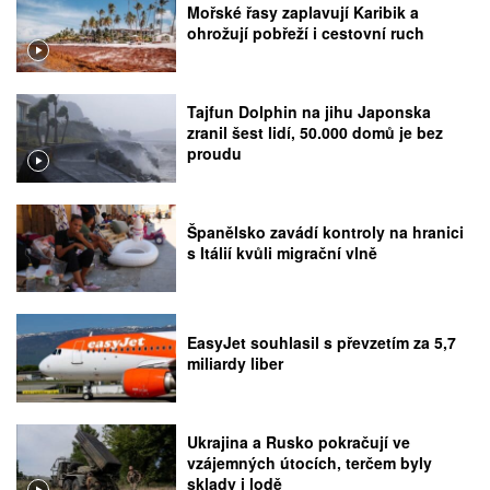
Mořské řasy zaplavují Karibik a
ohrožují pobřeží i cestovní ruch
Tajfun Dolphin na jihu Japonska
zranil šest lidí, 50.000 domů je bez
proudu
Španělsko zavádí kontroly na hranici
s Itálií kvůli migrační vlně
EasyJet souhlasil s převzetím za 5,7
miliardy liber
Ukrajina a Rusko pokračují ve
vzájemných útocích, terčem byly
sklady i lodě