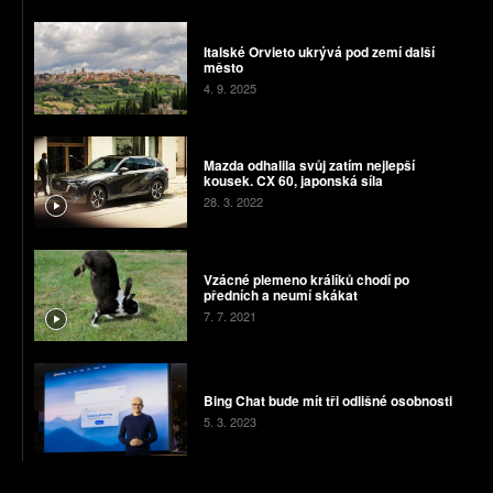
Italské Orvieto ukrývá pod zemí další
město
4. 9. 2025
Mazda odhalila svůj zatím nejlepší
kousek. CX 60, japonská síla
28. 3. 2022
Vzácné plemeno králíků chodí po
předních a neumí skákat
7. 7. 2021
Bing Chat bude mít tři odlišné osobnosti
5. 3. 2023