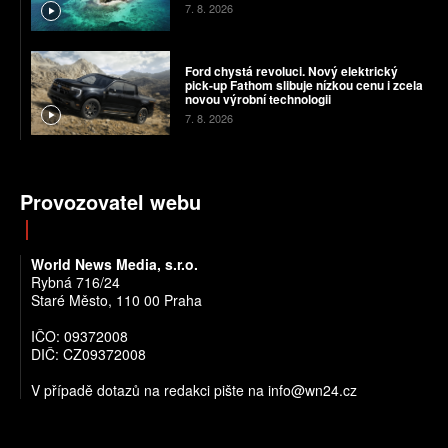
7. 8. 2026
Ford chystá revoluci. Nový elektrický
pick-up Fathom slibuje nízkou cenu i zcela
novou výrobní technologii
7. 8. 2026
Provozovatel webu
World News Media, s.r.o.
Rybná 716/24
Staré Město, 110 00 Praha
IČO: 09372008
DIČ: CZ09372008
V případě dotazů na redakci pište na info@wn24.cz