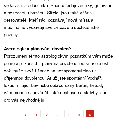
setkávání a odpočinku. Rádi pořádají večírky, grilování
a posezení u bazénu. Střelci jsou také vášniví
cestovatelé, kteří rádi poznávají nová místa a
maximálně využívají své zvídavé a společenské
povahy.
Astrologie a plánování dovolené
Porozumění těmto astrologickým poznatkům vám může
pomoci přizpůsobit plány na dovolenou vaší osobnosti,
což může zvýšit šance na nezapomenutelnou a
příjemnou dovolenou. Ať už jste spontánní Vodnář,
luxus milující Lev nebo dobrodružný Beran, hvězdy
vám mohou napovědět, jaké destinace a aktivity jsou
pro vás nejvhodnější.
1
2
3
4
5
6