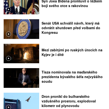
Syn Joea Bidena promluvil o těžkém
boji svého otce s rakovinou
Senát USA schválil návrh, který má
odvrátit shutdown před volbami do
Kongresu
Mezi zabitými po ruských útocích na
Kyjev je i dítě
Tisza nominovala na maďarského
prezidenta bývalého šéfa nejvyššího
soudu
Dron pronikl do bulharského
vzdušného prostoru, explodoval
kilometr od plynovodu