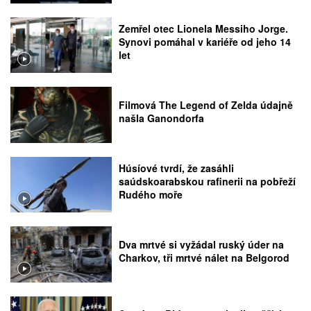
Zemřel otec Lionela Messiho Jorge.
Synovi pomáhal v kariéře od jeho 14
let
Filmová The Legend of Zelda údajně
našla Ganondorfa
Húsíové tvrdí, že zasáhli
saúdskoarabskou rafinerii na pobřeží
Rudého moře
Dva mrtvé si vyžádal ruský úder na
Charkov, tři mrtvé nálet na Belgorod