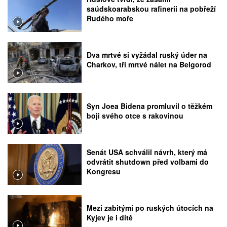
saúdskoarabskou rafinerii na pobřeží
Rudého moře
Dva mrtvé si vyžádal ruský úder na
Charkov, tři mrtvé nálet na Belgorod
Syn Joea Bidena promluvil o těžkém
boji svého otce s rakovinou
Senát USA schválil návrh, který má
odvrátit shutdown před volbami do
Kongresu
Mezi zabitými po ruských útocích na
Kyjev je i dítě