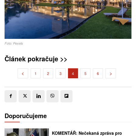
Foto: Pexels
Článek pokračuje >>
1
2
3
4
5
6
Doporučujeme
KOMENTÁŘ: Nečekaná zpráva pro