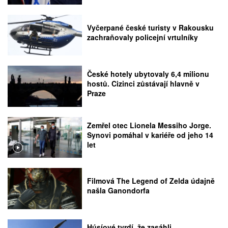
Vyčerpané české turisty v Rakousku
zachraňovaly policejní vrtulníky
České hotely ubytovaly 6,4 milionu
hostů. Cizinci zůstávají hlavně v
Praze
Zemřel otec Lionela Messiho Jorge.
Synovi pomáhal v kariéře od jeho 14
let
Filmová The Legend of Zelda údajně
našla Ganondorfa
Húsíové tvrdí, že zasáhli