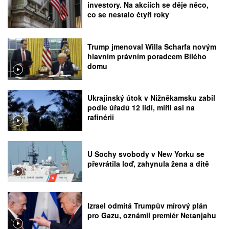
investory. Na akciích se děje něco,
co se nestalo čtyři roky
Trump jmenoval Willa Scharfa novým
hlavním právním poradcem Bílého
domu
Ukrajinský útok v Nižněkamsku zabil
podle úřadů 12 lidí, mířil asi na
rafinérii
U Sochy svobody v New Yorku se
převrátila loď, zahynula žena a dítě
Izrael odmítá Trumpův mírový plán
pro Gazu, oznámil premiér Netanjahu