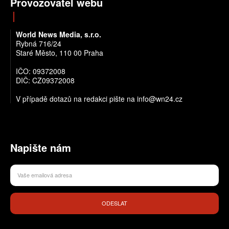
Provozovatel webu
World News Media, s.r.o.
Rybná 716/24
Staré Město, 110 00 Praha
IČO: 09372008
DIČ: CZ09372008
V případě dotazů na redakci pište na info@wn24.cz
Napište nám
ODESLAT