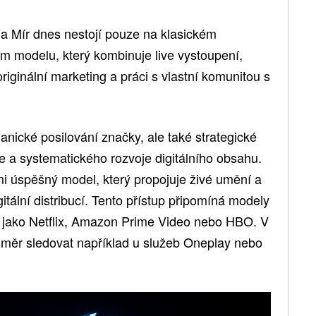
na Mír dnes nestojí pouze na klasickém
ím modelu, který kombinuje live vystoupení,
originální marketing a práci s vlastní komunitou s
ganické posilování značky, ale také strategické
e a systematického rozvoje digitálního obsahu.
mi úspěšný model, který propojuje živé umění a
gitální distribucí. Tento přístup připomíná modely
m jako Netflix, Amazon Prime Video nebo HBO. V
směr sledovat například u služeb Oneplay nebo