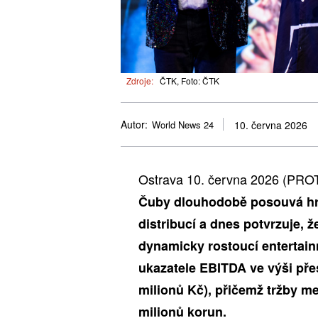
Zdroje:
ČTK, Foto: ČTK
Autor:
World News 24
10. června 2026
Ostrava 10. června 2026 (PR
Čuby dlouhodobě posouvá hra
distribucí a dnes potvrzuje, 
dynamicky rostoucí entertain
ukazatele EBITDA ve výši přes
milionů Kč), přičemž tržby me
milionů korun.