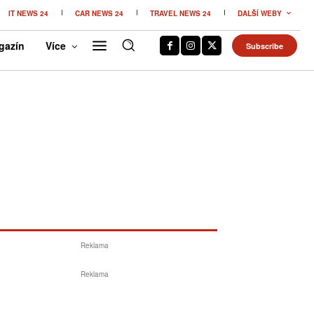
IT NEWS 24
CAR NEWS 24
TRAVEL NEWS 24
DALŠÍ WEBY
gazín
Více
Subscribe
Reklama
Reklama