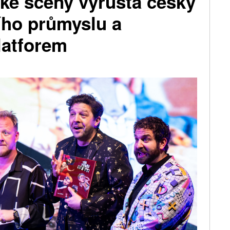
ské scény vyrůstá český
ho průmyslu a
latforem