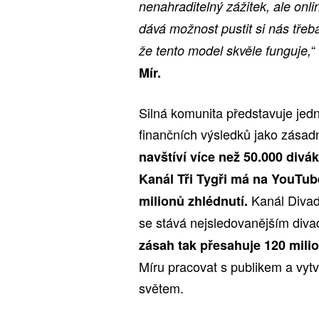
nenahraditelný zážitek, ale onl
dává možnost pustit si nás třeba
“
že tento model skvěle funguje,
Mír.
Silná komunita představuje jedno
finančních výsledků jako zásadn
navštíví více než 50.000 divák
Kanál Tři Tygři má na YouTube
Kanál Divad
milionů zhlédnutí.
se stává nejsledovanějším diva
zásah tak přesahuje 120 milio
Míru pracovat s publikem a vytvá
světem.