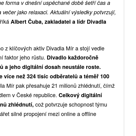
ine forma v dnešní uspěchané době šetří čas a
 večer jako relaxaci. Aktuální výsledky potvrzují,
 říká
Albert Čuba, zakladatel a lídr Divadla
 z klíčových aktiv Divadla Mír a stojí vedle
í faktor jeho růstu.
Divadlo každoročně
ů a jeho digitální dosah neustále roste.
 více než 324 tisíc odběratelů a téměř 100
la Mír pak přesahuje 21 milionů zhlédnutí, čímž
dlem v České republice.
Celkový digitální
což potvrzuje schopnost týmu
nů zhlédnutí,
řet silné propojení mezi online a offline