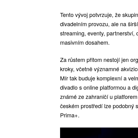
Tento vývoj potvrzuje, že skupi
divadelním provozu, ale na širš
streaming, eventy, partnerství, 
masivním dosahem.
Za růstem přitom nestojí jen or
kroky, včetně významné akvizic
Mír tak buduje komplexní a vel
divadlo s online platformou a di
známé ze zahraničí u platfore
českém prostředí lze podobný 
Prima+.