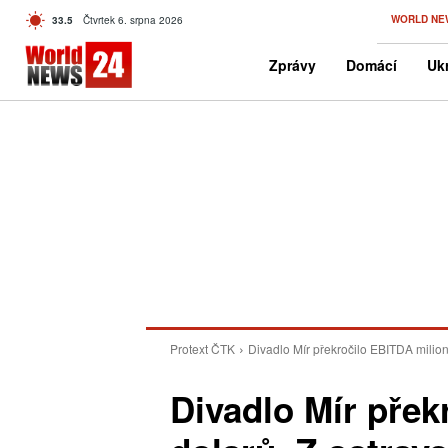
C
WORLD NE
33.5
Čtvrtek 6. srpna 2026
Czech
Zprávy
Domácí
Ukr
Protext ČTK
Divadlo Mír překročilo EBITDA milion
Divadlo Mír přek