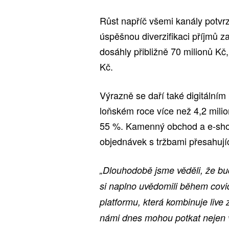
Růst napříč všemi kanály potvrzu
úspěšnou diverzifikaci příjmů za
dosáhly přibližně 70 milionů Kč
Kč.
Výrazně se daří také digitálním
loňském roce více než 4,2 milio
55 %. Kamenný obchod a e-sho
objednávek s tržbami přesahujíc
„Dlouhodobě jsme věděli, že bu
si naplno uvědomili během covi
platformu, která kombinuje live 
námi dnes mohou potkat nejen v 