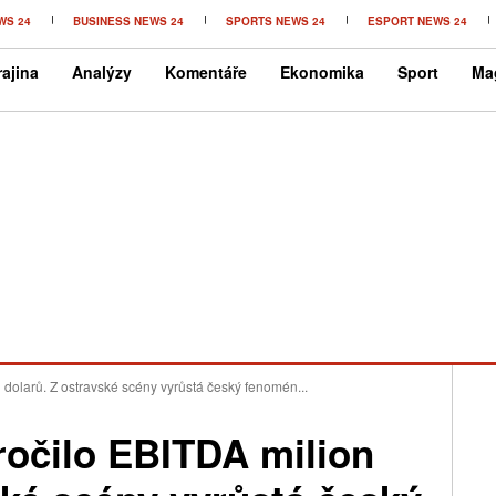
WS 24
BUSINESS NEWS 24
SPORTS NEWS 24
ESPORT NEWS 24
ajina
Analýzy
Komentáře
Ekonomika
Sport
Ma
 dolarů. Z ostravské scény vyrůstá český fenomén...
ročilo EBITDA milion