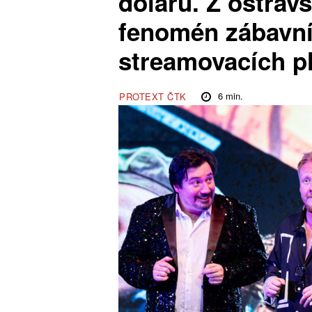
dolarů. Z ostrav
fenomén zábavní
streamovacích p
6
min.
PROTEXT ČTK