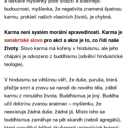
a laskavé myšlenky plodí snazší a šťastnější
budoucnost, myšlenka, že negativita znamená špatnou
karmu, prokletí našich vlastních životů, je chybná.
Karma není systém morální spravedlnosti. Karma je
sanskrtské slovo
pro akci a akce je to, co řídí naše
Slovo karma má kořeny v hinduismu, ale jeho
životy.
chápání je odvozeno z buddhismu (odvětví hinduistické
teologie).
V hinduismu se většinou věří, že duše, puruša, která
přežije smrt a znovu se narodí do nového těla, zdědí
karmu z minulého života. Buddhismus je jiný. Buddha
učil doktrínu zvanou anatman – myšlenku, že
neexistuje žádná duše, žádné já. Místo toho se
buddhismus zaměřuje na pět skandh (neboli agregátů),
které vysvětlují běžné zkušenosti vnímajících bytostí: