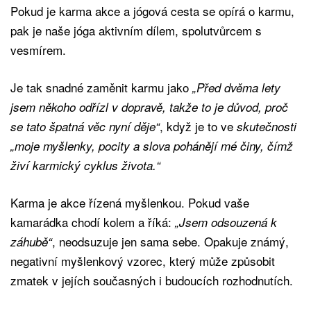
Pokud je karma akce a jógová cesta se opírá o karmu,
pak je naše jóga aktivním dílem, spolutvůrcem s
vesmírem.
Je tak snadné zaměnit karmu jako
„Před dvěma lety
jsem někoho odřízl v dopravě, takže to je důvod, proč
, když je to ve
se tato špatná věc nyní děje“
skutečnosti
„moje myšlenky, pocity a slova pohánějí mé činy, čímž
živí karmický cyklus života.“
Karma je akce řízená myšlenkou. Pokud vaše
kamarádka chodí kolem a říká:
„Jsem odsouzená k
, neodsuzuje jen sama sebe. Opakuje známý,
záhubě“
negativní myšlenkový vzorec, který může způsobit
zmatek v jejích současných i budoucích rozhodnutích.