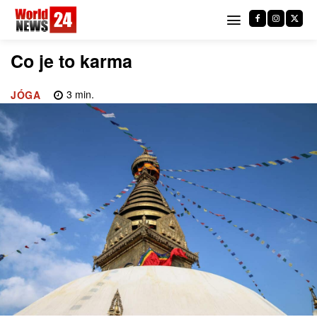
Co je to karma
3
min.
JÓGA