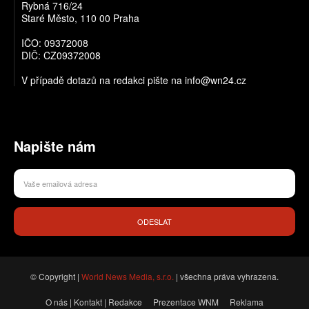
Rybná 716/24
Staré Město, 110 00 Praha
IČO: 09372008
DIČ: CZ09372008
V případě dotazů na redakci pište na info@wn24.cz
Napište nám
ODESLAT
© Copyright |
World News Media, s.r.o.
| všechna práva vyhrazena.
O nás | Kontakt | Redakce
Prezentace WNM
Reklama