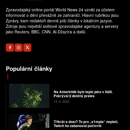
Zpravodajský online portál World News 24 vznikl za účelem
informovat o dění převážně ze zahraničí. Hlavní rubrikou jsou
Zprávy, kam redaktoři denně píší články v lokálním jazyce.
Zdroje jsou největší světové zpravodajské agentury a servery
jako Reuters, BBC, CNN, Al-Džazíra a další.
Populární články
Na Antarktidě bylo teplo jako v Itálii.
Pokrýval ji deštný prales
13. 4. 2022
Třikrát a dost? To pro „s1mpla“ neplatí,
Twitch ho zabanoval počtvrté