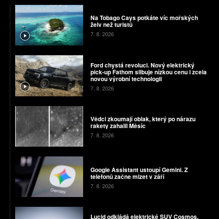
Na Tobago Cays potkáte víc mořských
želv než turistů
7. 8. 2026
Ford chystá revoluci. Nový elektrický
pick-up Fathom slibuje nízkou cenu i zcela
novou výrobní technologii
7. 8. 2026
Vědci zkoumají oblak, který po nárazu
rakety zahalil Měsíc
7. 8. 2026
Google Assistant ustoupí Gemini. Z
telefonů začne mizet v září
7. 8. 2026
Lucid odkládá elektrické SUV Cosmos.