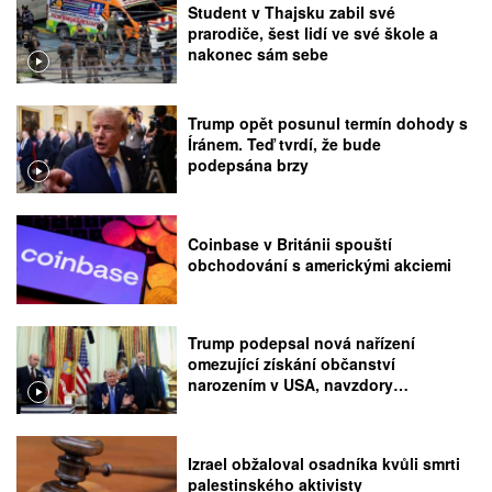
Student v Thajsku zabil své
prarodiče, šest lidí ve své škole a
nakonec sám sebe
Trump opět posunul termín dohody s
Íránem. Teď tvrdí, že bude
podepsána brzy
Coinbase v Británii spouští
obchodování s americkými akciemi
Trump podepsal nová nařízení
omezující získání občanství
narozením v USA, navzdory
rozhodnutí Nejvyššího soudu
Izrael obžaloval osadníka kvůli smrti
palestinského aktivisty