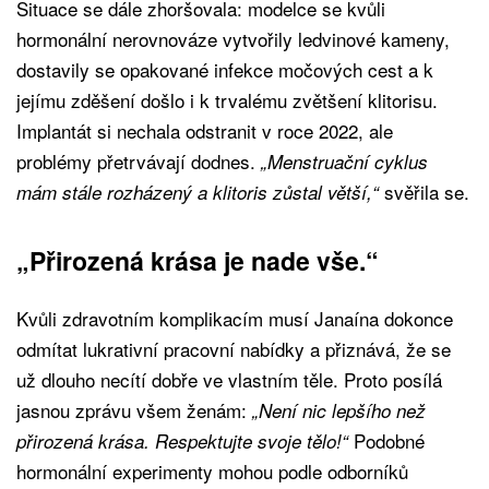
Situace se dále zhoršovala: modelce se kvůli
hormonální nerovnováze vytvořily ledvinové kameny,
dostavily se opakované infekce močových cest a k
jejímu zděšení došlo i k trvalému zvětšení klitorisu.
Implantát si nechala odstranit v roce 2022, ale
problémy přetrvávají dodnes.
„Menstruační cyklus
svěřila se.
mám stále rozházený a klitoris zůstal větší,“
„Přirozená krása je nade vše.“
Kvůli zdravotním komplikacím musí Janaína dokonce
odmítat lukrativní pracovní nabídky a přiznává, že se
už dlouho necítí dobře ve vlastním těle. Proto posílá
jasnou zprávu všem ženám:
„Není nic lepšího než
Podobné
přirozená krása. Respektujte svoje tělo!“
hormonální experimenty mohou podle odborníků