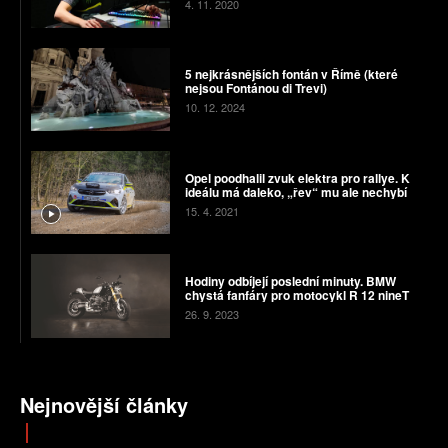
4. 11. 2020
5 nejkrásnějších fontán v Římě (které
nejsou Fontánou di Trevi)
10. 12. 2024
Opel poodhalil zvuk elektra pro rallye. K
ideálu má daleko, „řev“ mu ale nechybí
15. 4. 2021
Hodiny odbíjejí poslední minuty. BMW
chystá fanfáry pro motocykl R 12 nineT
26. 9. 2023
Nejnovější články