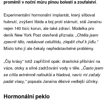
.
proměnil v noční můru plnou bolesti a zoufalství
Experimentální hormonální implantát, který sliboval
hubnutí, zvýšení libida a boj proti stárnutí, stál Janaínu
nejen 140 tisíc korun, ale také zdraví. Modelka pro
deník New York Post otevřeně přiznala:
„Chtěla jsem
zpevnit tělo, redukovat celulitidu, zlepšit chuť k jídlu.“
Místo toho jí ale čekaly nepředstavitelné problémy.
„Čip krásy“ totiž zapříčinil opak: drastické přibírání na
váze, otoky a silné zadržování vody v těle.
„Často jsem
se cítila extrémně nafouklá a hladová, navíc mi začaly
popsala Janaína děsivé vedlejší účinky.
padat vlasy,“
Hormonální peklo