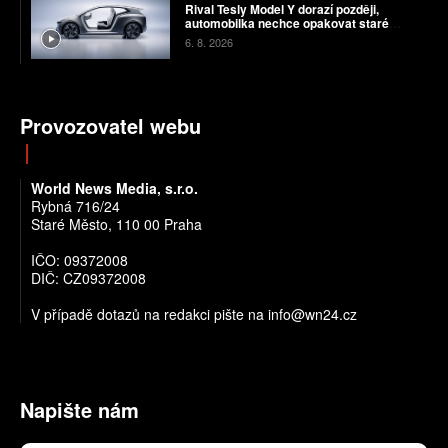
Rival Tesly Model Y dorazí později,
automobilka nechce opakovat staré
chyby
6. 8. 2026
Provozovatel webu
World News Media, s.r.o.
Rybná 716/24
Staré Město, 110 00 Praha
IČO: 09372008
DIČ: CZ09372008
V případě dotazů na redakci pište na info@wn24.cz
Napište nám