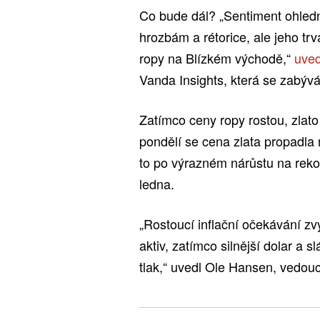
Co bude dál? „Sentiment ohledn
hrozbám a rétorice, ale jeho tr
ropy na Blízkém východě,“
uve
Vanda Insights, která se zabývá
Zatímco ceny ropy rostou, zlat
pondělí se cena zlata propadla n
to po výrazném nárůstu na rek
ledna.
„Rostoucí inflační očekávání zvý
aktiv, zatímco silnější dolar a 
tlak,“ uvedl Ole Hansen, vedouc