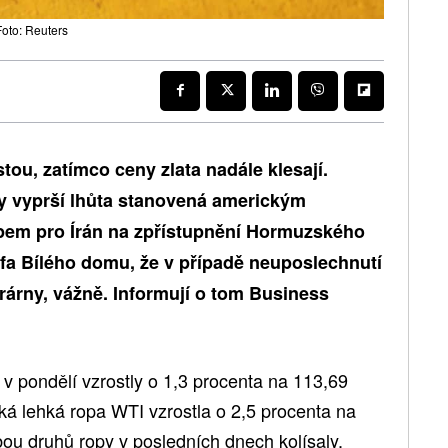
Foto: Reuters
ou, zatímco ceny zlata nadále klesají.
y vyprší lhůta stanovená americkým
em pro Írán na zpřístupnění Hormuzského
éfa Bílého domu, že v případě neuposlechnutí
rárny, vážně. Informují o tom Business
 v pondělí vzrostly o 1,3 procenta na 113,69
ká lehká ropa WTI vzrostla o 2,5 procenta na
bou druhů ropy v posledních dnech kolísaly.