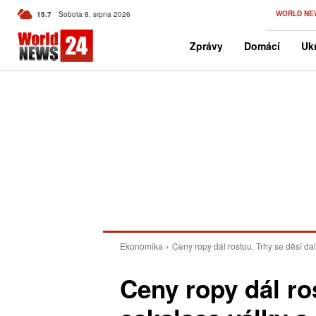
C
WORLD NE
15.7
Sobota 8. srpna 2026
Czech
Zprávy
Domácí
Ukr
Ekonomika
Ceny ropy dál rostou. Trhy se děsí da
Ceny ropy dál ros