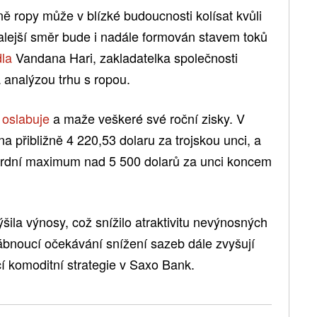
ě ropy může v blízké budoucnosti kolísat kvůli
valejší směr bude i nadále formován stavem toků
dla
Vandana Hari, zakladatelka společnosti
 analýzou trhu s ropou.
o
oslabuje
a maže veškeré své roční zisky. V
a přibližně 4 220,53 dolaru za trojskou unci, a
ordní maximum nad 5 500 dolarů za unci koncem
šila výnosy, což snížilo atraktivitu nevýnosných
slábnoucí očekávání snížení sazeb dále zvyšují
í komoditní strategie v Saxo Bank.