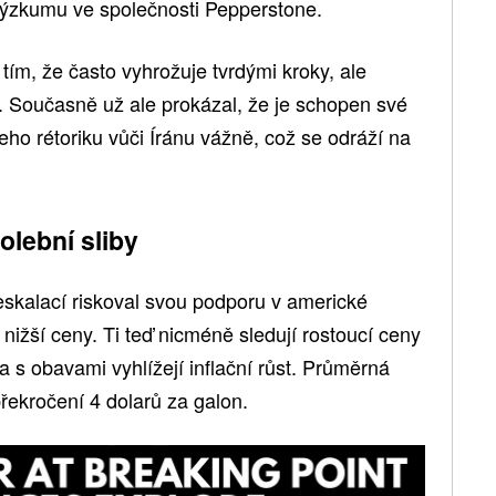
výzkumu ve společnosti Pepperstone.
ím, že často vyhrožuje tvrdými kroky, ale
. Současně už ale prokázal, že je schopen své
jeho rétoriku vůči Íránu vážně, což se odráží na
lební sliby
eskalací riskoval svou podporu v americké
 nižší ceny. Ti teď nicméně sledují rostoucí ceny
a s obavami vyhlížejí inflační růst. Průměrná
řekročení 4 dolarů za galon.