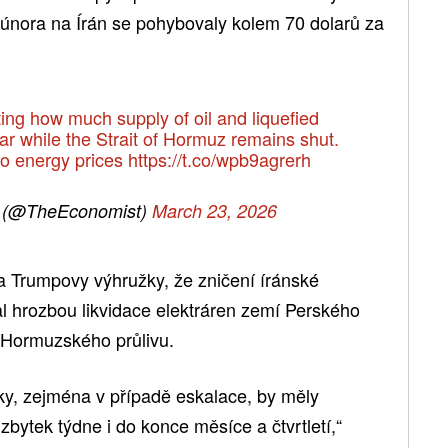
února na Írán se pohybovaly kolem 70 dolarů za
ing how much supply of oil and liquefied
year while the Strait of Hormuz remains shut.
 do energy prices
https://t.co/wpb9agrerh
 (@TheEconomist)
March 23, 2026
 na Trumpovy výhružky, že zničení íránské
val hrozbou likvidace elektráren zemí Perského
 Hormuzského průlivu.
ky, zejména v případě eskalace, by měly
bytek týdne i do konce měsíce a čtvrtletí,“