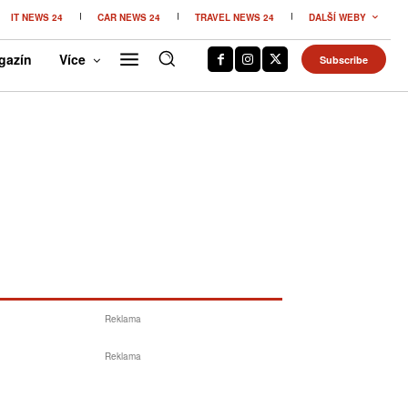
IT NEWS 24
CAR NEWS 24
TRAVEL NEWS 24
DALŠÍ WEBY
gazín
Více
Subscribe
Reklama
Reklama