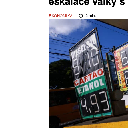
eskalace války s
2
min.
EKONOMIKA