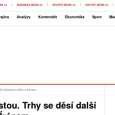
WS 24
BUSINESS NEWS 24
SPORTS NEWS 24
ESPORT NEWS 24
ajina
Analýzy
Komentáře
Ekonomika
Sport
Ma
lší eskalace války s Íránem
tou. Trhy se děsí další