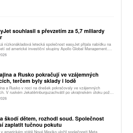
yJet souhlasil s převzetím za 5,7 miliardy
r
ká nízkonákladová letecká společnost easyJet přijala nabídku na
etí od americké investiční skupiny Apollo Global Management.
akce oceňuje aerolinku na 5,7 miliardy liber, tedy přibližně 162
 2026
rd korun.
ajina a Rusko pokračují ve vzájemných
cích, terčem byly sklady i lodě
ina a Rusko v noci na dnešek pokračovaly ve vzájemných
ch. V ruském Jekatěrinburguzachvátil po ukrajinském útoku požár
tické centrum ruského internetového prodejce Wildberries.
 2026
čnost o tom informovala bez podrobností na síti Telegram.
k ruské dronové útoky podle ukrajinských úřadů způsobily požár
ělských skladů v obci Balaklija v Charkovské oblasti na východě
iny, napsal Reuters.
a škodí dětem, rozhodl soud. Společnost
í zaplatit tučnou pokutu
v americkém státě Nové Mexiko uložil společnosti Meta