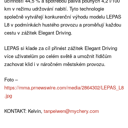
účinností 44,5 % a spotřebou paliva pouhých 4,2 l/100
km v režimu udržování nabití. Tyto technologie
společně vytvářejí konkurenční výhodu modelu LEPAS
L8 v podmínkách hustého provozu a proměňují každou
cestu v zážitek Elegant Driving.
LEPAS si klade za cíl přinést zážitek Elegant Driving
více uživatelům po celém světě a umožnit řidičům
zachovat klid i v náročném městském provozu.
Foto –
https://mma.prnewswire.com/media/2864302/LEPAS_L8
.jpg
KONTAKT: Kelvin,
tanpeiwen@mychery.com