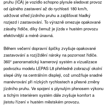
pruhu (ICA) je vozidlo schopno plynule sledovat provoz
od úplného zastavení až do rychlosti 180 km/h,
udržovat střed jízdního pruhu a zajišťovat hladký
rozjezd i zastavování. To výrazně omezuje opakované
zásahy řidiče, díky čemuž je jízda v hustém provozu
efektivnější a méně únavná.
Během večerní dopravní špičky zvyšuje opakované
zastavování a rozjíždění nároky na pozornost řidiče.
360° panoramatický kamerový systém a vizualizace
podvozku modelu LEPAS L8 přehledně zobrazují okolní
slepé úhly na centrálním displeji, což umožňuje snadné
manévrování při nízkých rychlostech a přesné změny
jízdního pruhu. Ve spojení s plynulým přenosem výkonu
a tichým interiérem systém dále zvyšuje komfort a
jistotu řízení v hustém městském provozu.