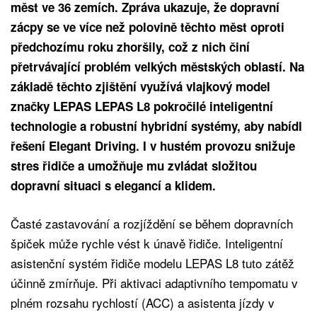
měst ve 36 zemích. Zpráva ukazuje, že dopravní
zácpy se ve více než polovině těchto měst oproti
předchozímu roku zhoršily, což z nich činí
přetrvávající problém velkých městských oblastí. Na
základě těchto zjištění využívá vlajkový model
značky LEPAS LEPAS L8 pokročilé inteligentní
technologie a robustní hybridní systémy, aby nabídl
řešení Elegant Driving. I v hustém provozu snižuje
stres řidiče a umožňuje mu zvládat složitou
dopravní situaci s elegancí a klidem.
Časté zastavování a rozjíždění se během dopravních
špiček může rychle vést k únavě řidiče. Inteligentní
asistenční systém řidiče modelu LEPAS L8 tuto zátěž
účinně zmírňuje. Při aktivaci adaptivního tempomatu v
plném rozsahu rychlostí (ACC) a asistenta jízdy v