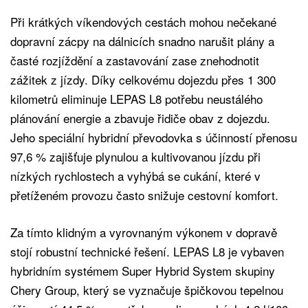
Při krátkých víkendových cestách mohou nečekané
dopravní zácpy na dálnicích snadno narušit plány a
časté rozjíždění a zastavování zase znehodnotit
zážitek z jízdy. Díky celkovému dojezdu přes 1 300
kilometrů eliminuje LEPAS L8 potřebu neustálého
plánování energie a zbavuje řidiče obav z dojezdu.
Jeho speciální hybridní převodovka s účinností přenosu
97,6 % zajišťuje plynulou a kultivovanou jízdu při
nízkých rychlostech a vyhýbá se cukání, které v
přetíženém provozu často snižuje cestovní komfort.
Za tímto klidným a vyrovnaným výkonem v dopravě
stojí robustní technické řešení. LEPAS L8 je vybaven
hybridním systémem Super Hybrid System skupiny
Chery Group, který se vyznačuje špičkovou tepelnou