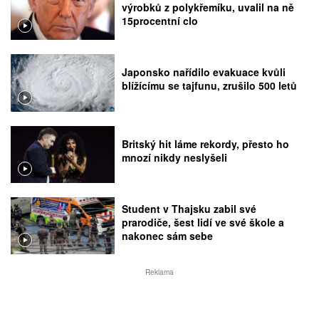
výrobků z polykřemíku, uvalil na ně
15procentní clo
Japonsko nařídilo evakuace kvůli
blížícímu se tajfunu, zrušilo 500 letů
Britský hit láme rekordy, přesto ho
mnozí nikdy neslyšeli
Student v Thajsku zabil své
prarodiče, šest lidí ve své škole a
nakonec sám sebe
Reklama