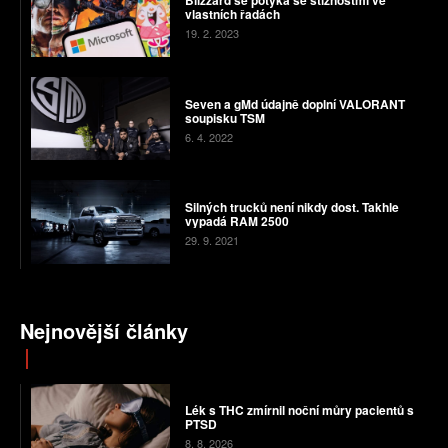
Blizzard se potýká se stížnostmi ve
vlastních řadách
19. 2. 2023
Seven a gMd údajně doplní VALORANT
soupisku TSM
6. 4. 2022
Silných trucků není nikdy dost. Takhle
vypadá RAM 2500
29. 9. 2021
Nejnovější články
Lék s THC zmírnil noční můry pacientů s
PTSD
8. 8. 2026