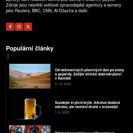
Zdroje jsou největší světové zpravodajské agentury a servery
jako Reuters, BBC, CNN, Al-Džazíra a další.
Populární články
Od nekonečných písečných dun po slony
a gepardy. Zažijte africké dobrodružství
v Namibii
9. 10. 2025
Sundejte si pivní brýle. Alkohol dodává
odvahu, ale nemění druhé v krásnější
1. 9. 2023