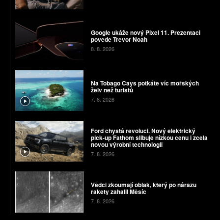
Google ukáže nový Pixel 11. Prezentaci
povede Trevor Noah
8. 8. 2026
Na Tobago Cays potkáte víc mořských
želv než turistů
7. 8. 2026
Ford chystá revoluci. Nový elektrický
pick-up Fathom slibuje nízkou cenu i zcela
novou výrobní technologii
7. 8. 2026
Vědci zkoumají oblak, který po nárazu
rakety zahalil Měsíc
7. 8. 2026