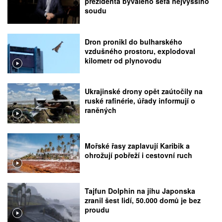
prezidenta bývalého šéfa nejvyššího
soudu
Dron pronikl do bulharského
vzdušného prostoru, explodoval
kilometr od plynovodu
Ukrajinské drony opět zaútočily na
ruské rafinérie, úřady informují o
raněných
Mořské řasy zaplavují Karibik a
ohrožují pobřeží i cestovní ruch
Tajfun Dolphin na jihu Japonska
zranil šest lidí, 50.000 domů je bez
proudu