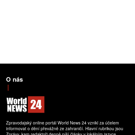
O nás
Zpravodajský online portál World News 24 vznikl za účelem
informovat o dění převážně ze zahraničí. Hlavní rubrikou jsou
Zprávy, kam redaktoři denně píší články v lokálním jazyce.