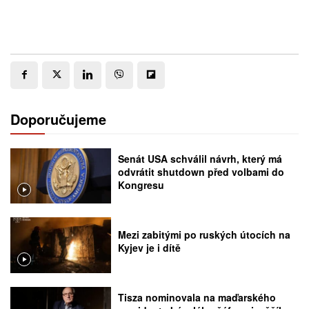
Doporučujeme
Senát USA schválil návrh, který má
odvrátit shutdown před volbami do
Kongresu
Mezi zabitými po ruských útocích na
Kyjev je i dítě
Tisza nominovala na maďarského