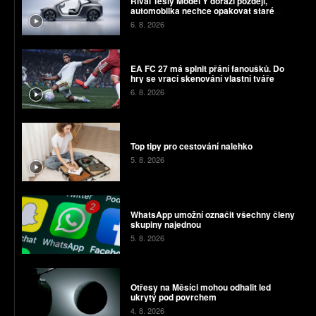
Rival Tesly Model Y dorazí později,
automobilka nechce opakovat staré
chyby
6. 8. 2026
EA FC 27 má splnit přání fanoušků. Do
hry se vrací skenování vlastní tváře
6. 8. 2026
Top tipy pro cestování nalehko
5. 8. 2026
WhatsApp umožní označit všechny členy
skupiny najednou
5. 8. 2026
Otřesy na Měsíci mohou odhalit led
ukrytý pod povrchem
4. 8. 2026