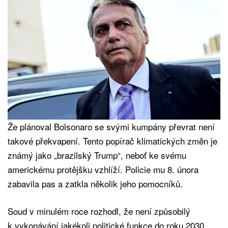
Že plánoval Bolsonaro se svými kumpány převrat není
takové překvapení. Tento popírač klimatických změn je
známý jako „brazilský Trump“, neboť ke svému
americkému protějšku vzhlíží. Policie mu 8. února
zabavila pas a zatkla několik jeho pomocníků.
Soud v minulém roce rozhodl, že není způsobilý
k vykonávání jakékoli politické funkce do roku 2030.