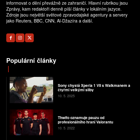
informovat o dění převážně ze zahraničí. Hlavní rubrikou jsou
Zprávy, kam redaktoři denně píší články v lokálním jazyce.
Zdroje jsou největší světové zpravodajské agentury a servery
jako Reuters, BBC, CNN, Al-Džazíra a další.
Populární články
Sony chystá Xperia 1 VII s Walkmanem a
čtyřmi velkými sliby
10. 5. 2025
Thwifo oznamuje pauzu od
profesionálního hraní Valorantu
10. 5. 2022