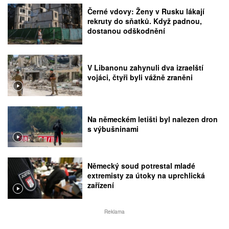
Černé vdovy: Ženy v Rusku lákají
rekruty do sňatků. Když padnou,
dostanou odškodnění
V Libanonu zahynuli dva izraelští
vojáci, čtyři byli vážně zraněni
Na německém letišti byl nalezen dron
s výbušninami
Německý soud potrestal mladé
extremisty za útoky na uprchlická
zařízení
Reklama