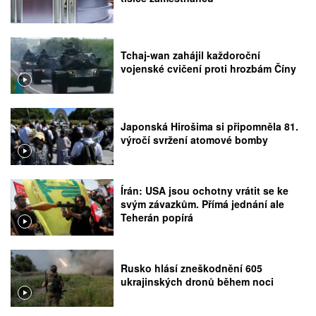
Tchaj-wan zahájil každoroční
vojenské cvičení proti hrozbám Číny
Japonská Hirošima si připomněla 81.
výročí svržení atomové bomby
Írán: USA jsou ochotny vrátit se ke
svým závazkům. Přímá jednání ale
Teherán popírá
Rusko hlásí zneškodnění 605
ukrajinských dronů během noci