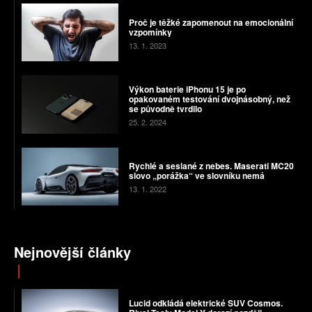
Proč je těžké zapomenout na emocionální
vzpomínky
13. 1. 2023
Výkon baterie iPhonu 15 je po
opakovaném testování dvojnásobný, než
se původně tvrdilo
25. 2. 2024
Rychlé a seslané z nebes. Maserati MC20
slovo „porážka“ ve slovníku nemá
13. 1. 2022
Nejnovější články
Lucid odkládá elektrické SUV Cosmos.