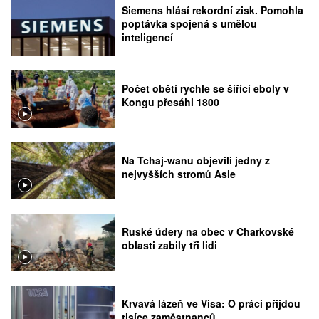
Siemens hlásí rekordní zisk. Pomohla
poptávka spojená s umělou
inteligencí
Počet obětí rychle se šířící eboly v
Kongu přesáhl 1800
Na Tchaj-wanu objevili jedny z
nejvyšších stromů Asie
Ruské údery na obec v Charkovské
oblasti zabily tři lidi
Krvavá lázeň ve Visa: O práci přijdou
tisíce zaměstnanců