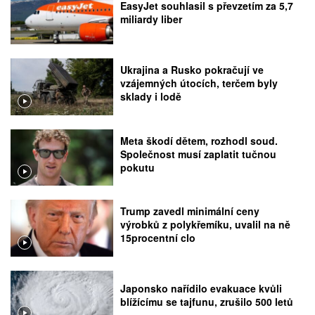
EasyJet souhlasil s převzetím za 5,7
miliardy liber
Ukrajina a Rusko pokračují ve
vzájemných útocích, terčem byly
sklady i lodě
Meta škodí dětem, rozhodl soud.
Společnost musí zaplatit tučnou
pokutu
Trump zavedl minimální ceny
výrobků z polykřemíku, uvalil na ně
15procentní clo
Japonsko nařídilo evakuace kvůli
blížícímu se tajfunu, zrušilo 500 letů