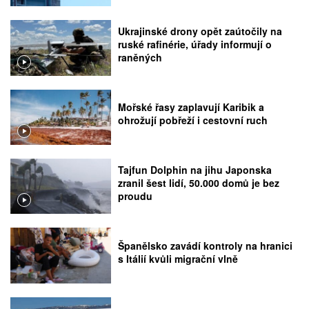
Ukrajinské drony opět zaútočily na
ruské rafinérie, úřady informují o
raněných
Mořské řasy zaplavují Karibik a
ohrožují pobřeží i cestovní ruch
Tajfun Dolphin na jihu Japonska
zranil šest lidí, 50.000 domů je bez
proudu
Španělsko zavádí kontroly na hranici
s Itálií kvůli migrační vlně