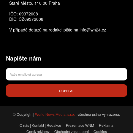
Staré Město, 110 00 Praha
IČO: 09372008
DIČ: CZ09372008
V případě dotazů na redakci pište na info@wn24.cz
Napište nám
ODESLAT
© Copyright |
World News Media, s.r.o.
| všechna práva vyhrazena.
O nás | Kontakt | Redakce
Prezentace WNM
Reklama
Ceník reklamy
Obchodní zastoupení
Cookies