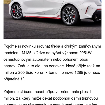
Pojďme si novinku srovnat třeba s druhým zmiňovaným
modelem. M135i xDrive se pyšní výkonem 225kW,
osmistupňovým automatem nebo pohonem obou
náprav. Znát je to ale i na cenovce. Nové přijde totiž na
milion a 200 tisíc korun k tomu. To nové 128ti je o něco
přijatelnější.
Zájemce si bude muset připravit něco málo přes 1
milion, za který může čekat podobnou osmistupňovou
automatickou převodovku a dvoulitrový motor, ale jen