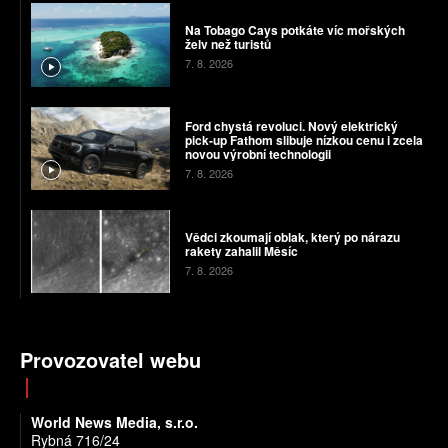
Na Tobago Cays potkáte víc mořských
želv než turistů
7. 8. 2026
Ford chystá revoluci. Nový elektrický
pick-up Fathom slibuje nízkou cenu i zcela
novou výrobní technologii
7. 8. 2026
Vědci zkoumají oblak, který po nárazu
rakety zahalil Měsíc
7. 8. 2026
Provozovatel webu
World News Media, s.r.o.
Rybná 716/24