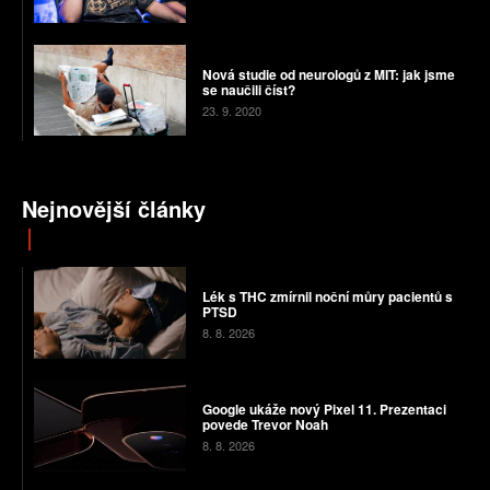
Nová studie od neurologů z MIT: jak jsme
se naučili číst?
23. 9. 2020
Nejnovější články
Lék s THC zmírnil noční můry pacientů s
PTSD
8. 8. 2026
Google ukáže nový Pixel 11. Prezentaci
povede Trevor Noah
8. 8. 2026