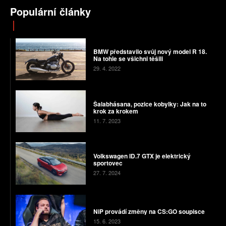
Populární články
BMW představilo svůj nový model R 18.
Na tohle se všichni těšili
29. 4. 2022
Šalabhásana, pozice kobylky: Jak na to
krok za krokem
11. 7. 2023
Volkswagen ID.7 GTX je elektrický
sportovec
27. 7. 2024
NiP provádí změny na CS:GO soupisce
15. 6. 2023