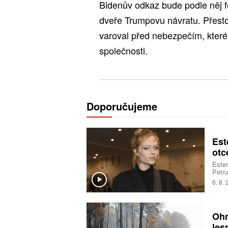
Bidenův odkaz bude podle něj fo
dveře Trumpovu návratu. Přest
varoval před nebezpečím, které
společnosti.
Doporučujeme
Est
otc
Ester
Petru
sestr
6. 8.
vřelo
Ohn
les