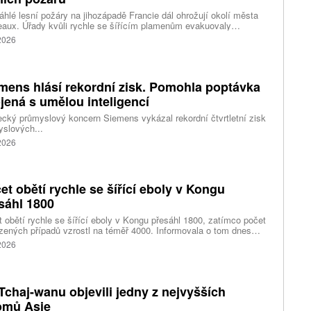
hlé lesní požáry na jihozápadě Francie dál ohrožují okolí města
aux. Úřady kvůli rychle se šířícím plamenům evakuovaly
itisíce lidí a nevylučují ani další rozšiřování bezpečnostních
 2026
ení. Hasiči zároveň čelí neobvyklému jevu, který podle nich
ci výrazně komplikuje. Nad požáry se totiž vytvořily takzvané
umulonimby, tedy oblaka vznikající přímo působením intenzivního
.
mens hlásí rekordní zisk. Pomohla poptávka
jená s umělou inteligencí
ký průmyslový koncern Siemens vykázal rekordní čtvrtletní zisk
slových...
 2026
et obětí rychle se šířící eboly v Kongu
sáhl 1800
 obětí rychle se šířící eboly v Kongu přesáhl 1800, zatímco počet
zených případů vzrostl na téměř 4000. Informovala o tom dnes
tura Reuters s odkazem na konžské úřady.
 2026
Tchaj-wanu objevili jedny z nejvyšších
omů Asie