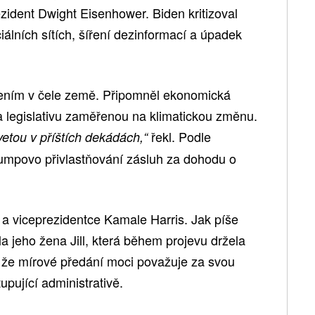
zident Dwight Eisenhower. Biden kritizoval
iálních sítích, šíření dezinformací a úpadek
ením v čele země. Připomněl ekonomická
 legislativu zaměřenou na klimatickou změnu.
řekl. Podle
vetou v příštích dekádách,“
umpovo přivlastňování zásluh za dohodu o
 a viceprezidentce Kamale Harris. Jak píše
la jeho žena Jill, která během projevu držela
, že mírové předání moci považuje za svou
upující administrativě.