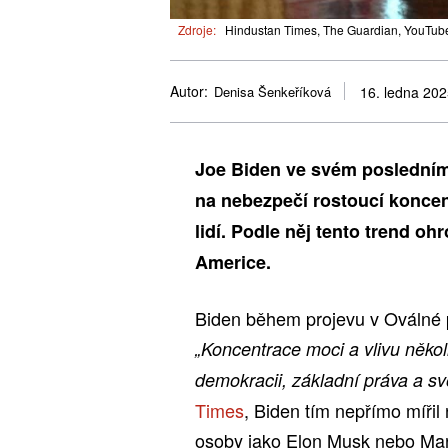
Zdroje:
Hindustan Times, The Guardian, YouTube
Autor:
Denisa Šenkeříková
16. ledna 20
Joe Biden ve svém posledním
na nebezpečí rostoucí koncen
lidí. Podle něj tento trend o
Americe.
Biden během projevu v Oválné p
„Koncentrace moci a vlivu někol
demokracii, základní práva a s
Times
, Biden tím nepřímo míři
osoby jako Elon Musk nebo Mar