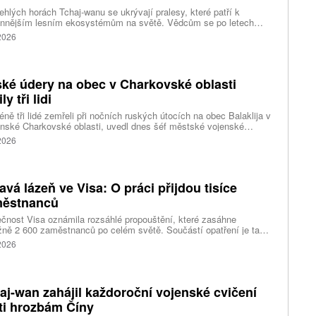
ehlých horách Tchaj-wanu se ukrývají pralesy, které patří k
ennějším lesním ekosystémům na světě. Vědcům se po letech
ného pátrání podařilo objevit jedli tchajwanskou vysokou 84,1
 2026
, která je dnes považována za nejvyšší známý strom ve
dní Asii. Výzkum zároveň odhalil rozsáhlé porosty obřích stromů
ořádnou schopností ukládat uhlík.
ké údery na obec v Charkovské oblasti
ly tři lidi
ně tři lidé zemřeli při nočních ruských útocích na obec Balaklija v
inské Charkovské oblasti, uvedl dnes šéf městské vojenské
y Vitalij Karabanov. Ukrajinské letectvo ráno oznámilo, že Rusko
 2026
i útočilo na Ukrajinu čtyřmi střelami a 101 bezpilotními letouny,
mž obrana zneškodnila 66 dronů. Informuje také o zásazích 18
 neupřesněných míst 29 ruskými drony a jednou střelou.
avá lázeň ve Visa: O práci přijdou tisíce
ěstnanců
čnost Visa oznámila rozsáhlé propouštění, které zasáhne
ižně 2 600 zaměstnanců po celém světě. Součástí opatření je také
ní 320 pracovních míst v kalifornském Foster City, kde firma
 2026
ozuje významné technologické centrum. Vyplývá to z dokumentů
ožených úřadům státu Kalifornie.
aj-wan zahájil každoroční vojenské cvičení
ti hrozbám Číny