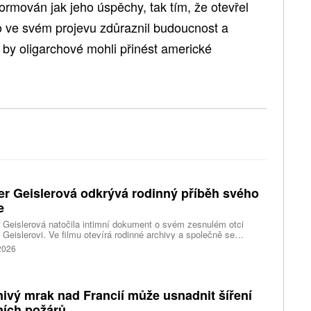
rmován jak jeho úspěchy, tak tím, že otevřel
o ve svém projevu zdůraznil budoucnost a
 by oligarchové mohli přinést americké
er Geislerová odkrývá rodinný příběh svého
e
 Geislerová natočila intimní dokument o svém zesnulém otci
 Geislerovi. Ve filmu otevírá rodinné archivy a společně se
ou Aňou skládá portrét talentovaného muže, který měl v sobě
 2026
st i temnější stránku.
ivý mrak nad Francií může usnadnit šíření
ních požárů