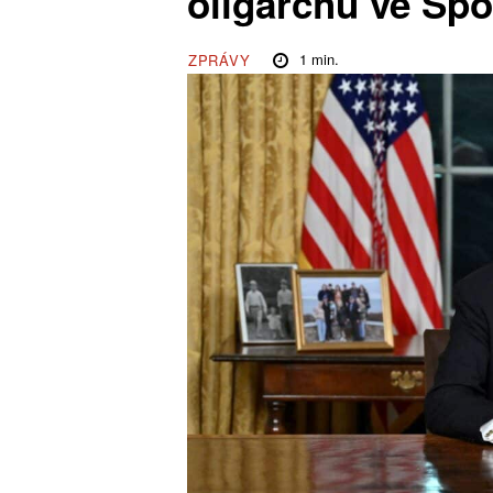
oligarchů ve Spo
1
min.
ZPRÁVY