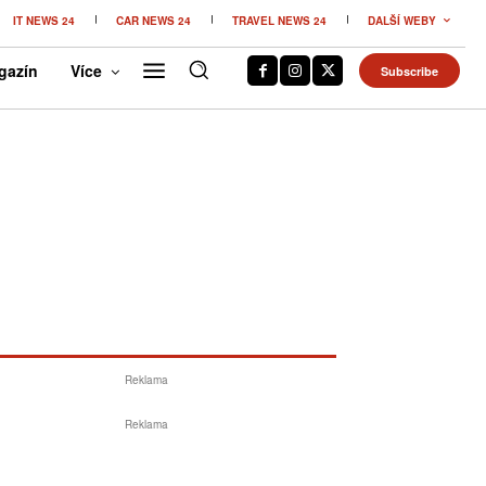
IT NEWS 24
CAR NEWS 24
TRAVEL NEWS 24
DALŠÍ WEBY
gazín
Více
Subscribe
Reklama
Reklama