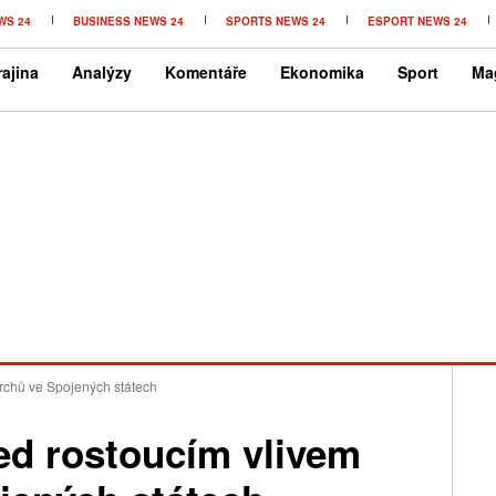
WS 24
BUSINESS NEWS 24
SPORTS NEWS 24
ESPORT NEWS 24
ajina
Analýzy
Komentáře
Ekonomika
Sport
Ma
archů ve Spojených státech
ed rostoucím vlivem