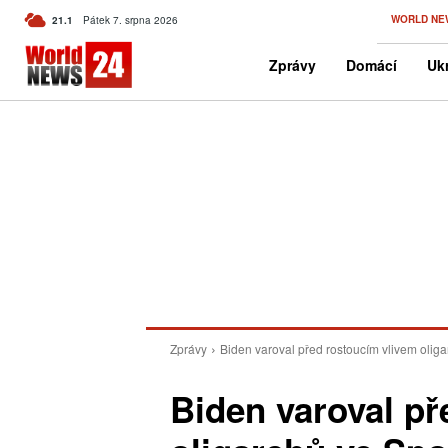
C
WORLD NE
21.1
Pátek 7. srpna 2026
Czech
Zprávy
Domácí
Ukr
Zprávy
Biden varoval před rostoucím vlivem olig
Biden varoval př