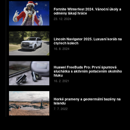
Fortnite Winterfest 2024. Vánoční úkoly a
odměny lákají hráče
23. 12. 2024
Lincoln Navigator 2025. Luxusní koráb na
čtyřech kolech
16. 8. 2024
Huawei FreeBuds Pro: První špuntová
sluchátka s aktivním potlačením okolního
hluku
16. 2. 2021
Horké prameny a geotermální bazény na
Islandu
7. 7. 2022