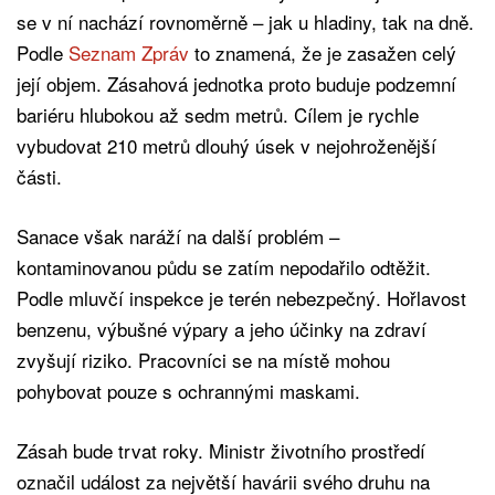
se v ní nachází rovnoměrně – jak u hladiny, tak na dně.
Podle
Seznam Zpráv
to znamená, že je zasažen celý
její objem. Zásahová jednotka proto buduje podzemní
bariéru hlubokou až sedm metrů. Cílem je rychle
vybudovat 210 metrů dlouhý úsek v nejohroženější
části.
Sanace však naráží na další problém –
kontaminovanou půdu se zatím nepodařilo odtěžit.
Podle mluvčí inspekce je terén nebezpečný. Hořlavost
benzenu, výbušné výpary a jeho účinky na zdraví
zvyšují riziko. Pracovníci se na místě mohou
pohybovat pouze s ochrannými maskami.
Zásah bude trvat roky. Ministr životního prostředí
označil událost za největší havárii svého druhu na