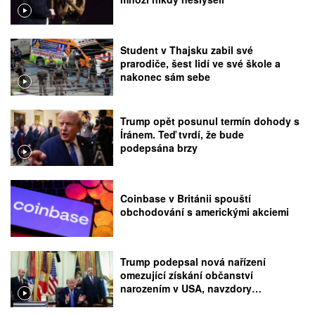
Student v Thajsku zabil své
prarodiče, šest lidí ve své škole a
nakonec sám sebe
Trump opět posunul termín dohody s
Íránem. Teď tvrdí, že bude
podepsána brzy
Coinbase v Británii spouští
obchodování s americkými akciemi
Trump podepsal nová nařízení
omezující získání občanství
narozením v USA, navzdory
rozhodnutí Nejvyššího soudu