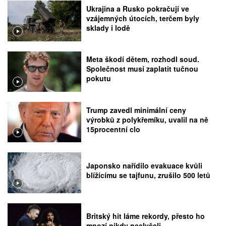
Ukrajina a Rusko pokračují ve
vzájemných útocích, terčem byly
sklady i lodě
Meta škodí dětem, rozhodl soud.
Společnost musí zaplatit tučnou
pokutu
Trump zavedl minimální ceny
výrobků z polykřemíku, uvalil na ně
15procentní clo
Japonsko nařídilo evakuace kvůli
blížícímu se tajfunu, zrušilo 500 letů
Britský hit láme rekordy, přesto ho
mnozí nikdy neslyšeli