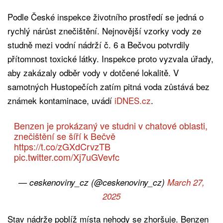
Podle České inspekce životního prostředí se jedná o
rychlý nárůst znečištění. Nejnovější vzorky vody ze
studně mezi vodní nádrží č. 6 a Bečvou potvrdily
přítomnost toxické látky. Inspekce proto vyzvala úřady,
aby zakázaly odběr vody v dotčené lokalitě. V
samotných Hustopečích zatím pitná voda zůstává bez
známek kontaminace, uvádí
iDNES.cz
.
Benzen je prokázaný ve studni v chatové oblasti,
znečištění se šíří k Bečvě
https://t.co/zGXdCrvzTB
pic.twitter.com/Xj7uGVevfc
— ceskenoviny_cz (@ceskenoviny_cz)
March 27,
2025
Stav nádrže poblíž místa nehody se zhoršuje. Benzen