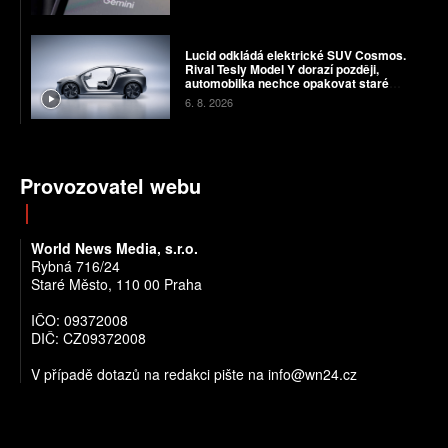
Lucid odkládá elektrické SUV Cosmos.
Rival Tesly Model Y dorazí později,
automobilka nechce opakovat staré
chyby
6. 8. 2026
Provozovatel webu
World News Media, s.r.o.
Rybná 716/24
Staré Město, 110 00 Praha
IČO: 09372008
DIČ: CZ09372008
V případě dotazů na redakci pište na info@wn24.cz