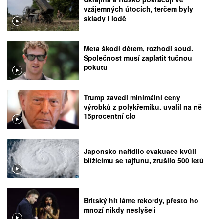
vzájemných útocích, terčem byly
sklady i lodě
Meta škodí dětem, rozhodl soud.
Společnost musí zaplatit tučnou
pokutu
Trump zavedl minimální ceny
výrobků z polykřemíku, uvalil na ně
15procentní clo
Japonsko nařídilo evakuace kvůli
blížícímu se tajfunu, zrušilo 500 letů
Britský hit láme rekordy, přesto ho
mnozí nikdy neslyšeli