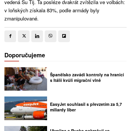
vedená Su Ťij. Ta posléze dvakrát zvítězila ve volbách:
v loňských získala 83%, podle armády byly
zmanipulované.
Doporučujeme
Španělsko zavádí kontroly na hranici
s Itálií kvůli migrační vlně
EasyJet souhlasil s převzetím za 5,7
miliardy liber
Ukrajina a Rusko pokračují ve