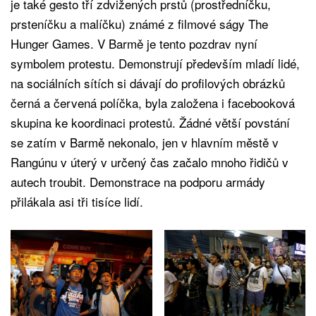
je také gesto tří zdvižených prstů (prostředníčku,
prsteníčku a malíčku) známé z filmové ságy The
Hunger Games. V Barmě je tento pozdrav nyní
symbolem protestu. Demonstrují především mladí lidé,
na sociálních sítích si dávají do profilových obrázků
černá a červená políčka, byla založena i facebooková
skupina ke koordinaci protestů. Žádné větší povstání
se zatím v Barmě nekonalo, jen v hlavním městě v
Rangúnu v úterý v určený čas začalo mnoho řidičů v
autech troubit. Demonstrace na podporu armády
přilákala asi tři tisíce lidí.