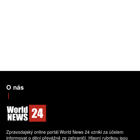
O nás
Zpravodajský online portál World News 24 vznikl za účelem
informovat o dění převážně ze zahraničí. Hlavní rubrikou jsou