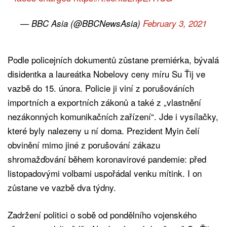
— BBC Asia (@BBCNewsAsia)
February 3, 2021
Podle policejních dokumentů zůstane premiérka, bývalá
disidentka a laureátka Nobelovy ceny míru Su Ťij ve
vazbě do 15. února. Policie ji viní z porušováních
importních a exportních zákonů a také z „vlastnění
nezákonných komunikačních zařízení“. Jde i vysílačky,
které byly nalezeny u ní doma. Prezident Myin čelí
obvinění mimo jiné z porušování zákazu
shromažďování během koronavirové pandemie: před
listopadovými volbami uspořádal venku mítink. I on
zůstane ve vazbě dva týdny.
Zadržení politici o sobě od pondělního vojenského