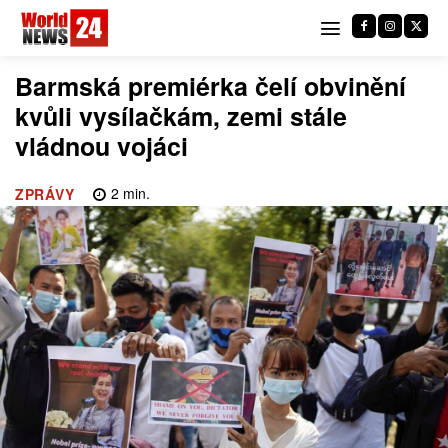
Barmská premiérka čelí obvinění
kvůli vysílačkám, zemi stále
vládnou vojáci
2
min.
ZPRÁVY