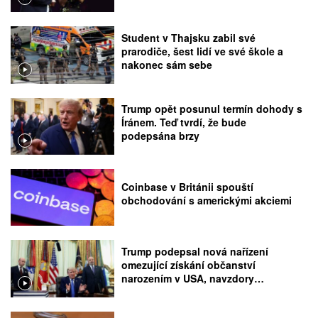
Student v Thajsku zabil své
prarodiče, šest lidí ve své škole a
nakonec sám sebe
Trump opět posunul termín dohody s
Íránem. Teď tvrdí, že bude
podepsána brzy
Coinbase v Británii spouští
obchodování s americkými akciemi
Trump podepsal nová nařízení
omezující získání občanství
narozením v USA, navzdory
rozhodnutí Nejvyššího soudu