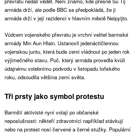
převratu nedali vědět. Není známo, kde přesně Su Ťij
armáda drží, ale podle BBC se předpokládá, že ji
armáda drží v její rezidenci v hlavním městě Neipyijto.
Vůdcem vojenského převratu je vrchní velitel barmské
armády Min Aun Hlain. Ustanovil jedenáctičlennou
vojenskou juntu, která bude zemi vládnout po jeden rok
výjimečného stavu. Puč, který armáda provedla kvůli
údajnému volebnímu podvodu v listopadu loňského
roku, odsoudila většina zemí světa.
Tři prsty jako symbol protestu
Barmští aktivisté nyní volají po občanské
neposlušnosti: někteří zdravotníci například stávkují
nebo na protest nosí červené a černé stužky. Populární