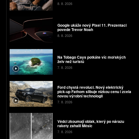
8. 8. 2026
Google ukáže nový Pixel 11. Prezentaci
povede Trevor Noah
8. 8. 2026
Na Tobago Cays potkáte víc mořských
želv než turistů
7. 8. 2026
Ford chystá revoluci. Nový elektrický
pick-up Fathom slibuje nízkou cenu i zcela
novou výrobní technologii
7. 8. 2026
Vědci zkoumají oblak, který po nárazu
rakety zahalil Měsíc
7. 8. 2026