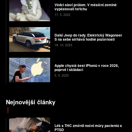
Vědci slaví průlom. V měsíční zemině
vypěstovali řeřichu
17. 5. 2022
Další Jeep do řady. Elektrický Wagoneer
S na sebe strhává hodně pozornosti
18. 10. 2023
Apple chystá šest iPhonů v roce 2026,
poprvé i skládací
5. 5. 2025
Nejnovější články
Lék s THC zmírnil noční můry pacientů s
PTSD