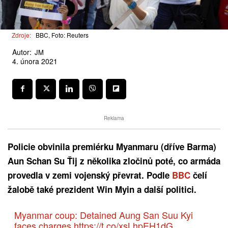
Zdroje:
BBC, Foto: Reuters
Autor:
JM
4. února 2021
Reklama
Policie obvinila premiérku Myanmaru (dříve Barma)
Aun Schan Su Ťij z několika zločinů poté, co armáda
provedla v zemi vojenský převrat. Podle
BBC
čelí
žalobě také prezident Win Myin a další politici.
Myanmar coup: Detained Aung San Suu Kyi
faces charges
https://t.co/xsLhpEH1dG