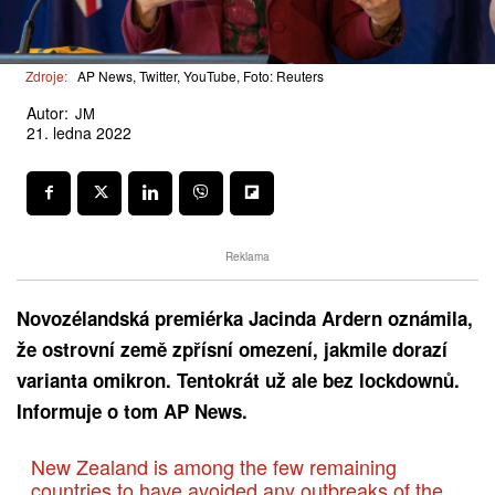
Zdroje:
AP News, Twitter, YouTube, Foto: Reuters
Autor:
JM
21. ledna 2022
Reklama
Novozélandská premiérka Jacinda Ardern oznámila,
že ostrovní země zpřísní omezení, jakmile dorazí
varianta omikron. Tentokrát už ale bez lockdownů.
Informuje o tom AP News.
New Zealand is among the few remaining
countries to have avoided any outbreaks of the