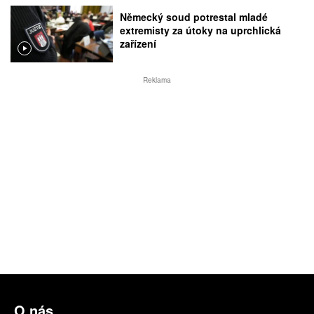
Německý soud potrestal mladé
extremisty za útoky na uprchlická
zařízení
Reklama
O nás