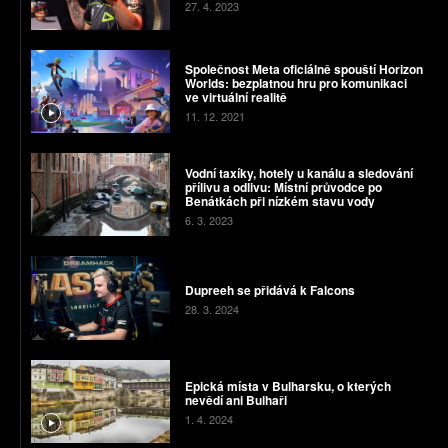
27. 4. 2023
Společnost Meta oficiálně spouští Horizon
Worlds: bezplatnou hru pro komunikaci
ve virtuální realitě
11. 12. 2021
Vodní taxíky, hotely u kanálu a sledování
přílivu a odlivu: Místní průvodce po
Benátkách při nízkém stavu vody
6. 3. 2023
Dupreeh se přidává k Falcons
28. 3. 2024
Epická místa v Bulharsku, o kterých
nevědí ani Bulhaři
1. 4. 2024