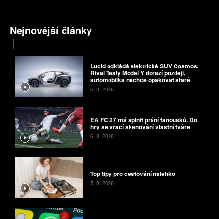
Nejnovější články
Lucid odkládá elektrické SUV Cosmos.
Rival Tesly Model Y dorazí později,
automobilka nechce opakovat staré
chyby
6. 8. 2026
EA FC 27 má splnit přání fanoušků. Do
hry se vrací skenování vlastní tváře
6. 8. 2026
Top tipy pro cestování nalehko
5. 8. 2026