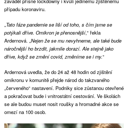
zaváděl přísné lockdowny i kvůli jedinému zjištěnému
případu koronaviru.
„
Tato fáze pandemie se liší od toho, s čím jsme se
,“ řekla
potýkali dříve. Omikron je přenosnější
Ardernová. „
Nejen že se mu nevyhneme, ale také bude
náročnější ho brzdit, jakmile dorazí. Ale stejně jako
“
dříve, když se změní covid, změníme se i my.
Ardernová uvedla, že do 24 až 48 hodin od zjištění
omikronu v komunitě přejde národ do takzvaného
„červeného“ nastavení. Podniky sice zůstanou otevřené
a pokračovat bude i vnitrostátní cestování. Ve školách
se ale budou muset nosit roušky a hromadné akce se
omezí na 100 osob.