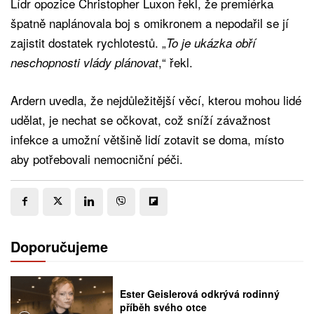
Lídr opozice Christopher Luxon řekl, že premiérka
špatně naplánovala boj s omikronem a nepodařil se jí
zajistit dostatek rychlotestů. „
To je ukázka obří
,“ řekl.
neschopnosti vlády plánovat
Ardern uvedla, že nejdůležitější věcí, kterou mohou lidé
udělat, je nechat se očkovat, což sníží závažnost
infekce a umožní většině lidí zotavit se doma, místo
aby potřebovali nemocniční péči.
Doporučujeme
Ester Geislerová odkrývá rodinný
příběh svého otce