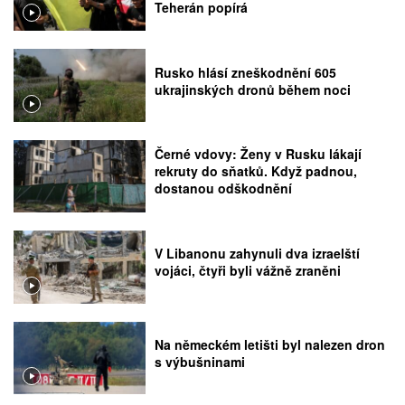
Teherán popírá
Rusko hlásí zneškodnění 605
ukrajinských dronů během noci
Černé vdovy: Ženy v Rusku lákají
rekruty do sňatků. Když padnou,
dostanou odškodnění
V Libanonu zahynuli dva izraelští
vojáci, čtyři byli vážně zraněni
Na německém letišti byl nalezen dron
s výbušninami