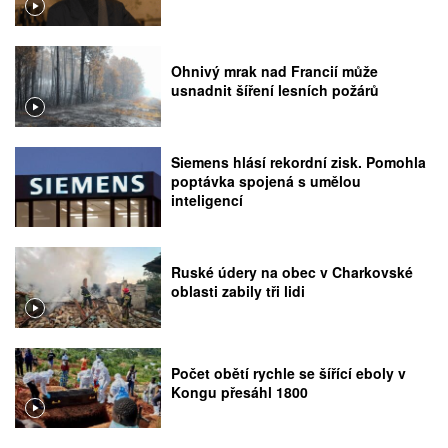
Ohnivý mrak nad Francií může
usnadnit šíření lesních požárů
Siemens hlásí rekordní zisk. Pomohla
poptávka spojená s umělou
inteligencí
Ruské údery na obec v Charkovské
oblasti zabily tři lidi
Počet obětí rychle se šířící eboly v
Kongu přesáhl 1800