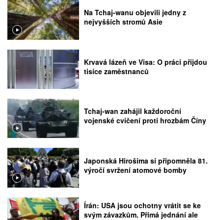
Na Tchaj-wanu objevili jedny z
nejvyšších stromů Asie
Krvavá lázeň ve Visa: O práci přijdou
tisíce zaměstnanců
Tchaj-wan zahájil každoroční
vojenské cvičení proti hrozbám Číny
Japonská Hirošima si připomněla 81.
výročí svržení atomové bomby
Írán: USA jsou ochotny vrátit se ke
svým závazkům. Přímá jednání ale