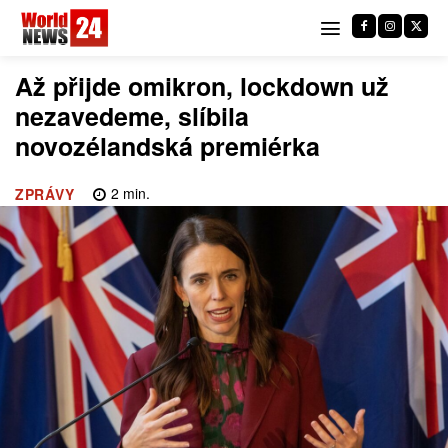
Až přijde omikron, lockdown už
nezavedeme, slíbila
novozélandská premiérka
2
min.
ZPRÁVY