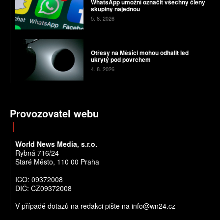
WhatsApp umožní označit všechny členy
skupiny najednou
5. 8. 2026
Otřesy na Měsíci mohou odhalit led
ukrytý pod povrchem
4. 8. 2026
Provozovatel webu
World News Media, s.r.o.
Rybná 716/24
Staré Město, 110 00 Praha
IČO: 09372008
DIČ: CZ09372008
V případě dotazů na redakci pište na info@wn24.cz