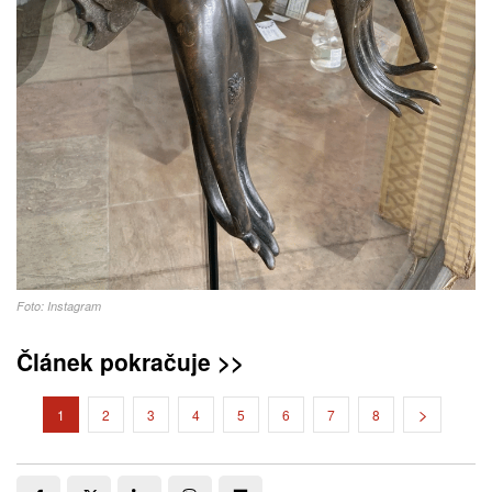
Foto: Instagram
Článek pokračuje >>
1
2
3
4
5
6
7
8