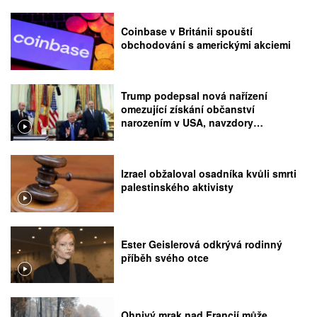
Coinbase v Británii spouští
obchodování s americkými akciemi
Trump podepsal nová nařízení
omezující získání občanství
narozením v USA, navzdory
rozhodnutí Nejvyššího soudu
Izrael obžaloval osadníka kvůli smrti
palestinského aktivisty
Ester Geislerová odkrývá rodinný
příběh svého otce
Ohnivý mrak nad Francií může