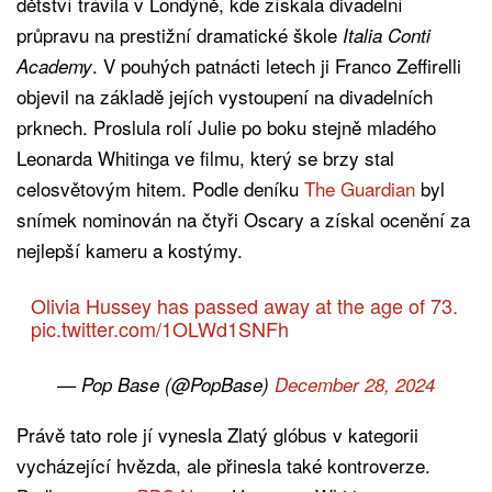
dětství trávila v Londýně, kde získala divadelní
průpravu na prestižní dramatické škole
Italia Conti
. V pouhých patnácti letech ji Franco Zeffirelli
Academy
objevil na základě jejích vystoupení na divadelních
prknech. Proslula rolí Julie po boku stejně mladého
Leonarda Whitinga ve filmu, který se brzy stal
celosvětovým hitem. Podle deníku
The Guardian
byl
snímek nominován na čtyři Oscary a získal ocenění za
nejlepší kameru a kostýmy.
Olivia Hussey has passed away at the age of 73.
pic.twitter.com/1OLWd1SNFh
— Pop Base (@PopBase)
December 28, 2024
Právě tato role jí vynesla Zlatý glóbus v kategorii
vycházející hvězda, ale přinesla také kontroverze.