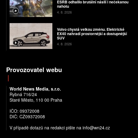
ESRB odhalilo brutální násilí i nečekanou
nahotu
4. 8. 2026
Volvo chystá velkou změnu. Elektrické
EX40 nahradí prostornější a dostupnější
SUV
4. 8. 2026
Provozovatel webu
World News Media, s.r.o.
Rybná 716/24
Staré Město, 110 00 Praha
IČO: 09372008
DIČ: CZ09372008
V případě dotazů na redakci pište na info@wn24.cz