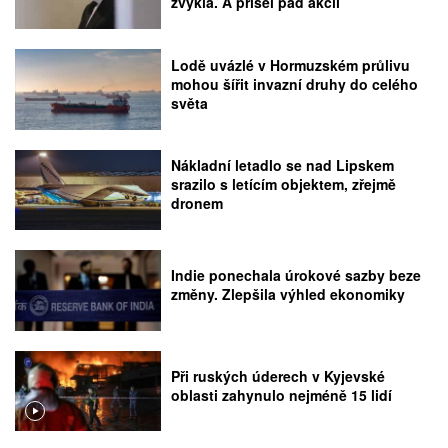
zvyklá. A přišel pád akcií
Lodě uvázlé v Hormuzském průlivu
mohou šířit invazní druhy do celého
světa
Nákladní letadlo se nad Lipskem
srazilo s letícím objektem, zřejmě
dronem
Indie ponechala úrokové sazby beze
změny. Zlepšila výhled ekonomiky
Při ruských úderech v Kyjevské
oblasti zahynulo nejméně 15 lidí