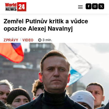
Zemřel Putinův kritik a vůdce
opozice Alexej Navalnyj
3
min.
ZPRÁVY
VIDEO