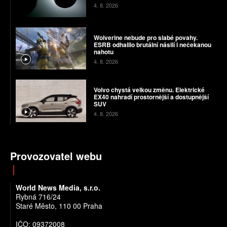
4. 8. 2026
Wolverine nebude pro slabé povahy.
ESRB odhalilo brutální násilí i nečekanou
nahotu
4. 8. 2026
Volvo chystá velkou změnu. Elektrické
EX40 nahradí prostornější a dostupnější
SUV
4. 8. 2026
Provozovatel webu
World News Media, s.r.o.
Rybná 716/24
Staré Město, 110 00 Praha
IČO: 09372008