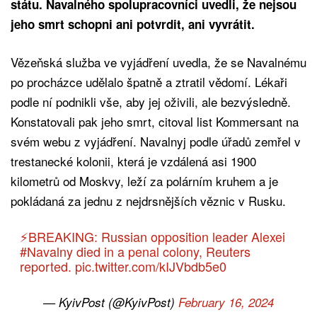
státu. Navalného spolupracovníci uvedli, že nejsou
jeho smrt schopni ani potvrdit, ani vyvrátit.
Vězeňská služba ve vyjádření uvedla, že se Navalnému
po procházce udělalo špatně a ztratil vědomí. Lékaři
podle ní podnikli vše, aby jej oživili, ale bezvýsledně.
Konstatovali pak jeho smrt, citoval list Kommersant na
svém webu z vyjádření. Navalnyj podle úřadů zemřel v
trestanecké kolonii, která je vzdálená asi 1900
kilometrů od Moskvy, leží za polárním kruhem a je
pokládaná za jednu z nejdrsnějších věznic v Rusku.
⚡️BREAKING: Russian opposition leader Alexei
#Navalny
died in a penal colony, Reuters
reported.
pic.twitter.com/kIJVbdb5e0
— KyivPost (@KyivPost)
February 16, 2024