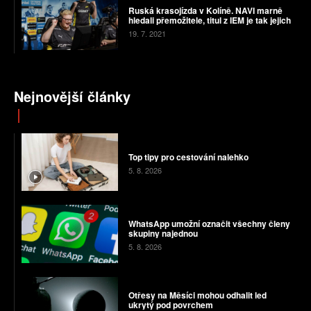
Ruská krasojízda v Kolíně. NAVI marně
hledali přemožitele, titul z IEM je tak jejich
19. 7. 2021
Nejnovější články
Top tipy pro cestování nalehko
5. 8. 2026
WhatsApp umožní označit všechny členy
skupiny najednou
5. 8. 2026
Otřesy na Měsíci mohou odhalit led
ukrytý pod povrchem