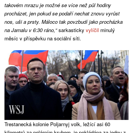
takovém mrazu je možné se více než půl hodiny
procházet, jen pokud se podaří nechat znovu vyrůst
nos, uši a prsty. Máloco tak povzbudí jako procházka
sarkasticky
vylíčil
minulý
na Jamalu v 6:30 ráno,“
měsíc v příspěvku na sociální síti.
Trestanecká kolonie Poljarnyj volk, ležící asi 60
kilometrů za polárním kruhem, je pokládána za jednu z