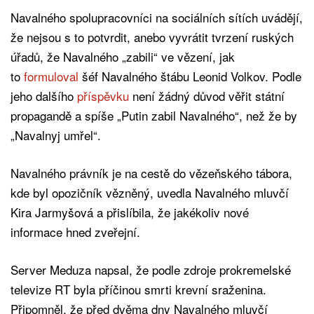
Navalného spolupracovníci na sociálních sítích uvádějí,
že nejsou s to potvrdit, anebo vyvrátit tvrzení ruských
úřadů, že Navalného „zabili“ ve vězení, jak
to
formuloval
šéf Navalného štábu Leonid Volkov. Podle
jeho dalšího
příspěvku
není žádný důvod věřit státní
propagandě a spíše „Putin zabil Navalného“, než že by
„Navalnyj umřel“.
Navalného právník je na cestě do vězeňského tábora,
kde byl opozičník vězněný, uvedla Navalného mluvčí
Kira Jarmyšová a přislíbila, že jakékoliv nové
informace hned zveřejní.
Server Meduza napsal, že podle zdroje prokremelské
televize RT byla příčinou smrti krevní sraženina.
Připomněl, že před dvěma dny Navalného mluvčí