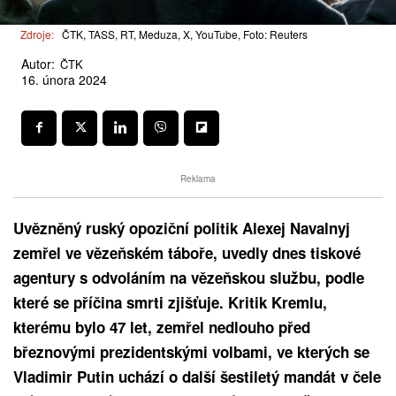
Zdroje:
ČTK, TASS, RT, Meduza, X, YouTube, Foto: Reuters
Autor:
ČTK
16. února 2024
Reklama
Uvězněný ruský opoziční politik Alexej Navalnyj
zemřel ve vězeňském táboře, uvedly dnes tiskové
agentury s odvoláním na vězeňskou službu, podle
které se příčina smrti zjišťuje. Kritik Kremlu,
kterému bylo 47 let, zemřel nedlouho před
březnovými prezidentskými volbami, ve kterých se
Vladimir Putin uchází o další šestiletý mandát v čele