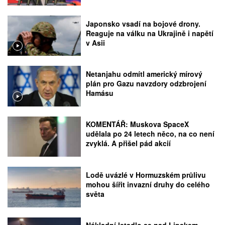
Japonsko vsadí na bojové drony.
Reaguje na válku na Ukrajině i napětí
v Asii
Netanjahu odmítl americký mírový
plán pro Gazu navzdory odzbrojení
Hamásu
KOMENTÁŘ: Muskova SpaceX
udělala po 24 letech něco, na co není
zvyklá. A přišel pád akcií
Lodě uvázlé v Hormuzském průlivu
mohou šířit invazní druhy do celého
světa