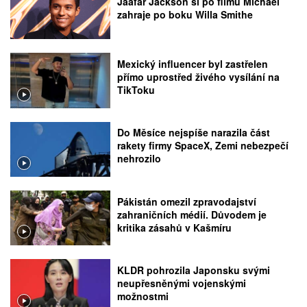
Jaafar Jackson si po filmu Michael
zahraje po boku Willa Smithe
Mexický influencer byl zastřelen
přímo uprostřed živého vysílání na
TikToku
Do Měsíce nejspíše narazila část
rakety firmy SpaceX, Zemi nebezpečí
nehrozilo
Pákistán omezil zpravodajství
zahraničních médií. Důvodem je
kritika zásahů v Kašmíru
KLDR pohrozila Japonsku svými
neupřesněnými vojenskými
možnostmi