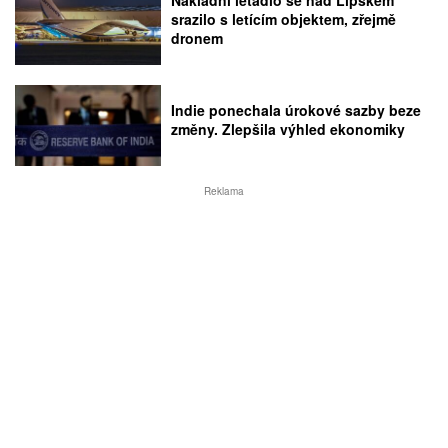
Nákladní letadlo se nad Lipskem
srazilo s letícím objektem, zřejmě
dronem
Indie ponechala úrokové sazby beze
změny. Zlepšila výhled ekonomiky
Reklama