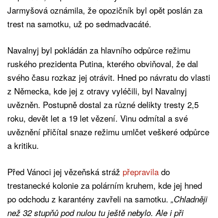
Jarmyšová oznámila, že opozičník byl opět poslán za
trest na samotku, už po sedmadvacáté.
Navalnyj byl pokládán za hlavního odpůrce režimu
ruského prezidenta Putina, kterého obviňoval, že dal
svého času rozkaz jej otrávit. Hned po návratu do vlasti
z Německa, kde jej z otravy vyléčili, byl Navalnyj
uvězněn. Postupně dostal za různé delikty tresty 2,5
roku, devět let a 19 let vězení. Vinu odmítal a své
uvěznění přičítal snaze režimu umlčet veškeré odpůrce
a kritiku.
Před Vánoci jej vězeňská stráž
přepravila
do
trestanecké kolonie za polárním kruhem, kde jej hned
po odchodu z karantény zavřeli na samotku.
„Chladněji
než 32 stupňů pod nulou tu ještě nebylo. Ale i při