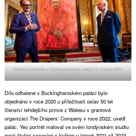
Odhalení proběhlo v Buckinghamském paláci 14. května 2024.
Foto: Reuters
Dílo odhalené v Buckinghamském paláci bylo
objednáno v roce 2020 u příležitosti oslav 50 let
členství tehdejšího prince z Walesu v grantové
organizaci The Drapers‘ Company v roce 2022, uvedl
palác. Yeo portrét maloval ve svém londýnském studiu
mezi čtyřmi sezeními s králem v letech 2021 až 2023.