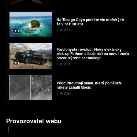
Na Tobago Cays potkáte víc mořských
želv než turistů
7. 8. 2026
Ford chystá revoluci. Nový elektrický
pick-up Fathom slibuje nízkou cenu i zcela
novou výrobní technologii
7. 8. 2026
Vědci zkoumají oblak, který po nárazu
rakety zahalil Měsíc
7. 8. 2026
Provozovatel webu