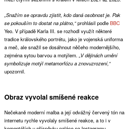
„Snažím se opravdu zjistit, kdo daná osobnost je. Pak
prohlásil podle
BBC
se pokouším to dostat na plátno,“
Yeo. V případě Karla III. se rozhodl využít některé
tradice královského portrétu, jako je vojenská uniforma
a meč, ale snažil se dosáhnout něčeho modernějšího,
zejména sytou barvou a motýlem.
„V dějinách umění
symbolizuje motýl metamorfózu a znovuzrození,“
upozornil.
Obraz vyvolal smíšené reakce
Nečekaně moderní malba a její odvážný červený tón na
internetu rychle vyvolaly smíšené reakce, a to i v
komentářích u příspěvku paláce na Instagramu,