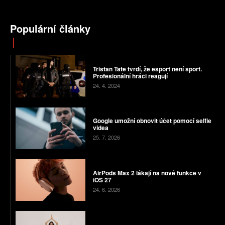
Populární články
Tristan Tate tvrdí, že esport není sport.
Profesionální hráči reagují
24. 4. 2024
Google umožní obnovit účet pomocí selfie
videa
25. 7. 2026
AirPods Max 2 lákají na nové funkce v
iOS 27
24. 6. 2026