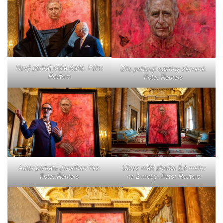
Nový portrét krále Karla. Foto:
Dílo pohlcují odstíny červené.
Reuters
Foto: Reuters
Autor portrétu Jonathan Yeo.
Obraz měří zhruba 2,6 metru
Foto: Reuters
na 2 metry. Foto: Reuters