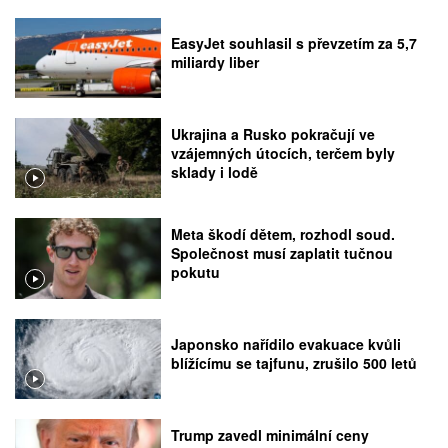
EasyJet souhlasil s převzetím za 5,7
miliardy liber
Ukrajina a Rusko pokračují ve
vzájemných útocích, terčem byly
sklady i lodě
Meta škodí dětem, rozhodl soud.
Společnost musí zaplatit tučnou
pokutu
Japonsko nařídilo evakuace kvůli
blížícímu se tajfunu, zrušilo 500 letů
Trump zavedl minimální ceny