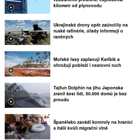
kilometr od plynovodu
Ukrajinské drony opět zaútočily na
ruské rafinérie, úřady informují o
raněných
Mořské řasy zaplavují Karibik a
ohrožují pobřeží i cestovní ruch
Tajfun Dolphin na jihu Japonska
zranil šest lidí, 50.000 domů je bez
proudu
Španělsko zavádí kontroly na hranici
s Itálií kvůli migrační vlně