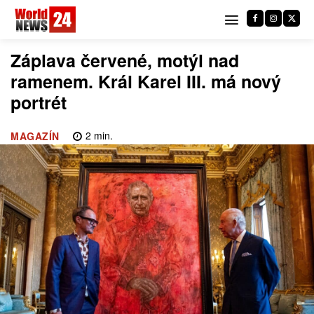
Záplava červené, motýl nad
ramenem. Král Karel III. má nový
portrét
2
min.
MAGAZÍN