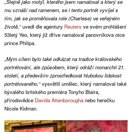
„Stejně jako motýl, kterého jsem namaloval a který se
mu vznáší nad ramenem, se i tento portrét vyvíjel s
tím, jak se proměňovala role (Charlese) ve veřejném
uvedl dle agentury
Reuters
ve svém prohlášení
životě,“
53letý Yeo, který již dříve namaloval panovníkova otce
prince Philipa.
„Mým cílem bylo také odkázat na tradice královského
portrétování, ale způsobem, který odráží monarchii 21.
století, a především zprostředkovat hlubokou lidskost
vysvětlil umělec, který namaloval také
portrétovaného,“
bývalého britského premiéra Tonyho Blaira,
přírodovědce
Davida Attenborougha
nebo herečku
Nicole Kidman.