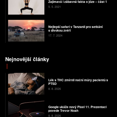
Zajímavá i zábavná fakta o józe – část 1
5. 5. 2021
Nejlepší safari v Tanzanii pro setkání
s divokou zvěří
17. 7. 2024
Nejnovější články
Lék s THC zmírnil noční můry pacientů s
PTSD
8. 8. 2026
Google ukáže nový Pixel 11. Prezentaci
povede Trevor Noah
8. 8. 2026