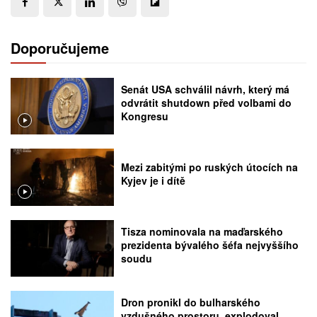
Doporučujeme
Senát USA schválil návrh, který má
odvrátit shutdown před volbami do
Kongresu
Mezi zabitými po ruských útocích na
Kyjev je i dítě
Tisza nominovala na maďarského
prezidenta bývalého šéfa nejvyššího
soudu
Dron pronikl do bulharského
vzdušného prostoru, explodoval