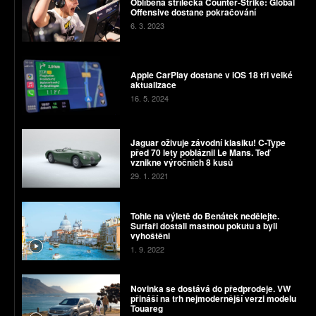
Oblíbená střílečka Counter-Strike: Global
Offensive dostane pokračování
6. 3. 2023
Apple CarPlay dostane v iOS 18 tři velké
aktualizace
16. 5. 2024
Jaguar oživuje závodní klasiku! C-Type
před 70 lety pobláznil Le Mans. Teď
vznikne výročních 8 kusů
29. 1. 2021
Tohle na výletě do Benátek nedělejte.
Surfaři dostali mastnou pokutu a byli
vyhoštěni
1. 9. 2022
Novinka se dostává do předprodeje. VW
přináší na trh nejmodernější verzi modelu
Touareg