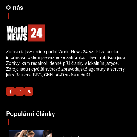
O nás
Zpravodajský online portál World News 24 vznikl za účelem
informovat o dění převážně ze zahraničí. Hlavní rubrikou jsou
Zprávy, kam redaktoři denně píší články v lokálním jazyce.
Zdroje jsou největší světové zpravodajské agentury a servery
jako Reuters, BBC, CNN, Al-Džazíra a další.
Populární články