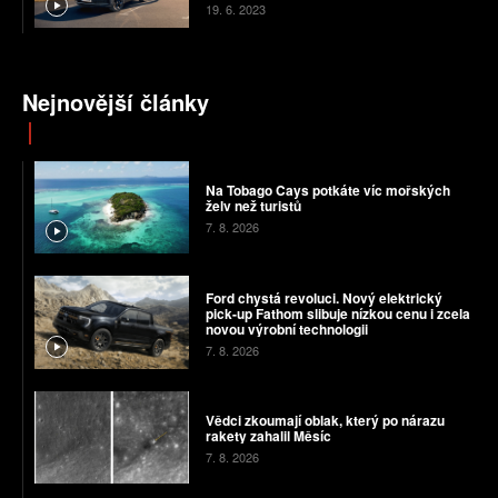
19. 6. 2023
Nejnovější články
Na Tobago Cays potkáte víc mořských
želv než turistů
7. 8. 2026
Ford chystá revoluci. Nový elektrický
pick-up Fathom slibuje nízkou cenu i zcela
novou výrobní technologii
7. 8. 2026
Vědci zkoumají oblak, který po nárazu
rakety zahalil Měsíc
7. 8. 2026