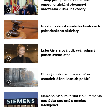
omezující získání občanství
narozením v USA, navzdory
rozhodnutí Nejvyššího soudu
Izrael obžaloval osadníka kvůli smrti
palestinského aktivisty
Ester Geislerová odkrývá rodinný
příběh svého otce
Ohnivý mrak nad Francií může
usnadnit šíření lesních požárů
Siemens hlásí rekordní zisk. Pomohla
poptávka spojená s umělou
inteligencí