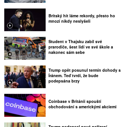
Britský hit láme rekordy, přesto ho
mnozí nikdy neslyšeli
Student v Thajsku zabil své
prarodiče, šest lidí ve své škole a
nakonec sám sebe
Trump opět posunul termín dohody s
Íránem. Teď tvrdí, že bude
podepsána brzy
Coinbase v Británii spouští
obchodování s americkými akciemi
Trump podepsal nová nařízení