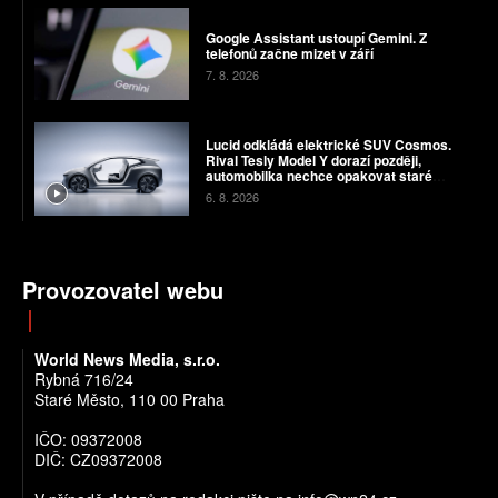
Google Assistant ustoupí Gemini. Z
telefonů začne mizet v září
7. 8. 2026
Lucid odkládá elektrické SUV Cosmos.
Rival Tesly Model Y dorazí později,
automobilka nechce opakovat staré
chyby
6. 8. 2026
Provozovatel webu
World News Media, s.r.o.
Rybná 716/24
Staré Město, 110 00 Praha
IČO: 09372008
DIČ: CZ09372008