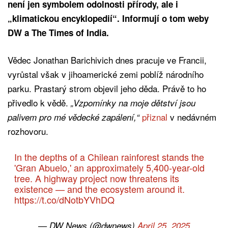
není jen symbolem odolnosti přírody, ale i
„klimatickou encyklopedií“. Informují o tom weby
DW a The Times of India.
Vědec Jonathan Barichivich dnes pracuje ve Francii,
vyrůstal však v jihoamerické zemi poblíž národního
parku. Prastarý strom objevil jeho děda. Právě to ho
přivedlo k vědě.
„Vzpomínky na moje dětství jsou
přiznal
v nedávném
palivem pro mé vědecké zapálení,“
rozhovoru.
In the depths of a Chilean rainforest stands the
'Gran Abuelo,' an approximately 5,400-year-old
tree. A highway project now threatens its
existence — and the ecosystem around it.
https://t.co/dNotbYVhDQ
— DW News (@dwnews)
April 25, 2025