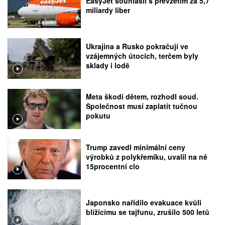
EasyJet souhlasil s převzetím za 5,7
miliardy liber
Ukrajina a Rusko pokračují ve
vzájemných útocích, terčem byly
sklady i lodě
Meta škodí dětem, rozhodl soud.
Společnost musí zaplatit tučnou
pokutu
Trump zavedl minimální ceny
výrobků z polykřemíku, uvalil na ně
15procentní clo
Japonsko nařídilo evakuace kvůli
blížícímu se tajfunu, zrušilo 500 letů