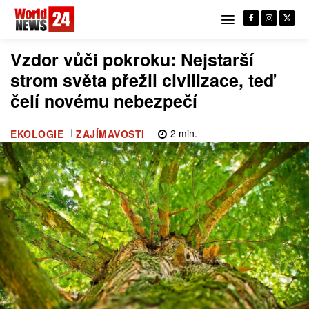
Vzdor vůči pokroku: Nejstarší
strom světa přežil civilizace, teď
čelí novému nebezpečí
2
min.
EKOLOGIE
ZAJÍMAVOSTI