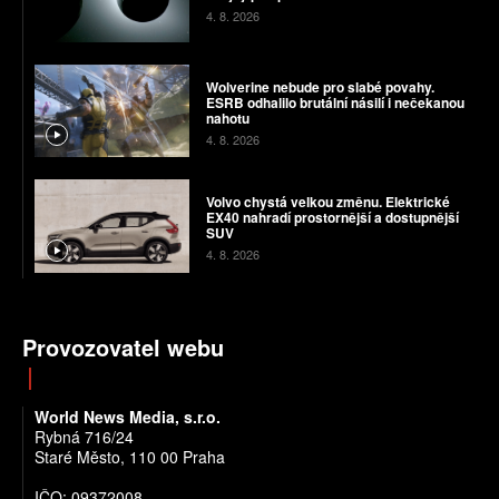
4. 8. 2026
Wolverine nebude pro slabé povahy.
ESRB odhalilo brutální násilí i nečekanou
nahotu
4. 8. 2026
Volvo chystá velkou změnu. Elektrické
EX40 nahradí prostornější a dostupnější
SUV
4. 8. 2026
Provozovatel webu
World News Media, s.r.o.
Rybná 716/24
Staré Město, 110 00 Praha
IČO: 09372008