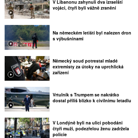
V Libanonu zahynuli dva izraelští
vojáci, čtyři byli vážně zraněni
Na německém letišti byl nalezen dron
s výbušninami
Německý soud potrestal mladé
extremisty za útoky na uprchlická
zařízení
Vrtulník s Trumpem se nakrátko
dostal příliš blízko k civilnímu letadlu
V Londýně byli na ulici pobodáni
čtyři muži, podezřelou ženu zadržela
policie