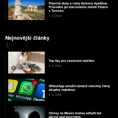
Písečné duny a ruiny domova Apollóna:
Průvodce po starověkém městě Patara
v Turecku
1. 6. 2023
Nejnovější články
Top tipy pro cestování nalehko
5. 8. 2026
WhatsApp umožní označit všechny členy
skupiny najednou
5. 8. 2026
Otřesy na Měsíci mohou odhalit led
ukrytý pod povrchem