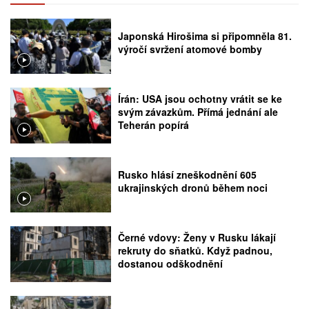
Japonská Hirošima si připomněla 81.
výročí svržení atomové bomby
Írán: USA jsou ochotny vrátit se ke
svým závazkům. Přímá jednání ale
Teherán popírá
Rusko hlásí zneškodnění 605
ukrajinských dronů během noci
Černé vdovy: Ženy v Rusku lákají
rekruty do sňatků. Když padnou,
dostanou odškodnění