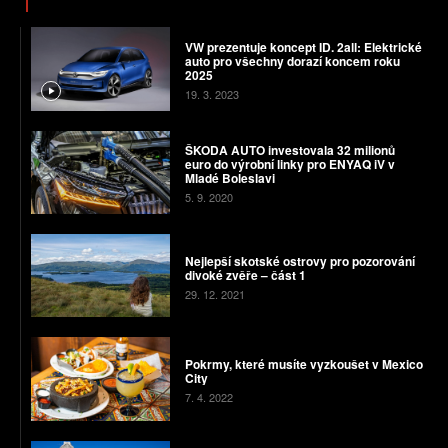
VW prezentuje koncept ID. 2all: Elektrické
auto pro všechny dorazí koncem roku
2025
19. 3. 2023
ŠKODA AUTO investovala 32 milionů
euro do výrobní linky pro ENYAQ iV v
Mladé Boleslavi
5. 9. 2020
Nejlepší skotské ostrovy pro pozorování
divoké zvěře – část 1
29. 12. 2021
Pokrmy, které musíte vyzkoušet v Mexico
City
7. 4. 2022