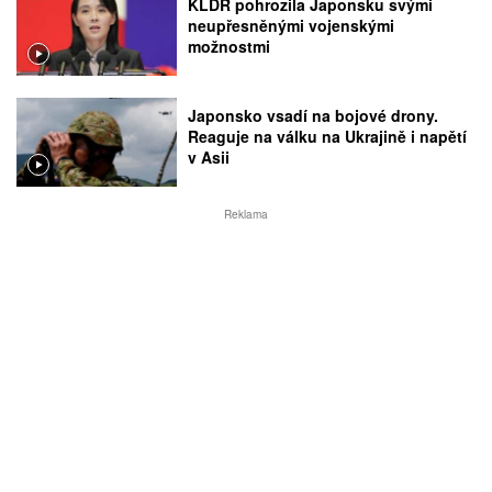
KLDR pohrozila Japonsku svými
neupřesněnými vojenskými
možnostmi
Japonsko vsadí na bojové drony.
Reaguje na válku na Ukrajině i napětí
v Asii
Reklama