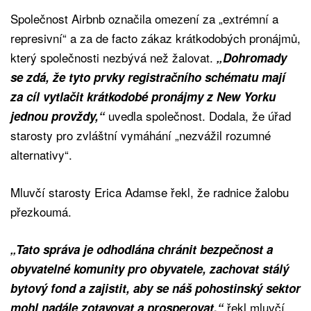
Společnost Airbnb označila omezení za „extrémní a
represivní“ a za de facto zákaz krátkodobých pronájmů,
který společnosti nezbývá než žalovat.
„Dohromady
se zdá, že tyto prvky registračního schématu mají
za cíl vytlačit krátkodobé pronájmy z New Yorku
uvedla společnost. Dodala, že úřad
jednou provždy,“
starosty pro zvláštní vymáhání „nezvážil rozumné
alternativy“.
Mluvčí starosty Erica Adamse řekl, že radnice žalobu
přezkoumá.
„Tato správa je odhodlána chránit bezpečnost a
obyvatelné komunity pro obyvatele, zachovat stálý
bytový fond a zajistit, aby se náš pohostinský sektor
řekl mluvčí
mohl nadále zotavovat a prosperovat,“