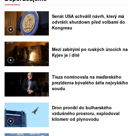
Senát USA schválil návrh, který má
odvrátit shutdown před volbami do
Kongresu
Mezi zabitými po ruských útocích na
Kyjev je i dítě
Tisza nominovala na maďarského
prezidenta bývalého šéfa nejvyššího
soudu
Dron pronikl do bulharského
vzdušného prostoru, explodoval
kilometr od plynovodu