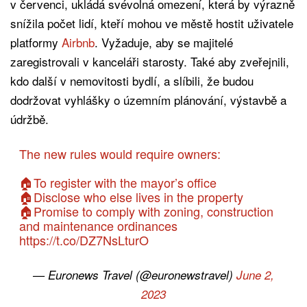
v červenci, ukládá svévolná omezení, která by výrazně
snížila počet lidí, kteří mohou ve městě hostit uživatele
platformy
Airbnb
. Vyžaduje, aby se majitelé
zaregistrovali v kanceláři starosty. Také aby zveřejnili,
kdo další v nemovitosti bydlí, a slíbili, že budou
dodržovat vyhlášky o územním plánování, výstavbě a
údržbě.
The new rules would require owners:
🏠To register with the mayor’s office
🏠Disclose who else lives in the property
🏠Promise to comply with zoning, construction
and maintenance ordinances
https://t.co/DZ7NsLturO
— Euronews Travel (@euronewstravel)
June 2,
2023