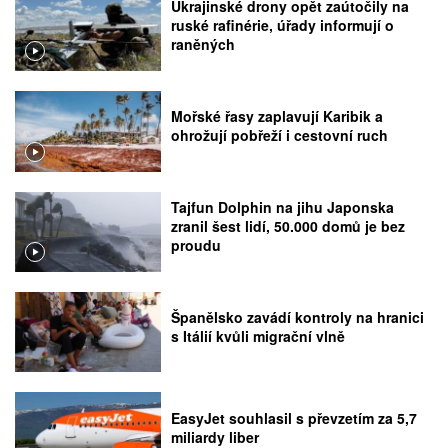
Ukrajinské drony opět zaútočily na
ruské rafinérie, úřady informují o
raněných
Mořské řasy zaplavují Karibik a
ohrožují pobřeží i cestovní ruch
Tajfun Dolphin na jihu Japonska
zranil šest lidí, 50.000 domů je bez
proudu
Španělsko zavádí kontroly na hranici
s Itálií kvůli migrační vlně
EasyJet souhlasil s převzetím za 5,7
miliardy liber