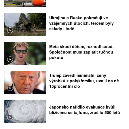
Ukrajina a Rusko pokračují ve
vzájemných útocích, terčem byly
sklady i lodě
Meta škodí dětem, rozhodl soud.
Společnost musí zaplatit tučnou
pokutu
Trump zavedl minimální ceny
výrobků z polykřemíku, uvalil na ně
15procentní clo
Japonsko nařídilo evakuace kvůli
blížícímu se tajfunu, zrušilo 500 letů