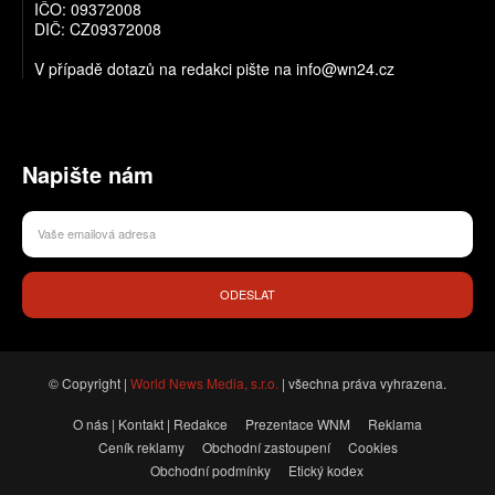
IČO: 09372008
DIČ: CZ09372008
V případě dotazů na redakci pište na info@wn24.cz
Napište nám
ODESLAT
© Copyright |
World News Media, s.r.o.
| všechna práva vyhrazena.
O nás | Kontakt | Redakce
Prezentace WNM
Reklama
Ceník reklamy
Obchodní zastoupení
Cookies
Obchodní podmínky
Etický kodex