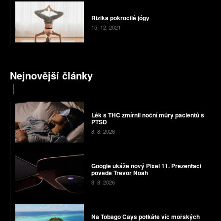
Rizika pokročilé jógy
15. 12. 2021
Nejnovější články
Lék s THC zmírnil noční můry pacientů s
PTSD
8. 8. 2026
Google ukáže nový Pixel 11. Prezentaci
povede Trevor Noah
8. 8. 2026
Na Tobago Cays potkáte víc mořských