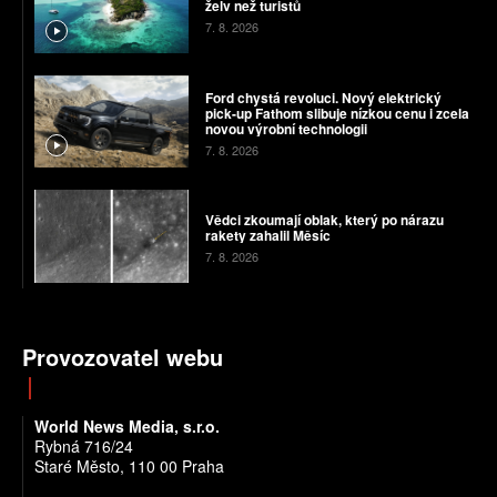
želv než turistů
7. 8. 2026
Ford chystá revoluci. Nový elektrický
pick-up Fathom slibuje nízkou cenu i zcela
novou výrobní technologii
7. 8. 2026
Vědci zkoumají oblak, který po nárazu
rakety zahalil Měsíc
7. 8. 2026
Provozovatel webu
World News Media, s.r.o.
Rybná 716/24
Staré Město, 110 00 Praha