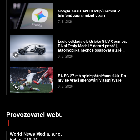
Google Assistant ustoupí Gemini. Z
telefonů začne mizet v září
7. 8. 2026
Lucid odkládá elektrické SUV Cosmos.
Rival Tesly Model Y dorazí později,
automobilka nechce opakovat staré
chyby
6. 8. 2026
EA FC 27 má splnit přání fanoušků. Do
hry se vrací skenování vlastní tváře
6. 8. 2026
Provozovatel webu
World News Media, s.r.o.
Rybná 716/24