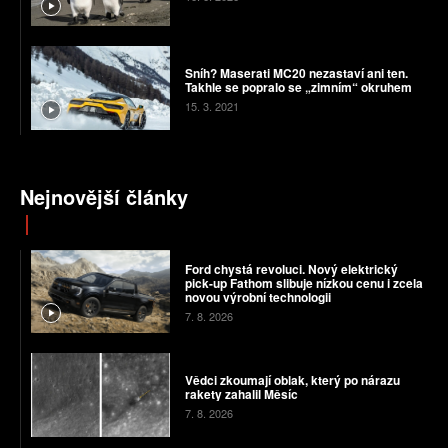
Sníh? Maserati MC20 nezastaví ani ten.
Takhle se popralo se „zimním“ okruhem
15. 3. 2021
Nejnovější články
Ford chystá revoluci. Nový elektrický
pick-up Fathom slibuje nízkou cenu i zcela
novou výrobní technologii
7. 8. 2026
Vědci zkoumají oblak, který po nárazu
rakety zahalil Měsíc
7. 8. 2026