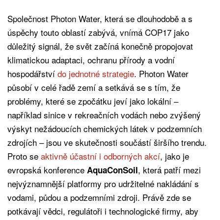
Společnost Photon Water, která se dlouhodobě a s
úspěchy touto oblastí zabývá, vnímá COP17 jako
důležitý signál, že svět začíná konečně propojovat
klimatickou adaptaci, ochranu přírody a vodní
hospodářství
do jednotné strategie
. Photon Water
působí v celé řadě zemí a setkává se s tím, že
problémy, které se zpočátku jeví jako lokální –
například sinice v rekreačních vodách nebo zvýšený
výskyt nežádoucích chemických látek v podzemních
zdrojích – jsou ve skutečnosti součástí širšího trendu.
Proto se
aktivně účastní i odborných akcí
, jako je
evropská konference
, která patří mezi
AquaConSoil
nejvýznamnější platformy pro udržitelné nakládání s
vodami, půdou a podzemními zdroji. Právě zde se
potkávají vědci, regulátoři i technologické firmy, aby