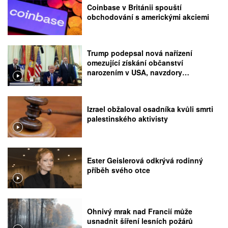
Coinbase v Británii spouští
obchodování s americkými akciemi
Trump podepsal nová nařízení
omezující získání občanství
narozením v USA, navzdory
rozhodnutí Nejvyššího soudu
Izrael obžaloval osadníka kvůli smrti
palestinského aktivisty
Ester Geislerová odkrývá rodinný
příběh svého otce
Ohnivý mrak nad Francií může
usnadnit šíření lesních požárů