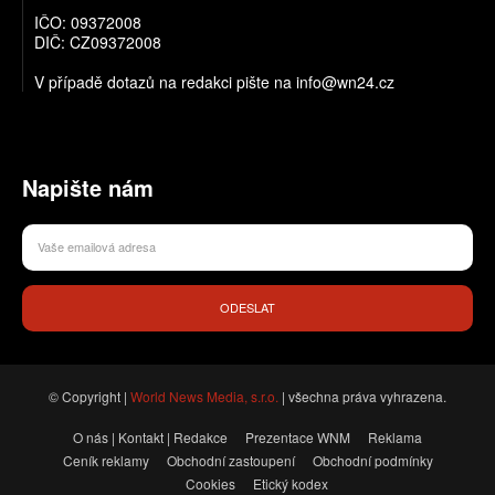
IČO: 09372008
DIČ: CZ09372008
V případě dotazů na redakci pište na info@wn24.cz
Napište nám
ODESLAT
© Copyright |
World News Media, s.r.o.
| všechna práva vyhrazena.
O nás | Kontakt | Redakce
Prezentace WNM
Reklama
Ceník reklamy
Obchodní zastoupení
Obchodní podmínky
Cookies
Etický kodex