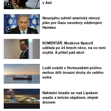
v Asii
Netanjahu odmítl americký mírový
plán pro Gazu navzdory odzbrojení
Hamásu
KOMENTÁŘ: Muskova SpaceX
udělala po 24 letech něco, na co není
zvyklá. A přišel pád akcií
Lodě uvázlé v Hormuzském průlivu
mohou šířit invazní druhy do celého
světa
Nákladní letadlo se nad Lipskem
srazilo s letícím objektem, zřejmě
dronem