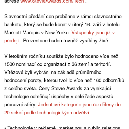
adrese
www.StevieAwards.com/Tech
.
Slavnostní předání cen proběhne v rámci slavnostního
banketu, který se bude konat v úterý 16. září v hotelu
Marriott Marquis v New Yorku.
Vstupenky jsou již v
prodeji
. Prezentace budou rovněž vysílány živě.
V letošním ročníku soutěže bylo hodnoceno více než
1500 nominací od organizací z 36 zemí a teritorií.
Vítězové byli vybráni na základě průměrného
hodnocení poroty, kterou tvořilo více než 160 odborníků
z celého světa. Ceny Stevie Awards za vynikající
technologie odměňují úspěchy v celé řadě aspektů
pracovní sféry.
Jednotlivé kategorie jsou rozděleny do
20 sekcí podle technologických odvětví:
• Technologie v reklamě, marketingu a public relations