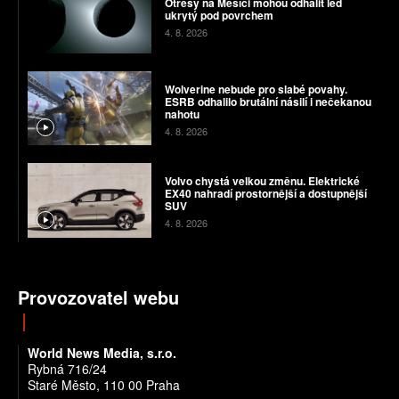
Otřesy na Měsíci mohou odhalit led
ukrytý pod povrchem
4. 8. 2026
Wolverine nebude pro slabé povahy.
ESRB odhalilo brutální násilí i nečekanou
nahotu
4. 8. 2026
Volvo chystá velkou změnu. Elektrické
EX40 nahradí prostornější a dostupnější
SUV
4. 8. 2026
Provozovatel webu
World News Media, s.r.o.
Rybná 716/24
Staré Město, 110 00 Praha