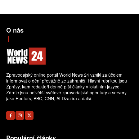
O nás
Zpravodajský online portál World News 24 vznikl za účelem
informovat o dění převážně ze zahraničí. Hlavní rubrikou jsou
Zprávy, kam redaktoři denně píší články v lokálním jazyce.
Zdroje jsou největší světové zpravodajské agentury a servery
jako Reuters, BBC, CNN, Al-Džazíra a další.
Populární články