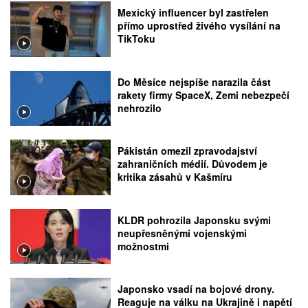
Mexický influencer byl zastřelen
přímo uprostřed živého vysílání na
TikToku
Do Měsíce nejspíše narazila část
rakety firmy SpaceX, Zemi nebezpečí
nehrozilo
Pákistán omezil zpravodajství
zahraničních médií. Důvodem je
kritika zásahů v Kašmíru
KLDR pohrozila Japonsku svými
neupřesněnými vojenskými
možnostmi
Japonsko vsadí na bojové drony.
Reaguje na válku na Ukrajině i napětí