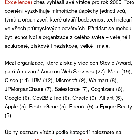
Excellence)
dnes vyhlásil své vítěze pro rok 2025. Toto
ocenění vyzdvihuje mimořádné úspěchy jednotlivců,
týmů a organizací, které utváří budoucnost technologií
ve všech průmyslových odvětvích. Přihlásit se mohou
být jednotlivci a organizace z celého světa – veřejné i
soukromé, ziskové i neziskové, velké i malé.
Mezi organizace, které získaly více cen Stevie Award,
patří Amazon / Amazon Web Services (27), Meta (19),
Cisco (14), IBM (12), Microsoft (9), Walmart (8),
JPMorganChase (7), Salesforce (7), Cognizant (6),
Google (6), Gov2Biz Inc (6), Oracle (6), Alliant (5),
Apple (5), BostonGene (5), Encora (5) a Epique Realty
(5).
Úplný seznam vítězů podle kategorií naleznete na