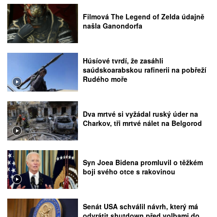
Filmová The Legend of Zelda údajně
našla Ganondorfa
Húsíové tvrdí, že zasáhli
saúdskoarabskou rafinerii na pobřeží
Rudého moře
Dva mrtvé si vyžádal ruský úder na
Charkov, tři mrtvé nálet na Belgorod
Syn Joea Bidena promluvil o těžkém
boji svého otce s rakovinou
Senát USA schválil návrh, který má
odvrátit shutdown před volbami do