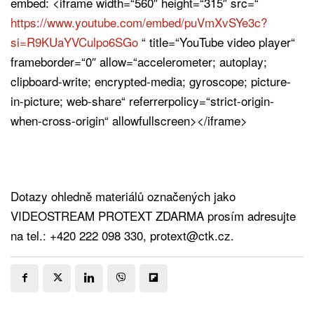
embed: <iframe width=“560″ height=“315″ src=“
https://www.youtube.com/embed/puVmXvSYe3c?
si=R9KUaYVCulpo6SGo
“ title=“YouTube video player“
frameborder=“0″ allow=“accelerometer; autoplay;
clipboard-write; encrypted-media; gyroscope; picture-
in-picture; web-share“ referrerpolicy=“strict-origin-
when-cross-origin“ allowfullscreen></iframe>
Dotazy ohledně materiálů označených jako
VIDEOSTREAM PROTEXT ZDARMA prosím adresujte
na tel.: +420 222 098 330, protext@ctk.cz.