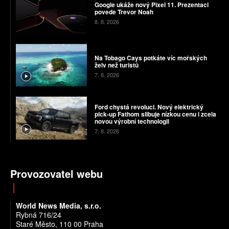
Google ukáže nový Pixel 11. Prezentaci
povede Trevor Noah
8. 8. 2026
Na Tobago Cays potkáte víc mořských
želv než turistů
7. 8. 2026
Ford chystá revoluci. Nový elektrický
pick-up Fathom slibuje nízkou cenu i zcela
novou výrobní technologii
7. 8. 2026
Provozovatel webu
World News Media, s.r.o.
Rybná 716/24
Staré Město, 110 00 Praha