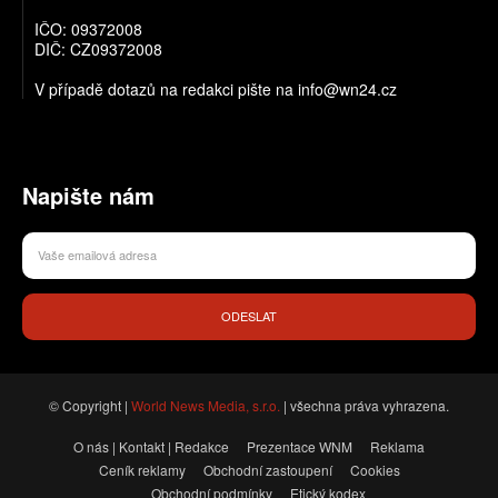
IČO: 09372008
DIČ: CZ09372008
V případě dotazů na redakci pište na info@wn24.cz
Napište nám
ODESLAT
© Copyright |
World News Media, s.r.o.
| všechna práva vyhrazena.
O nás | Kontakt | Redakce
Prezentace WNM
Reklama
Ceník reklamy
Obchodní zastoupení
Cookies
Obchodní podmínky
Etický kodex