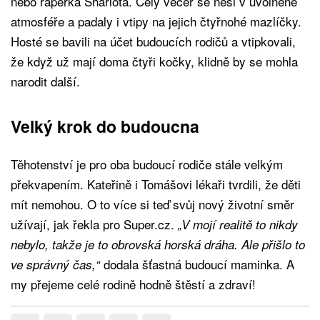
nebo raperka Sharlota. Celý večer se nesl v uvolněné
atmosféře a padaly i vtipy na jejich čtyřnohé mazlíčky.
Hosté se bavili na účet budoucích rodičů a vtipkovali,
že když už mají doma čtyři kočky, klidně by se mohla
narodit další.
Velký krok do budoucna
Těhotenství je pro oba budoucí rodiče stále velkým
překvapením. Kateřině i Tomášovi lékaři tvrdili, že děti
mít nemohou. O to více si teď svůj nový životní směr
užívají, jak řekla pro Super.cz.
„V mojí realitě to nikdy
nebylo, takže je to obrovská horská dráha. Ale přišlo to
dodala šťastná budoucí maminka. A
ve správný čas,“
my přejeme celé rodině hodně štěstí a zdraví!