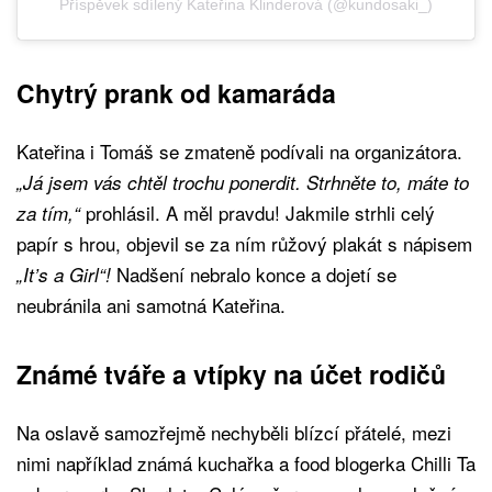
Příspěvek sdílený Kateřina Klinderová (@kundosaki_)
Chytrý prank od kamaráda
Kateřina i Tomáš se zmateně podívali na organizátora.
„Já jsem vás chtěl trochu ponerdit. Strhněte to, máte to
prohlásil. A měl pravdu! Jakmile strhli celý
za tím,“
papír s hrou, objevil se za ním růžový plakát s nápisem
Nadšení nebralo konce a dojetí se
„It’s a Girl“!
neubránila ani samotná Kateřina.
Známé tváře a vtípky na účet rodičů
Na oslavě samozřejmě nechyběli blízcí přátelé, mezi
nimi například známá kuchařka a food blogerka Chilli Ta