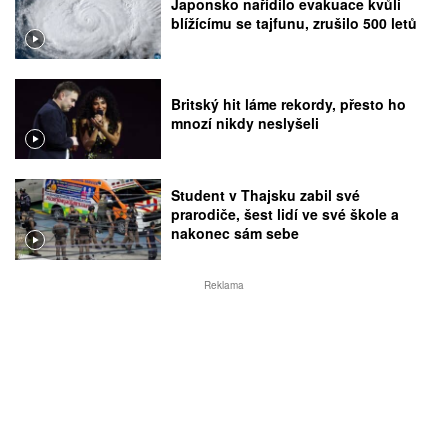
Japonsko nařídilo evakuace kvůli
blížícímu se tajfunu, zrušilo 500 letů
Britský hit láme rekordy, přesto ho
mnozí nikdy neslyšeli
Student v Thajsku zabil své
prarodiče, šest lidí ve své škole a
nakonec sám sebe
Reklama