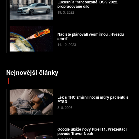
Luxusní a francouzské. DS 9 2022,
propracované dílo
19. 3. 2022
Nacisté plánovali vesmírnou „Hvězdu
smrti“
14. 12. 2023
Nejnovější články
Lék s THC zmírnil noční můry pacientů s
PTSD
8. 8. 2026
Google ukáže nový Pixel 11. Prezentaci
povede Trevor Noah