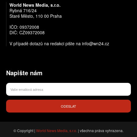
World News Media, s.r.o.
Rybná 716/24
Staré Město, 110 00 Praha
IČO: 09372008
DIČ: CZ09372008
V případě dotazů na redakci pište na info@wn24.cz
Napište nám
ODESLAT
© Copyright |
World News Media, s.r.o.
| všechna práva vyhrazena.