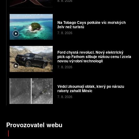
8. 8. 2026
Na Tobago Cays potkáte víc mořských
želv než turistů
7. 8. 2026
Ford chystá revoluci. Nový elektrický
pick-up Fathom slibuje nízkou cenu i zcela
novou výrobní technologii
7. 8. 2026
Vědci zkoumají oblak, který po nárazu
rakety zahalil Měsíc
7. 8. 2026
Provozovatel webu