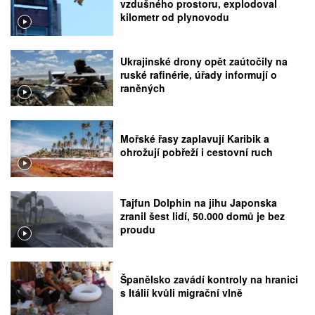
vzdušného prostoru, explodoval
kilometr od plynovodu
Ukrajinské drony opět zaútočily na
ruské rafinérie, úřady informují o
raněných
Mořské řasy zaplavují Karibik a
ohrožují pobřeží i cestovní ruch
Tajfun Dolphin na jihu Japonska
zranil šest lidí, 50.000 domů je bez
proudu
Španělsko zavádí kontroly na hranici
s Itálií kvůli migrační vlně