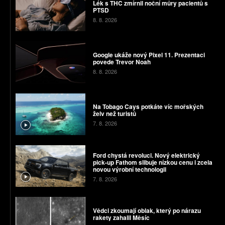
Lék s THC zmírnil noční můry pacientů s
PTSD
8. 8. 2026
Google ukáže nový Pixel 11. Prezentaci
povede Trevor Noah
8. 8. 2026
Na Tobago Cays potkáte víc mořských
želv než turistů
7. 8. 2026
Ford chystá revoluci. Nový elektrický
pick-up Fathom slibuje nízkou cenu i zcela
novou výrobní technologii
7. 8. 2026
Vědci zkoumají oblak, který po nárazu
rakety zahalil Měsíc