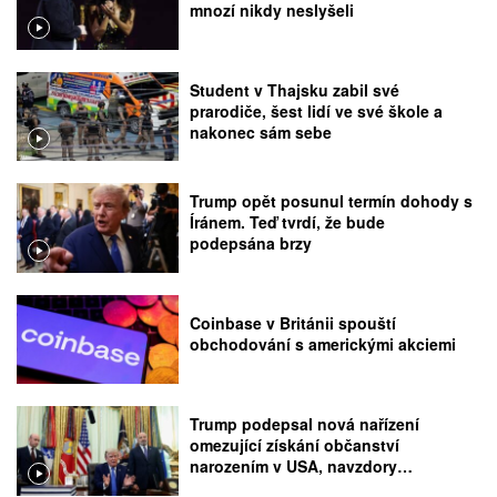
mnozí nikdy neslyšeli
Student v Thajsku zabil své
prarodiče, šest lidí ve své škole a
nakonec sám sebe
Trump opět posunul termín dohody s
Íránem. Teď tvrdí, že bude
podepsána brzy
Coinbase v Británii spouští
obchodování s americkými akciemi
Trump podepsal nová nařízení
omezující získání občanství
narozením v USA, navzdory
rozhodnutí Nejvyššího soudu