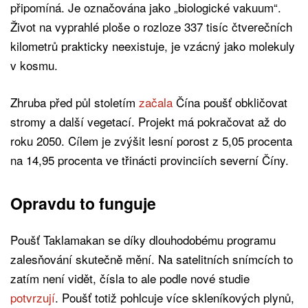
připomíná. Je označována jako „biologické vakuum“.
Život na vyprahlé ploše o rozloze 337 tisíc čtverečních
kilometrů prakticky neexistuje, je vzácný jako molekuly
v kosmu.
Zhruba před půl stoletím
začala
Čína poušť obkličovat
stromy a další vegetací. Projekt má pokračovat až do
roku 2050. Cílem je zvýšit lesní porost z 5,05 procenta
na 14,95 procenta ve třinácti provinciích severní Číny.
Opravdu to funguje
Poušť Taklamakan se díky dlouhodobému programu
zalesňování skutečně mění. Na satelitních snímcích to
zatím není vidět, čísla to ale podle nové studie
potvrzují
. Poušť totiž pohlcuje více skleníkových plynů,