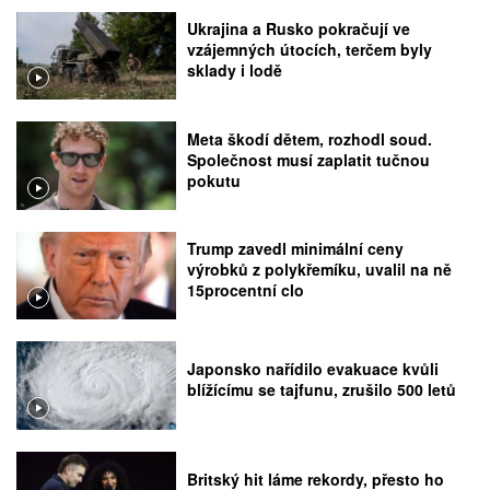
Ukrajina a Rusko pokračují ve
vzájemných útocích, terčem byly
sklady i lodě
Meta škodí dětem, rozhodl soud.
Společnost musí zaplatit tučnou
pokutu
Trump zavedl minimální ceny
výrobků z polykřemíku, uvalil na ně
15procentní clo
Japonsko nařídilo evakuace kvůli
blížícímu se tajfunu, zrušilo 500 letů
Britský hit láme rekordy, přesto ho