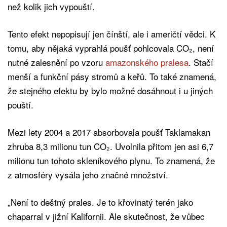
než kolik jich vypouští.
Tento efekt nepopisují jen čínští, ale i američtí vědci. K
tomu, aby nějaká vyprahlá poušť pohlcovala CO₂, není
nutné zalesnění po vzoru
amazonského pralesa
. Stačí
menší a funkční pásy stromů a keřů. To také znamená,
že stejného efektu by bylo možné dosáhnout i u jiných
pouští.
Mezi lety 2004 a 2017 absorbovala poušť Taklamakan
zhruba 8,3 milionu tun CO₂. Uvolnila přitom jen asi 6,7
milionu tun tohoto skleníkového plynu. To znamená, že
z atmosféry vysála jeho značné množství.
„Není to deštný prales. Je to křovinatý terén jako
chaparral v jižní Kalifornii. Ale skutečnost, že vůbec