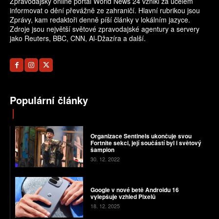
Zpravodajský online portál World News 24 vznikl za účelem
informovat o dění převážně ze zahraničí. Hlavní rubrikou jsou
Zprávy, kam redaktoři denně píší články v lokálním jazyce.
Zdroje jsou největší světové zpravodajské agentury a servery
jako Reuters, BBC, CNN, Al-Džazíra a další.
Populární články
Organizace Sentinels ukončuje svou
Fortnite sekci, její součástí byl i světový
šampion
30. 12. 2022
Google v nové betě Androidu 16
vylepšuje vzhled Pixelů
18. 12. 2025