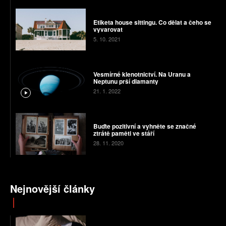
Etiketa house sittingu. Co dělat a čeho se
vyvarovat
5. 10. 2021
Vesmírné klenotnictví. Na Uranu a
Neptunu prší diamanty
21. 1. 2022
Buďte pozitivní a vyhněte se značné
ztrátě paměti ve stáří
28. 11. 2020
Nejnovější články