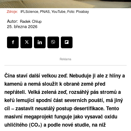
Zdroje:
IFLScience, PNAS, YouTube, Foto: Pixabay
Autor:
Radek Chlup
25. března 2026
Reklama
Čína staví další velkou zeď. Nebuduje ji ale z hlíny a
kamenů a nemá sloužit k obraně země před
nepřáteli. Velká zelená zeď, rozsáhlý pás stromů a
keřů lemující spodní část severních pouští, má jiný
cíl – zastavit neustálý postup desertifikace. Tento
masivní megaprojekt funguje jako vysavač oxidu
uhličitého (CO₂) a podle nové studie, na niž