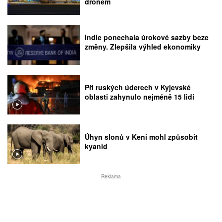
dronem
Indie ponechala úrokové sazby beze
změny. Zlepšila výhled ekonomiky
Při ruských úderech v Kyjevské
oblasti zahynulo nejméně 15 lidí
Úhyn slonů v Keni mohl způsobit
kyanid
Reklama