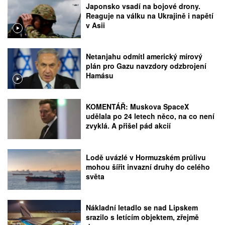
Japonsko vsadí na bojové drony.
Reaguje na válku na Ukrajině i napětí
v Asii
Netanjahu odmítl americký mírový
plán pro Gazu navzdory odzbrojení
Hamásu
KOMENTÁŘ: Muskova SpaceX
udělala po 24 letech něco, na co není
zvyklá. A přišel pád akcií
Lodě uvázlé v Hormuzském průlivu
mohou šířit invazní druhy do celého
světa
Nákladní letadlo se nad Lipskem
srazilo s letícím objektem, zřejmě