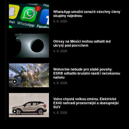
WhatsApp umožní označit všechny členy
skupiny najednou
5. 8. 2026
Otřesy na Měsíci mohou odhalit led
ukrytý pod povrchem
4. 8. 2026
Wolverine nebude pro slabé povahy.
ESRB odhalilo brutální násilí i nečekanou
nahotu
4. 8. 2026
Volvo chystá velkou změnu. Elektrické
EX40 nahradí prostornější a dostupnější
SUV
4. 8. 2026