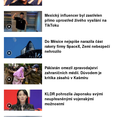
Mexický influencer byl zastřelen
přímo uprostřed živého vysílání na
TikToku
Do Měsíce nejspíše narazila část
rakety firmy SpaceX, Zemi nebezpečí
nehrozilo
Pákistán omezil zpravodajství
zahraničních médií. Důvodem je
kritika zásahů v Kašmíru
KLDR pohrozila Japonsku svými
neupřesněnými vojenskými
možnostmi