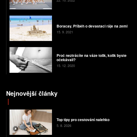
22. 10. 2022
Boracay. Příběh o devastaci ráje na zemi
15. 9. 2021
Proč neztrácíte na váze tolik, kolik byste
očekávali?
15. 12. 2020
Nejnovější články
Top tipy pro cestování nalehko
5. 8. 2026