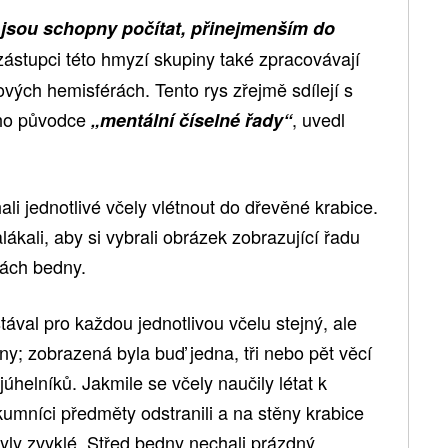
y jsou schopny počítat, přinejmenším do
zástupci této hmyzí skupiny také zpracovávají
vých hemisférách. Tento rys zřejmě sdílejí s
ého původce
, uvedl
„mentální číselné řady“
li jednotlivé včely vlétnout do dřevěné krabice.
ákali, aby si vybrali obrázek zobrazující řadu
ách bedny.
val pro každou jednotlivou včelu stejný, ale
y; zobrazená byla buď jedna, tři nebo pět věcí
júhelníků. Jakmile se včely naučily létat k
mníci předměty odstranili a na stěny krabice
 byly zvyklé. Střed bedny nechali prázdný,