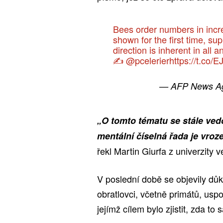
Bees order numbers in increa
shown for the first time, su
direction is inherent in all
✍️
@pcelerier
https://t.co
— AFP News A
„O tomto tématu se stále vedo
mentální číselná řada je vrozen
řekl Martin Giurfa z univerzity
V poslední době se objevily důk
obratlovci, včetně primátů, uspo
jejímž cílem bylo zjistit, zda to