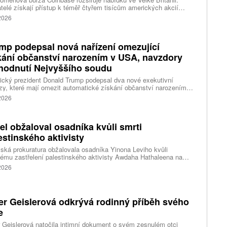
telé získají přístup k téměř čtyřem tisícům amerických akcií
 v aplikaci, ve které spravují kryptoměny a běžné peníze.
 2026
mp podepsal nová nařízení omezující
kání občanství narozením v USA, navzdory
hodnutí Nejvyššího soudu
cký prezident Donald Trump podepsal dva nové exekutivní
zy, které mají omezit automatické získání občanství narozením
emí Spojených států. Přichází s nimi jen několik týdnů poté, co
 2026
šší soud odmítl jeho předchozí pokus.
ael obžaloval osadníka kvůli smrti
estinského aktivisty
lská prokuratura obžalovala osadníka Yinona Leviho kvůli
ému zastřelení palestinského aktivisty Awdaha Hathaleena na
vaném Západním břehu Jordánu. Levi vinu odmítá a tvrdí, že
 2026
l v sebeobraně.
er Geislerová odkrývá rodinný příběh svého
e
 Geislerová natočila intimní dokument o svém zesnulém otci