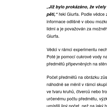
„Již bylo prokázáno, že včel
řekl Giurfa. Podle vědce 
pěti,“
informace odlišně v obou mozko
lidmi a je považován za možn
Giurfa.
Vědci v rámci experimentu necha
Poté je pomocí cukrové vody nal
předmětů připevněných na stěn
Počet předmětů na obrázku zůstá
náhodně se měnil v rámci skupin
ve tvaru kruhů, čtverců nebo tro
určenému počtu předmětu, výzku
umístili jiný počet, než na jaký