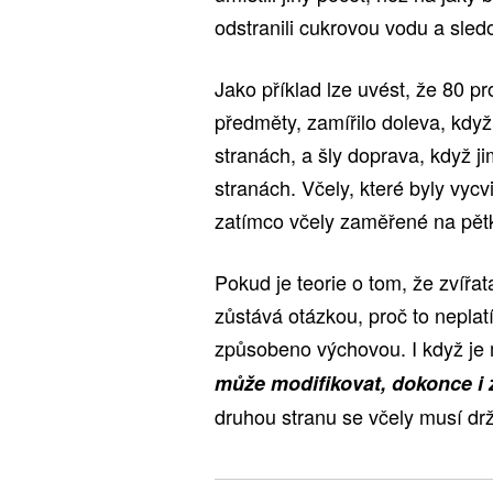
odstranili cukrovou vodu a sled
Jako příklad lze uvést, že 80 pr
předměty, zamířilo doleva, kdy
stranách, a šly doprava, když 
stranách. Včely, které byly vycv
zatímco včely zaměřené na pětku
Pokud je teorie o tom, že zvířat
zůstává otázkou, proč to neplatí
způsobeno výchovou. I když je 
může modifikovat, dokonce i 
druhou stranu se včely musí drže