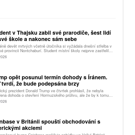
dent v Thajsku zabil své prarodiče, šest lidí
své škole a nakonec sám sebe
ně devět mrtvých včetně útočníka si vyžádala dnešní střelba v
ké provincii Nontchaburí. Student místní školy nejprve zastřelil
lí svého dědečka oba prarodiče a pak se vydal do školy, kde zabil
 2026
čitele a tři žáky, dalších 15 lidí zranil a nakonec spáchal
raždu. Jeho motiv zatím není znám, informovaly tiskové
ury s odvoláním na thajskou policii a úřady.
mp opět posunul termín dohody s Íránem.
 tvrdí, že bude podepsána brzy
cký prezident Donald Trump ve čtvrtek prohlásil, že nebyla
ena dohoda o otevření Hormuzského průlivu, ale že by k tomu
 dojít brzy. Írán je mezitím nadosah dohody o tranzitu v úžině
 2026
ánem, která může pro Trumpa představovat problém.
nbase v Británii spouští obchodování s
rickými akciemi
oměnová burza Coinbase rozšiřuje nabídku ve Velké Británii.