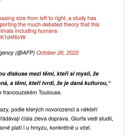
sing size from left to right, a study has
pporting the much-debated theory that this
 animals including humans
/EJK1d4f6vW
gency (@AFP)
October 26, 2022
u diskuse mezi těmi, kteří si myslí, že
á, a těmi, kteří tvrdí, že je daná kulturou,“
 ve francouzském Toulouse.
azy, podle kterých novorozenci a někteří
řádávají čísla zleva doprava. Giurfa vedl studii,
 samé platí i u hmyzu, konkrétně u včel.