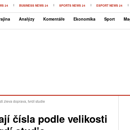
WS 24
BUSINESS NEWS 24
SPORTS NEWS 24
ESPORT NEWS 24
ajina
Analýzy
Komentáře
Ekonomika
Sport
Ma
ti zleva doprava, tvrdí studie
í čísla podle velikosti