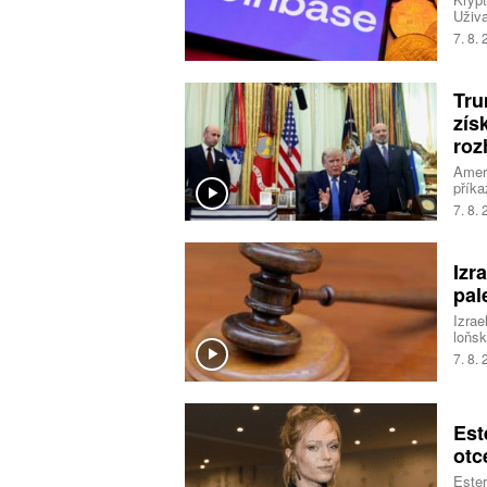
Uživa
přímo
7. 8.
Tru
zís
roz
Ameri
příka
na úz
7. 8.
Nejvy
Izr
pal
Izrae
loňsk
okupo
7. 8.
jedna
Est
otc
Ester