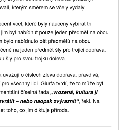
ovali, kterým směrem se včely vydaly.
ocent včel, které byly naučeny vybírat tři
ž jim byl nabídnut pouze jeden předmět na obou
jim bylo nabídnuto pět předmětů na obou
ičené na jeden předmět šly pro trojici doprava,
 šly pro svou trojku doleva.
a uvažují o číslech zleva doprava, pravdivá,
 pro všechny lidi. Giurfa tvrdí, že to může být
mentální číselná řada
„vrozená, kultura ji
, řekl. Na
zvrátit – nebo naopak zvýraznit“
t toho, co jim diktuje příroda.