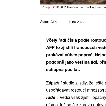
Zdroje:
ČTK, AFP, The Guardian, Twitter, Foto: P
Autor:
ČTK
30. října 2022
Včely řadí čísla podle rostou
AFP to zjistili francouzští věd
prokázat vůbec poprvé. Nejnov
podobně jako většina lidí, př
schopna počítat.
Západní studie zjistily, že ještě
uspořádávat rostoucí množství
. Vědci však zjistili opačn
řadě“
písmo, jež se čte zprava doleva