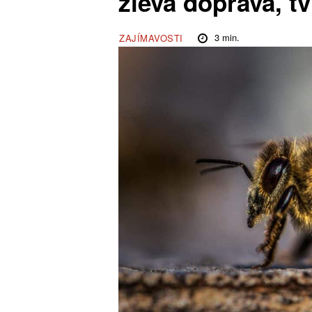
zleva doprava, tv
3
min.
ZAJÍMAVOSTI