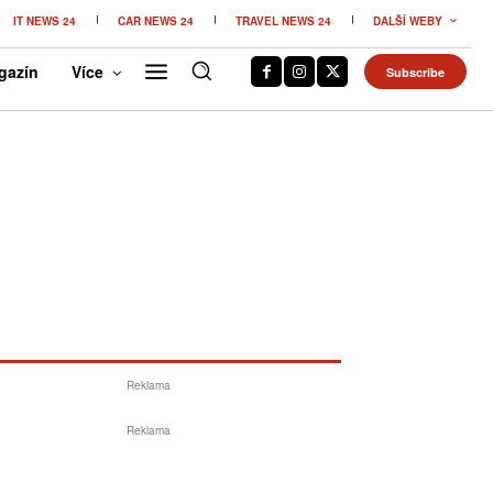
IT NEWS 24
CAR NEWS 24
TRAVEL NEWS 24
DALŠÍ WEBY
gazín
Více
Subscribe
Reklama
Reklama