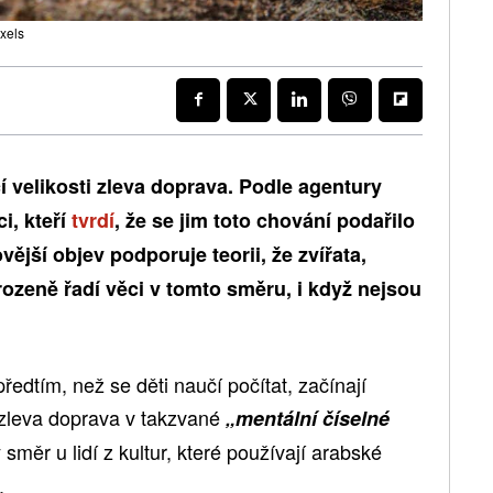
exels
cí velikosti zleva doprava. Podle agentury
ci, kteří
tvrdí
, že se jim toto chování podařilo
ější objev podporuje teorii, že zvířata,
irozeně řadí věci v tomto směru, i když nejsou
 předtím, než se děti naučí počítat, začínají
 zleva doprava v takzvané
„mentální číselné
ý směr u lidí z kultur, které používají arabské
.