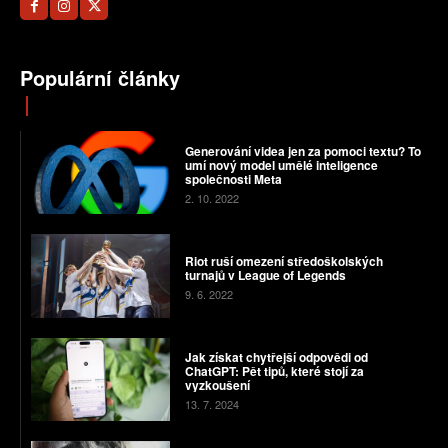
Populární články
Generování videa jen za pomoci textu? To
umí nový model umělé inteligence
společnosti Meta
2. 10. 2022
Riot ruší omezení středoškolských
turnajů v League of Legends
9. 6. 2022
Jak získat chytřejší odpovědi od
ChatGPT: Pět tipů, které stojí za
vyzkoušení
13. 7. 2024