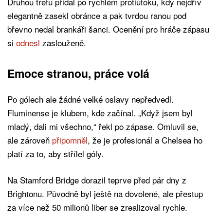
Druhou trefu přidal po rychlém protiútoku, kdy nejdřív
elegantně zasekl obránce a pak tvrdou ranou pod
břevno nedal brankáři šanci. Ocenění pro hráče zápasu
si
odnesl
zaslouženě.
Emoce stranou, práce volá
Po gólech ale žádné velké oslavy nepředvedl.
Fluminense je klubem, kde začínal. „Když jsem byl
mladý, dali mi všechno,“ řekl po zápase. Omluvil se,
ale zároveň
připomněl
, že je profesionál a Chelsea ho
platí za to, aby střílel góly.
Na Stamford Bridge dorazil teprve před pár dny z
Brightonu. Původně byl ještě na dovolené, ale přestup
za více než 50 milionů liber se zrealizoval rychle.