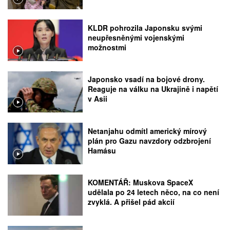
KLDR pohrozila Japonsku svými
neupřesněnými vojenskými
možnostmi
Japonsko vsadí na bojové drony.
Reaguje na válku na Ukrajině i napětí
v Asii
Netanjahu odmítl americký mírový
plán pro Gazu navzdory odzbrojení
Hamásu
KOMENTÁŘ: Muskova SpaceX
udělala po 24 letech něco, na co není
zvyklá. A přišel pád akcií