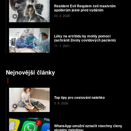
Resident Evil Requiem čelí masivním
spoilerům ještě před vydáním
23. 2. 2026
Léky na artritidu by mohly pomoci
zachránit životy covidových pacientů
11. 1. 2021
Nejnovější články
Top tipy pro cestování nalehko
5. 8. 2026
WhatsApp umožní označit všechny členy
skupiny najednou