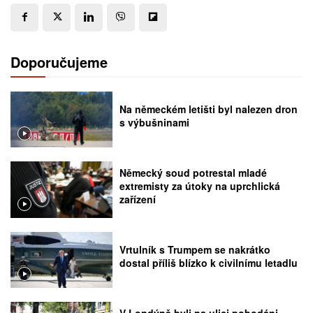
Doporučujeme
Na německém letišti byl nalezen dron
s výbušninami
Německý soud potrestal mladé
extremisty za útoky na uprchlická
zařízení
Vrtulník s Trumpem se nakrátko
dostal příliš blízko k civilnímu letadlu
V Londýně byli na ulici pobodáni