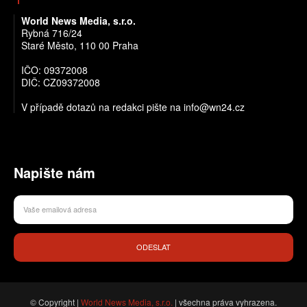
World News Media, s.r.o.
Rybná 716/24
Staré Město, 110 00 Praha
IČO: 09372008
DIČ: CZ09372008
V případě dotazů na redakci pište na info@wn24.cz
Napište nám
ODESLAT
© Copyright |
World News Media, s.r.o.
| všechna práva vyhrazena.