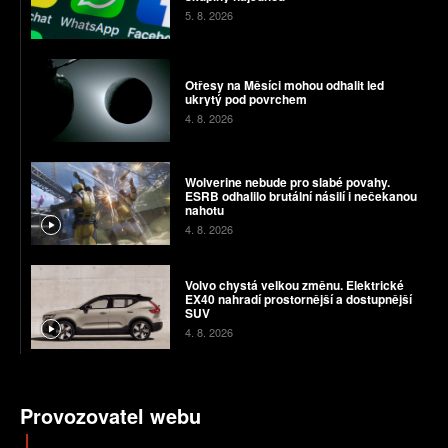
5. 8. 2026
Otřesy na Měsíci mohou odhalit led
ukrytý pod povrchem
4. 8. 2026
Wolverine nebude pro slabé povahy.
ESRB odhalilo brutální násilí i nečekanou
nahotu
4. 8. 2026
Volvo chystá velkou změnu. Elektrické
EX40 nahradí prostornější a dostupnější
SUV
4. 8. 2026
Provozovatel webu