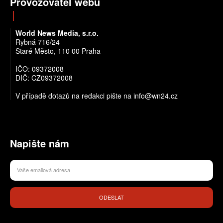
Provozovatel webu
World News Media, s.r.o.
Rybná 716/24
Staré Město, 110 00 Praha
IČO: 09372008
DIČ: CZ09372008
V případě dotazů na redakci pište na info@wn24.cz
Napište nám
ODESLAT