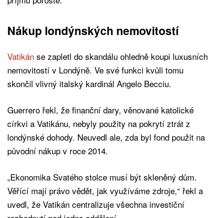
Nákup londýnských nemovitostí
Vatikán
se zapletl do skandálu ohledně koupi luxusních
nemovitostí v Londýně. Ve své funkci kvůli tomu
skončil vlivný italský kardinál Angelo Becciu.
Guerrero řekl, že finanční dary, věnované katolické
církvi a Vatikánu, nebyly použity na pokrytí ztrát z
londýnské dohody. Neuvedl ale, zda byl fond použit na
původní nákup v roce 2014.
„Ekonomika Svatého stolce musí být skleněný dům.
Věřící mají právo vědět, jak využíváme zdroje,“ řekl a
uvedl, že Vatikán centralizuje všechna investiční
rozhodnutí pod jedno oddělení.