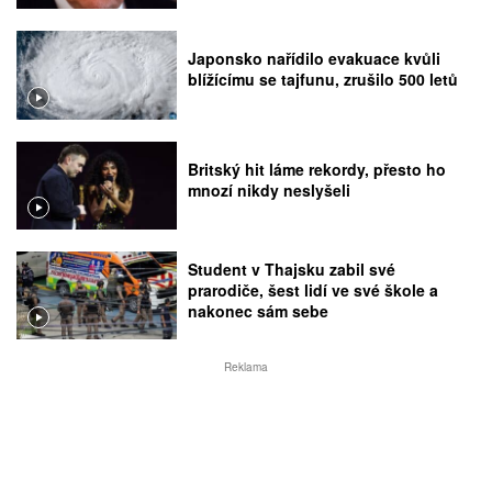
Japonsko nařídilo evakuace kvůli
blížícímu se tajfunu, zrušilo 500 letů
Britský hit láme rekordy, přesto ho
mnozí nikdy neslyšeli
Student v Thajsku zabil své
prarodiče, šest lidí ve své škole a
nakonec sám sebe
Reklama