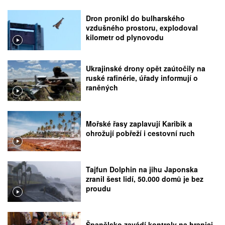
Dron pronikl do bulharského
vzdušného prostoru, explodoval
kilometr od plynovodu
Ukrajinské drony opět zaútočily na
ruské rafinérie, úřady informují o
raněných
Mořské řasy zaplavují Karibik a
ohrožují pobřeží i cestovní ruch
Tajfun Dolphin na jihu Japonska
zranil šest lidí, 50.000 domů je bez
proudu
Španělsko zavádí kontroly na hranici