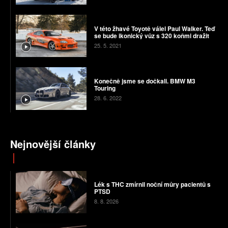
V této žhavé Toyotě válel Paul Walker. Teď
se bude ikonický vůz s 320 koňmi dražit
25. 5. 2021
Konečně jsme se dočkali. BMW M3
Touring
28. 6. 2022
Nejnovější články
Lék s THC zmírnil noční můry pacientů s
PTSD
8. 8. 2026