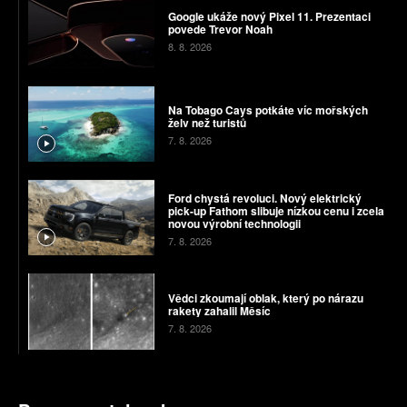
Google ukáže nový Pixel 11. Prezentaci
povede Trevor Noah
8. 8. 2026
Na Tobago Cays potkáte víc mořských
želv než turistů
7. 8. 2026
Ford chystá revoluci. Nový elektrický
pick-up Fathom slibuje nízkou cenu i zcela
novou výrobní technologii
7. 8. 2026
Vědci zkoumají oblak, který po nárazu
rakety zahalil Měsíc
7. 8. 2026