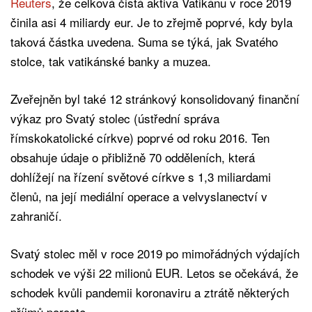
Reuters
, že celková čistá aktiva Vatikánu v roce 2019
činila asi 4 miliardy eur. Je to zřejmě poprvé, kdy byla
taková částka uvedena. Suma se týká, jak Svatého
stolce, tak vatikánské banky a muzea.
Zveřejněn byl také 12 stránkový konsolidovaný finanční
výkaz pro Svatý stolec (ústřední správa
římskokatolické církve) poprvé od roku 2016. Ten
obsahuje údaje o přibližně 70 odděleních, která
dohlížejí na řízení světové církve s 1,3 miliardami
členů, na její mediální operace a velvyslanectví v
zahraničí.
Svatý stolec měl v roce 2019 po mimořádných výdajích
schodek ve výši 22 milionů EUR. Letos se očekává, že
schodek kvůli pandemii koronaviru a ztrátě některých
příjmů poroste.