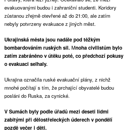
evakuovanými budou i zahraniční studenti. Koridory
zůstanou zřejmě otevřené až do 21:00, ale zatím
nebyly potvrzeny evakuace z jiných měst.
Ukrajinská města jsou nadále pod těžkým
M
bombardováním ruských sil.
noha civilistům bylo
zatím zabráněno v útěku poté, co předchozí pokusy
o evakuaci selhaly.
Ukrajina označila ruské evakuační plány, z nichž
mnohé počítají s tím, že prchající obyvatelé budou
posláni do Ruska, za cynické.
V Sumách byly podle úřadů mezi deseti lidmi
zabitými při dělostřeleckých úderech v pondělí
pozdě večer i děti.