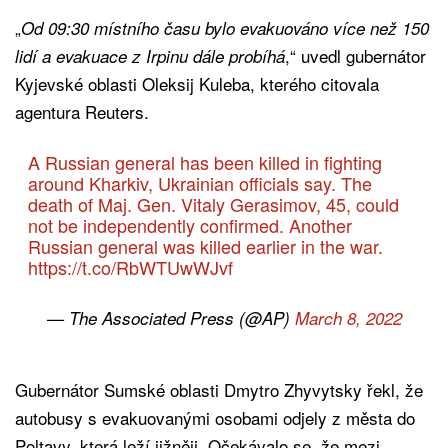
„
Od 09:30 místního času bylo evakuováno více než 150
,“ uvedl gubernátor
lidí a evakuace z Irpinu dále probíhá
Kyjevské oblasti Oleksij Kuleba, kterého citovala
agentura Reuters.
A Russian general has been killed in fighting
around Kharkiv, Ukrainian officials say. The
death of Maj. Gen. Vitaly Gerasimov, 45, could
not be independently confirmed. Another
Russian general was killed earlier in the war.
https://t.co/RbWTUwWJvf
— The Associated Press (@AP)
March 8, 2022
Gubernátor Sumské oblasti Dmytro Zhyvytsky řekl, že
autobusy s evakuovanými osobami odjely z města do
Poltavy, která leží jižněji. Očekávalo se, že mezi