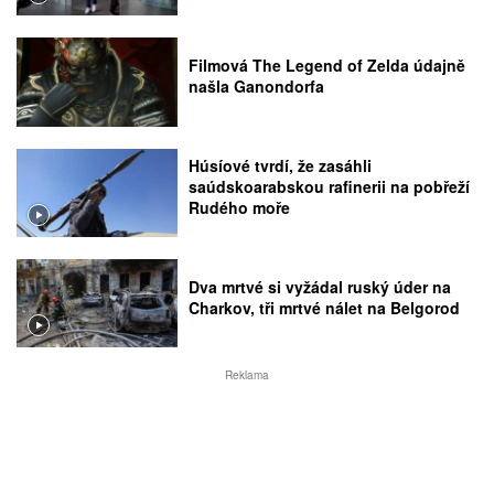
Filmová The Legend of Zelda údajně
našla Ganondorfa
Húsíové tvrdí, že zasáhli
saúdskoarabskou rafinerii na pobřeží
Rudého moře
Dva mrtvé si vyžádal ruský úder na
Charkov, tři mrtvé nálet na Belgorod
Reklama