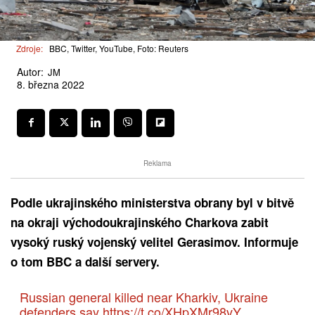
Zdroje:
BBC, Twitter, YouTube, Foto: Reuters
Autor:
JM
8. března 2022
Reklama
Podle ukrajinského ministerstva obrany byl v bitvě
na okraji východoukrajinského Charkova zabit
vysoký ruský vojenský velitel Gerasimov. Informuje
o tom BBC a další servery.
Russian general killed near Kharkiv, Ukraine
defenders say
https://t.co/XHpXMr98vY