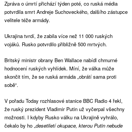
Zpráva o úmrtí přichází týden poté, co ruská média
potvrdila smrt Andreje Suchoveckého, dalšího zástupce
velitele téže armády.
Ukrajina tvrdí, že zabila více než 11 000 ruských
vojáků. Rusko potvrdilo přibližně 500 mrtvých.
Britský ministr obrany Ben Wallace nabídl chmurné
hodnocení ruských vyhlídek. Míní, že válka může
skončit tím, že se ruská armáda „obrátí sama proti
sobě“.
V pořadu Today rozhlasové stanice BBC Radio 4 řekl,
že ruský prezident Vladimir Putin už vyčerpal všechny
možnosti. I kdyby Rusko válku na Ukrajině vyhrálo,
čekalo by ho „
desetiletí okupace, kterou Putin nebude