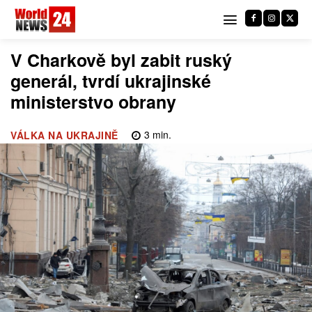
V Charkově byl zabit ruský
generál, tvrdí ukrajinské
ministerstvo obrany
3
min.
VÁLKA NA UKRAJINĚ