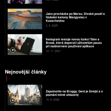
Jako procházka po Marsu. Divoká poušť a
hluboké kaňony Mangystau v
Kazachstánu
2. 9. 2025
Instagram testuje novou funkci Take a
Break, která doporučí uživatelům pauzu
při nadměrném používání aplikace
12. 11. 2021
Nejnovější články
Zapomeňte na Bruggy. Gent je živější a o
poznání méně uhlazený
10. 8. 2026