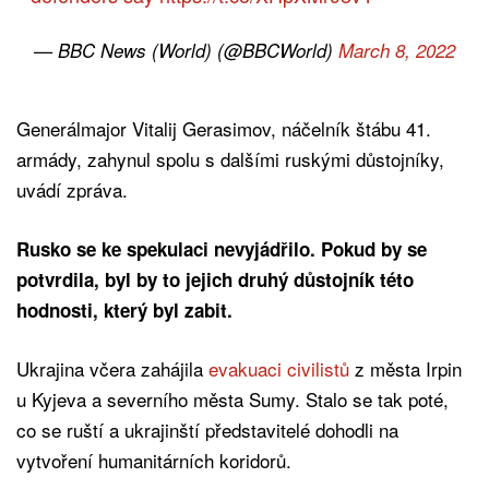
— BBC News (World) (@BBCWorld)
March 8, 2022
Generálmajor Vitalij Gerasimov, náčelník štábu 41.
armády, zahynul spolu s dalšími ruskými důstojníky,
uvádí zpráva.
Rusko se ke spekulaci nevyjádřilo. Pokud by se
potvrdila, byl by to jejich druhý důstojník této
hodnosti, který byl zabit.
Ukrajina včera zahájila
evakuaci civilistů
z města Irpin
u Kyjeva a severního města Sumy. Stalo se tak poté,
co se ruští a ukrajinští představitelé dohodli na
vytvoření humanitárních koridorů.