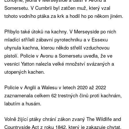
Somersetu. V Cumbrii byl zatčen muž, který vzal
tohoto vodního ptáka za krk a hodil ho po někom jiném.
Přibylo také útoků na kachny. V Merseyside po nich
mladíci stříleli zábavní pyrotechniku a v Essexu
uhynula kachna, kterou někdo střelil vzduchovou
pistolí. Policie v Avonu a Somersetu uvedla, že ve
vesnici Yatton nalezla velké množství svázaných a
utopených kachen.
Policie v Anglii a Walesu v letech 2020 až 2022
zaznamenala celkem 62 trestných činů proti kachnám,
labutím a husám.
Volně žijící ptáky chrání zákon zvaný The Wildlife and
Countryside Act z roku 1842, který je zakazuje chytat,