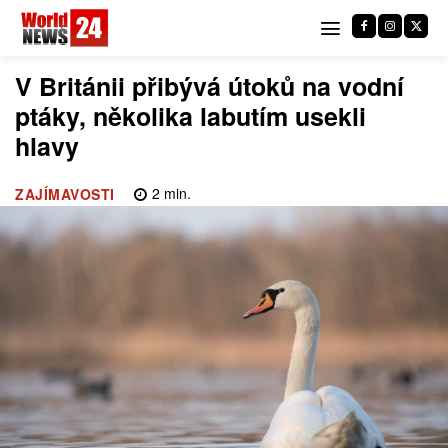
V Británii přibývá útoků na vodní
ptáky, několika labutím usekli
hlavy
2
min.
ZAJÍMAVOSTI