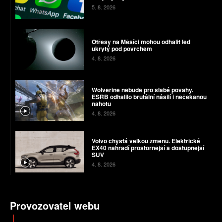
5. 8. 2026
Otřesy na Měsíci mohou odhalit led
ukrytý pod povrchem
4. 8. 2026
Wolverine nebude pro slabé povahy.
ESRB odhalilo brutální násilí i nečekanou
nahotu
4. 8. 2026
Volvo chystá velkou změnu. Elektrické
EX40 nahradí prostornější a dostupnější
SUV
4. 8. 2026
Provozovatel webu