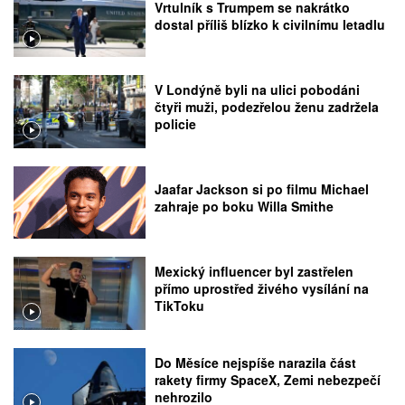
Vrtulník s Trumpem se nakrátko
dostal příliš blízko k civilnímu letadlu
V Londýně byli na ulici pobodáni
čtyři muži, podezřelou ženu zadržela
policie
Jaafar Jackson si po filmu Michael
zahraje po boku Willa Smithe
Mexický influencer byl zastřelen
přímo uprostřed živého vysílání na
TikToku
Do Měsíce nejspíše narazila část
rakety firmy SpaceX, Zemi nebezpečí
nehrozilo