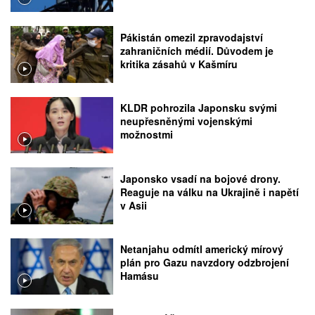
Pákistán omezil zpravodajství
zahraničních médií. Důvodem je
kritika zásahů v Kašmíru
KLDR pohrozila Japonsku svými
neupřesněnými vojenskými
možnostmi
Japonsko vsadí na bojové drony.
Reaguje na válku na Ukrajině i napětí
v Asii
Netanjahu odmítl americký mírový
plán pro Gazu navzdory odzbrojení
Hamásu