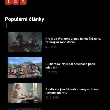
Populární články
Hráči ve Warzone 2 jsou banováni za to,
že hrají až moc dobře
5. 1. 2023
Bulharsko: Nejlepší destinace podle
místních
1. 7. 2022
Studie spojuje tři malé změny s nižším
rizikem infarktu
30. 3. 2026