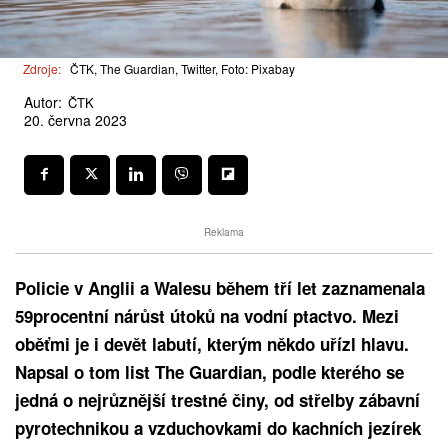
Zdroje:
ČTK, The Guardian, Twitter, Foto: Pixabay
Autor:
ČTK
20. června 2023
Reklama
Policie v Anglii a Walesu během tří let zaznamenala
59procentní nárůst útoků na vodní ptactvo. Mezi
oběťmi je i devět labutí, kterým někdo uřízl hlavu.
Napsal o tom list The Guardian, podle kterého se
jedná o nejrůznější trestné činy, od střelby zábavní
pyrotechnikou a vzduchovkami do kachních jezírek