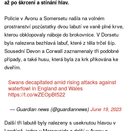
až po škrcení a stínání hlav.
Policie v Avonu a Somersetu našla na volném
prostranství pozůstatky dvou labutí ve vaně plné krve,
kterou obklopovaly náboje do brokovnice. V Dorsetu
byla nalezena bezhlavá labuť, které z těla trčel šíp.
Sousední Devon a Corwall zaznamenaly tři podobné
případy, a také husu, která byla za krk přikována ke
dveřím.
Swans decapitated amid rising attacks against
waterfowl in England and Wales
https://t.co/wZEOpBt522
— Guardian news (@guardiannews)
June 19, 2023
Další tři labutě byly nalezeny s useknutou hlavou v
Londýně, jedna v Merseyside a další v Avonu a