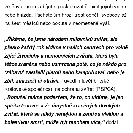
zraňovat nebo zabíjet a poškozovat či ničit jejich vejce
nebo hnízda. Pachatelům hrozí trest odnětí svobody až
na šest měsíců nebo pokuta v neomezené výši.
„Říkáme, že jsme národem milovníků zvířat, ale
přesto každý rok vidíme v našich centrech pro volně
žijící živočichy a nemocnicích zvířata, která byla
těžce zraněna nebo usmrcena poté, co je někdo pro
‘zábavu’ zastřelil pistolí nebo katapultoval, nebo je
uvedl mluvčí britské
zbil, zmrzačil či otrávil,“
Královské společnosti na ochranu zvířat (RSPCA).
„Bohužel máme podezření, že to, co vidíme, je jen
špička ledovce a že úmyslně zraněných divokých
zvířat, která se nikdy nenajdou a zemřou vleklou a
dodal.
bolestivou smrtí, může být mnohem více,“