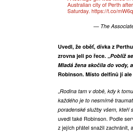
Australian city of Perth afte
Saturday.
https://t.co/mW
— The Associat
Uvedl, že oběť, dívka z Perth
zrovna jeli po řece. „
Poblíž s
Mladá žena skočila do vody, ab
Robinson. Místo delfínů jí ale
„
Rodina tam v době, kdy k tomu 
každého je to nesmírně traumat
poradenské služby všem, kteří s
uvedl také Robinson. Podle se
z jejích přátel snažil zachránit,