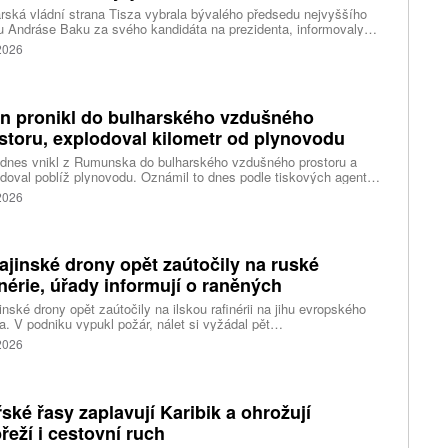
ská vládní strana Tisza vybrala bývalého předsedu nejvyššího
 Andráse Baku za svého kandidáta na prezidenta, informovaly
vé agentury. Očekává se, že András Baka bude v úterý zvolen v
 2026
mentu novou hlavou státu.
n pronikl do bulharského vzdušného
storu, explodoval kilometr od plynovodu
 dnes vnikl z Rumunska do bulharského vzdušného prostoru a
doval poblíž plynovodu. Oznámil to dnes podle tiskových agentur
rský premiér Rumen Radev. Dron podle něj nesl velké množství
 2026
nin, píše agentura DPA.
ajinské drony opět zaútočily na ruské
inérie, úřady informují o raněných
inské drony opět zaútočily na ilskou rafinérii na jihu evropského
. V podniku vypukl požár, nálet si vyžádal pět
ých, informoval krizový štáb Krasnodarského kraje. Další dva lidi
 2026
l dron v Zadonsku na Donu, oznámil gubernátor Lipecké oblasti
Artamonov. Ruské úřady informovaly o zničení stovek
inských dronů během uplynulé noci. Ukrajinské drony podle Kyjeva
ly rafinérie v Ilsku a v Syzrani.
ské řasy zaplavují Karibik a ohrožují
řeží i cestovní ruch