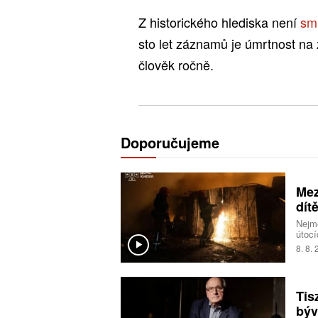
Z historického hlediska není
sm
sto let záznamů je úmrtnost na 
člověk ročně.
Doporučujeme
Mez
dít
Nejmé
útocí
ukraj
8. 8.
Tis
býv