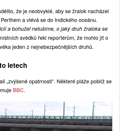
dělilo, že je neobvyklé, aby se žralok nacházel
á Perthem a vlévá se do Indického oceánu.
licií a bohužel netušíme, o jaký druh žraloka se
místních svědků řekl reportérům, že mohlo jít o
lověka jeden z nejnebezpečnějších druhů.
to letech
bali „zvýšené opatrnosti“. Některé pláže poblíž se
ormuje
BBC
.