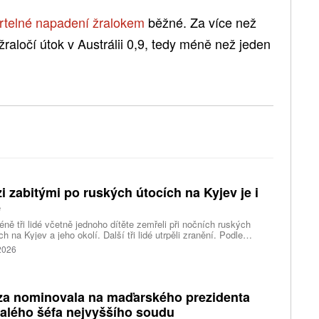
rtelné napadení žralokem
běžné. Za více než
žraločí útok v Austrálii 0,9, tedy méně než jeden
i zabitými po ruských útocích na Kyjev je i
ě
ně tři lidé včetně jednoho dítěte zemřeli při nočních ruských
ch na Kyjev a jeho okolí. Další tři lidé utrpěli zranění. Podle
inských úřadů Rusové použili mimo jiné balistické rakety.
 2026
za nominovala na maďarského prezidenta
alého šéfa nejvyššího soudu