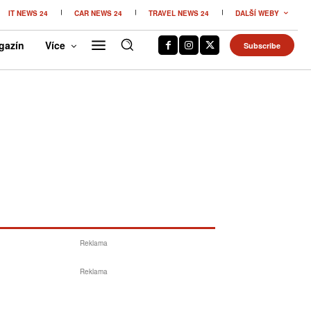
IT NEWS 24
CAR NEWS 24
TRAVEL NEWS 24
DALŠÍ WEBY
gazín
Více
Subscribe
Reklama
Reklama