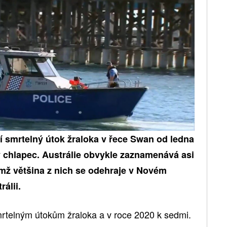
í smrtelný útok žraloka v řece Swan od ledna
etý chlapec. Austrálie obvykle zaznamenává asi
emž většina z nich se odehraje v Novém
álii.
rtelným útokům žraloka a v roce 2020 k sedmi.