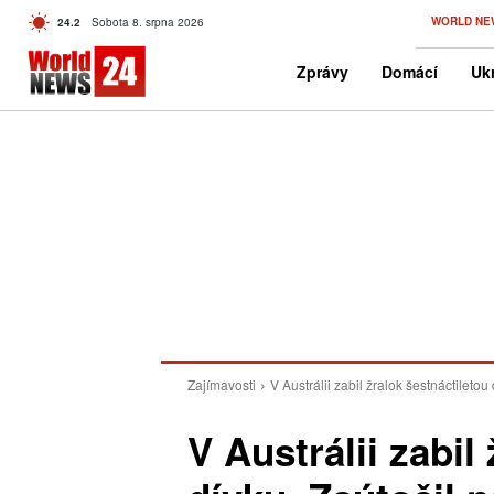
C
WORLD NE
24.2
Sobota 8. srpna 2026
Czech
Zprávy
Domácí
Ukr
Zajímavosti
V Austrálii zabil žralok šestnáctiletou 
V Austrálii zabil