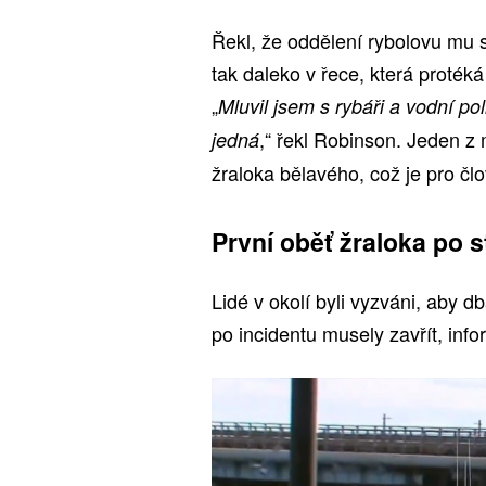
Řekl, že oddělení rybolovu mu s
tak daleko v řece, která proték
„
Mluvil jsem s rybáři a vodní po
,“ řekl Robinson. Jeden z 
jedná
žraloka bělavého, což je pro č
První oběť žraloka po s
Lidé v okolí byli vyzváni, aby d
po incidentu musely zavřít, inf