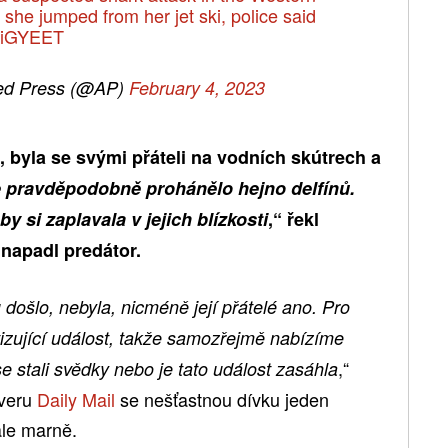
r she jumped from her jet ski, police said
6qiGYEET
ed Press (@AP)
February 4, 2023
u, byla se svými přáteli na vodních skútrech a
e pravděpodobně prohánělo hejno delfínů.
y si zaplavala v jejich blízkosti
,“ řekl
 napadl predátor.
došlo, nebyla, nicméně její přátelé ano. Pro
izující událost, takže samozřejmě nabízíme
,“
e stali svědky nebo je tato událost zasáhla
rveru
Daily Mail
se nešťastnou dívku jeden
 ale marně.