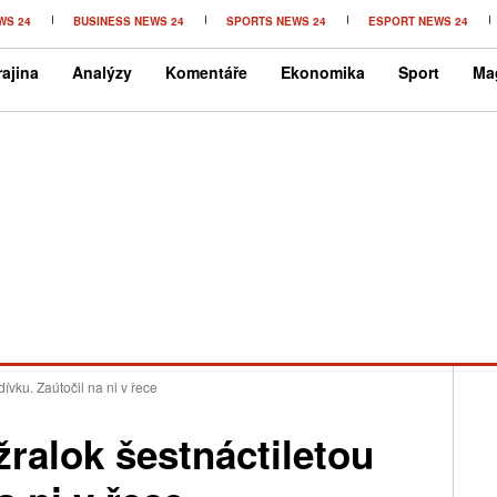
WS 24
BUSINESS NEWS 24
SPORTS NEWS 24
ESPORT NEWS 24
ajina
Analýzy
Komentáře
Ekonomika
Sport
Ma
dívku. Zaútočil na ni v řece
 žralok šestnáctiletou