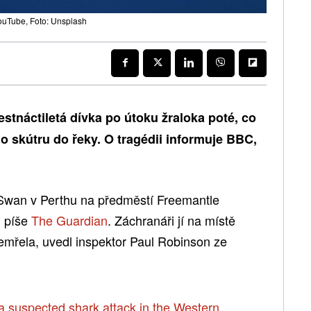
YouTube, Foto: Unsplash
estnáctiletá dívka po útoku žraloka poté, co
ho skútru do řeky. O tragédii informuje BBC,
y Swan v Perthu na předměstí Freemantle
, píše
The Guardian
. Záchranáři jí na místě
zemřela, uvedl inspektor Paul Robinson ze
 a suspected shark attack in the Western