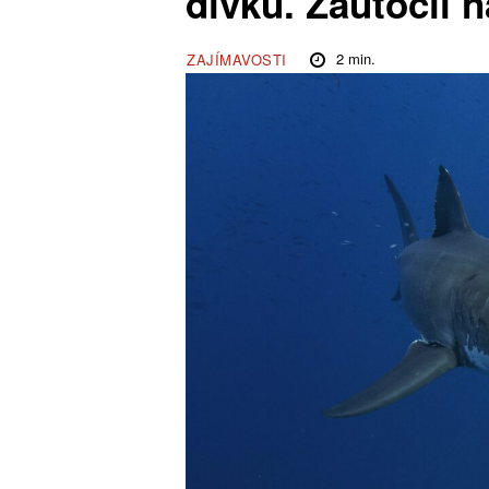
dívku. Zaútočil n
2
min.
ZAJÍMAVOSTI