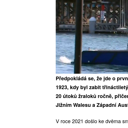
Předpokládá se, že jde o prvn
1923, kdy byl zabit třináctil
20 útoků žraloků ročně, přič
Jižním Walesu a Západní Austr
V roce 2021 došlo ke dvěma sm