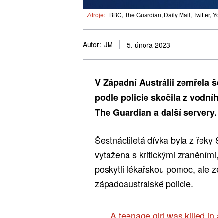
Zdroje:
BBC, The Guardian, Daily Mail, Twitter, 
Autor:
JM
5. února 2023
V Západní Austrálii zemřela š
podle policie skočila z vodní
The Guardian a další servery.
Šestnáctiletá dívka byla z řek
vytažena s kritickými zraněními
poskytli lékařskou pomoc, ale 
západoaustralské policie.
A teenage girl was killed in