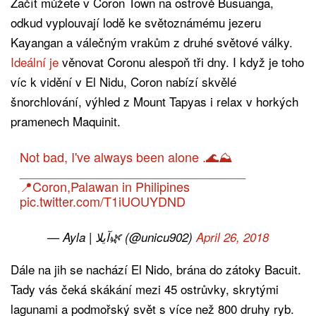
Začít můžete v Coron Town na ostrově Busuanga,
odkud vyplouvají lodě ke světoznámému jezeru
Kayangan a válečným vrakům z druhé světové války.
Ideální je
věnovat Coronu alespoň tři dny. I když je toho
víc k vidění v El Nidu, Coron nabízí skvělé
šnorchlování, výhled z Mount Tapyas i relax v horkých
pramenech Maquinit.
Not bad, I've always been alone .🌊⛰
________________________________
📍Coron,Palawan in Philipines
pic.twitter.com/T1iUOUYDND
— Ayla | آيلا🌿 (@unicu902)
April 26, 2018
Dále na jih se nachází El Nido, brána do zátoky Bacuit.
Tady vás čeká skákání mezi 45 ostrůvky, skrytými
lagunami a podmořský svět s více než 800 druhy ryb.