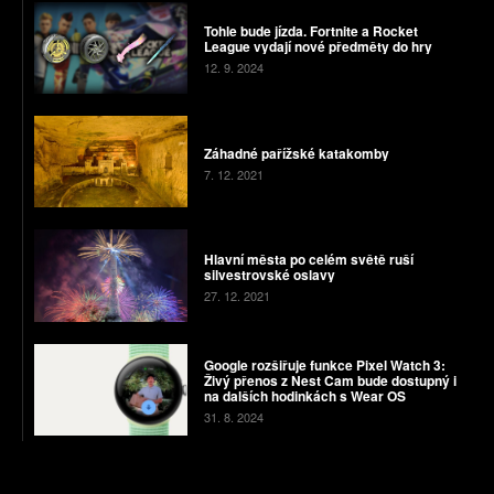
Tohle bude jízda. Fortnite a Rocket
League vydají nové předměty do hry
12. 9. 2024
Záhadné pařížské katakomby
7. 12. 2021
Hlavní města po celém světě ruší
silvestrovské oslavy
27. 12. 2021
Google rozšiřuje funkce Pixel Watch 3:
Živý přenos z Nest Cam bude dostupný i
na dalších hodinkách s Wear OS
31. 8. 2024