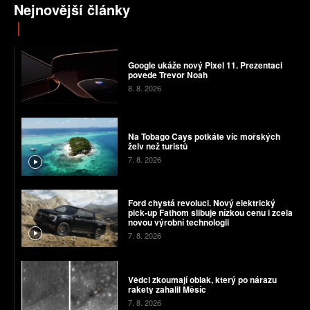
Nejnovější články
Google ukáže nový Pixel 11. Prezentaci
povede Trevor Noah
8. 8. 2026
Na Tobago Cays potkáte víc mořských
želv než turistů
7. 8. 2026
Ford chystá revoluci. Nový elektrický
pick-up Fathom slibuje nízkou cenu i zcela
novou výrobní technologii
7. 8. 2026
Vědci zkoumají oblak, který po nárazu
rakety zahalil Měsíc
7. 8. 2026