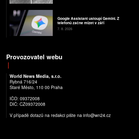
Google Assistant ustoupí Gemini. Z
telefonů začne mizet v září
7. 8. 2026
Provozovatel webu
World News Media, s.r.o.
Rybná 716/24
Staré Město, 110 00 Praha
IČO: 09372008
DIČ: CZ09372008
V případě dotazů na redakci pište na info@wn24.cz