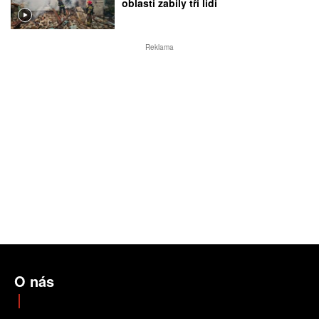
oblasti zabily tři lidi
Reklama
O nás