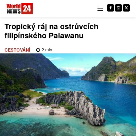
Tropický ráj na ostrůvcích
filipínského Palawanu
2
min.
CESTOVÁNÍ