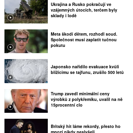
Ukrajina a Rusko pokračují ve
vzájemných útocích, terčem byly
sklady i lodě
Meta škodí dětem, rozhodl soud.
Společnost musí zaplatit tučnou
pokutu
Japonsko nařídilo evakuace kvůli
blížícímu se tajfunu, zrušilo 500 letů
Trump zavedl minimální ceny
výrobků z polykřemíku, uvalil na ně
15procentní clo
Britský hit láme rekordy, přesto ho
mnozí nikdy neslyšeli