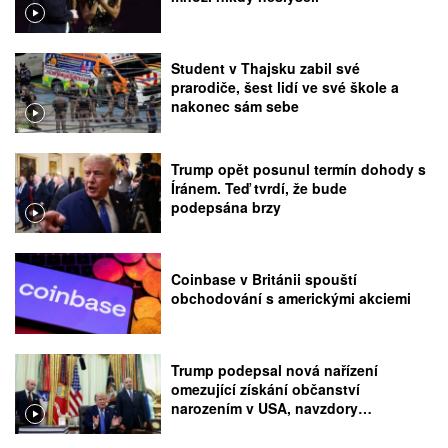
Student v Thajsku zabil své
prarodiče, šest lidí ve své škole a
nakonec sám sebe
Trump opět posunul termín dohody s
Íránem. Teď tvrdí, že bude
podepsána brzy
Coinbase v Británii spouští
obchodování s americkými akciemi
Trump podepsal nová nařízení
omezující získání občanství
narozením v USA, navzdory
rozhodnutí Nejvyššího soudu