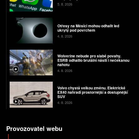
5. 8. 2026
Otřesy na Měsíci mohou odhalit led
ukrytý pod povrchem
4. 8. 2026
Wolverine nebude pro slabé povahy.
ESRB odhalilo brutální násilí i nečekanou
nahotu
4. 8. 2026
Volvo chystá velkou změnu. Elektrické
EX40 nahradí prostornější a dostupnější
SUV
4. 8. 2026
Provozovatel webu