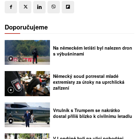
Doporučujeme
Na německém letišti byl nalezen dron
s výbušninami
Německý soud potrestal mladé
extremisty za útoky na uprchlická
zařízení
Vrtulník s Trumpem se nakrátko
dostal příliš blízko k civilnímu letadlu
V Londýně byli na ulici pobodáni