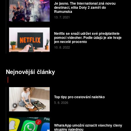
Je jasno. The International zná novou
destinaci, elita Doty 2 zamíří do
Rumunska
13. 7. 2021
Netflix se snaží udržet své předplatitele
pomocí videoher. Podle údajů je ale hraje
jen necelé procento
10. 8. 2022
Nejnovější články
Top tipy pro cestování nalehko
5. 8. 2026
WhatsApp umožní označit všechny členy
skupiny najednou