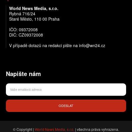
World News Media, s.r.o.
Rybná 716/24
Staré Město, 110 00 Praha
IČO: 09372008
DIČ: CZ09372008
V případě dotazů na redakci pište na info@wn24.cz
Napište nám
ODESLAT
© Copyright |
World News Media, s.r.o.
| všechna práva vyhrazena.