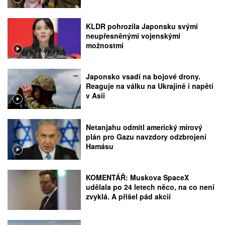
KLDR pohrozila Japonsku svými
neupřesněnými vojenskými
možnostmi
Japonsko vsadí na bojové drony.
Reaguje na válku na Ukrajině i napětí
v Asii
Netanjahu odmítl americký mírový
plán pro Gazu navzdory odzbrojení
Hamásu
KOMENTÁŘ: Muskova SpaceX
udělala po 24 letech něco, na co není
zvyklá. A přišel pád akcií