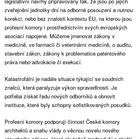
legislativní návrhy připravovány tak, že jsou po jejich
zveřejnění jednotky dní na odborné posouzení a nutnou
korekci, nebo bez znalosti kontextu EU, na kterou jsou
profesní komory i prostřednictvím svých evropských
asociací napojené. Můžeme jmenovat zákony v
medicíně, ve farmacii či veterinární medicíně, o auditu,
stavební zákon, zákony k problematice patentového
práva nebo advokacie či exekucí.
Katastrofální je nadále situace týkající se soudních
znalců, která paralyzuje výkon spravedlnosti. Je
potřeba získat řadu nových odborníků a obnovit
instituce, které byly schopny sofistikovaných posudků.
Profesní komory podporují činnost České komory
architektů a snahu vlády o věcnou novelu nového
stavebního zákona, která skutečně zjednoduší a zkrátí