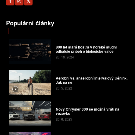
Populární články
800 let stará kostra v norské studni
odhaluje příběh o biologické válce
26. 10. 2024
Aerobní vs. anaerobní intervalový trénink.
Jak na ně
25. 5. 2022
Nový Chrysler 300 se možná vrátí na
vozovku
20. 6. 2025