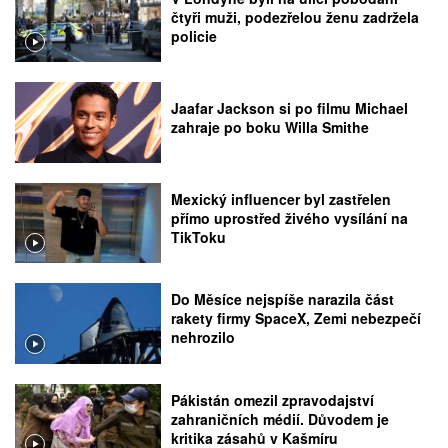
čtyři muži, podezřelou ženu zadržela
policie
Jaafar Jackson si po filmu Michael
zahraje po boku Willa Smithe
Mexický influencer byl zastřelen
přímo uprostřed živého vysílání na
TikToku
Do Měsíce nejspíše narazila část
rakety firmy SpaceX, Zemi nebezpečí
nehrozilo
Pákistán omezil zpravodajství
zahraničních médií. Důvodem je
kritika zásahů v Kašmíru