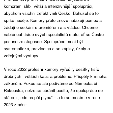
komorami slíbil větší a intenzivnější spolupráci,
abychom všichni zefektivnili Česko. Bohužel se to
spíše neděje. Komory proto znovu nabízejí pomoc a
žádají o setkání s premiérem a s vládou. Chceme
nabídnout tisíce svých specialistů státu, ať se Česko
posune ze stagnace. Spolupráce musí být
systematická, pravidelná a se zápisy, úkoly a
veřejnými výstupy.
V roce 2022 profesní komory vyřešily desítky tisíc
drobných i větších kauz a problémů. Přispěly k mnoha
zákonům. Pokud se ale podíváme do Německa či
Rakouska, nelze se ubránit pocitu, že spolupráce se
státem „jede na půl plynu“ – a to se musíme v roce
2023 změnit.