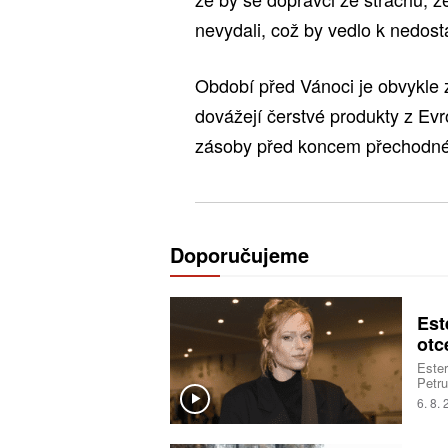
nevydali, což by vedlo k nedost
Období před Vánoci je obvykle z
dovážejí čerstvé produkty z Evr
zásoby před koncem přechodnéh
Doporučujeme
Est
otc
Ester
Petru
sestr
6. 8.
vřelo