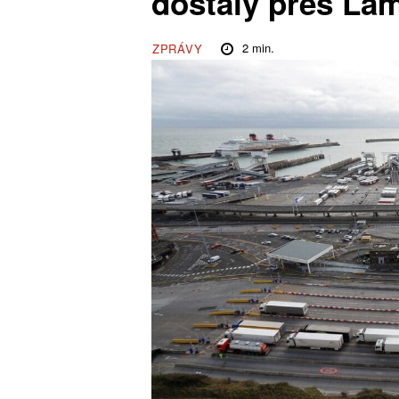
dostaly přes La
2
min.
ZPRÁVY