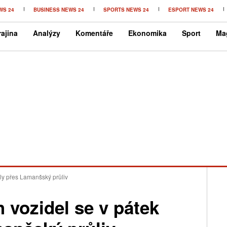
WS 24
BUSINESS NEWS 24
SPORTS NEWS 24
ESPORT NEWS 24
ajina
Analýzy
Komentáře
Ekonomika
Sport
Ma
aly přes Lamanšský průliv
h vozidel se v pátek