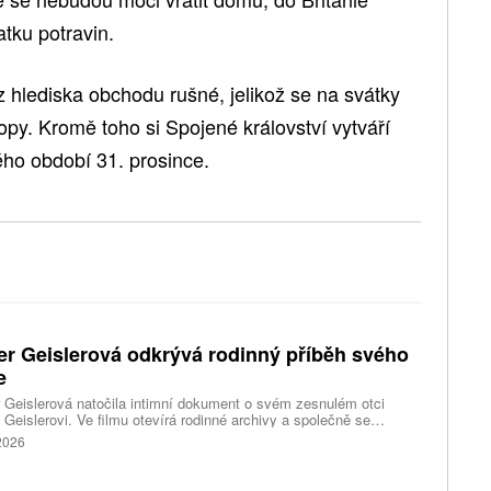
atku potravin.
 hlediska obchodu rušné, jelikož se na svátky
opy. Kromě toho si Spojené království vytváří
o období 31. prosince.
er Geislerová odkrývá rodinný příběh svého
e
 Geislerová natočila intimní dokument o svém zesnulém otci
 Geislerovi. Ve filmu otevírá rodinné archivy a společně se
ou Aňou skládá portrét talentovaného muže, který měl v sobě
 2026
st i temnější stránku.