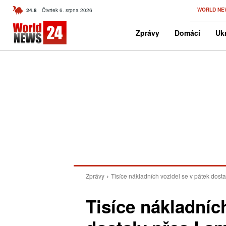
C
WORLD NE
24.8
Čtvrtek 6. srpna 2026
Czech
Zprávy
Domácí
Ukr
Zprávy
Tisíce nákladních vozidel se v pátek dost
Tisíce nákladníc