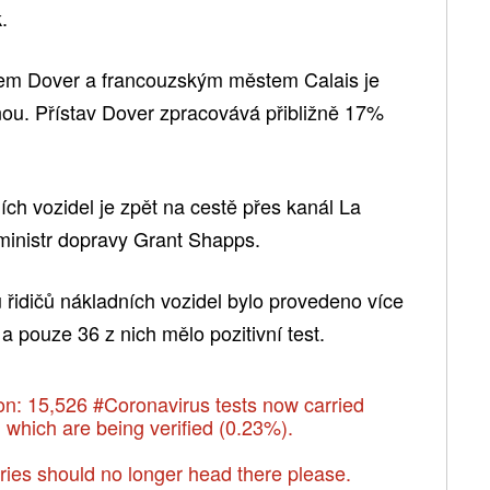
.
vem Dover a francouzským městem Calais je
ou. Přístav Dover zpracovává přibližně 17%
ch vozidel je zpět na cestě přes kanál La
 ministr dopravy Grant Shapps.
u řidičů nákladních vozidel bylo provedeno více
a pouze 36 z nich mělo pozitivní test.
ion: 15,526
#Coronavirus
tests now carried
s, which are being verified (0.23%).
ies should no longer head there please.