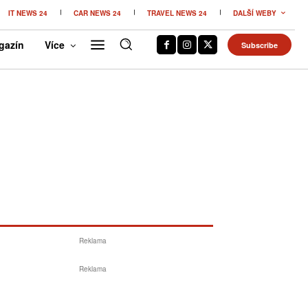
IT NEWS 24
CAR NEWS 24
TRAVEL NEWS 24
DALŠÍ WEBY
gazín
Více
Subscribe
Reklama
Reklama