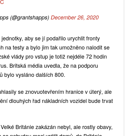
2C
apps (@grantshapps)
December 26, 2020
 jednotky, aby se jí podařilo urychlit fronty
h na testy a bylo jim tak umožněno nalodit se
ské vlády pro vstup je totiž nejdéle 72 hodin
irus. Britská média uvedla, že na podporu
 bylo vysláno dalších 800.
hlasily se znovuotevřením hranice v úterý, ale
nění dlouhých řad nákladních vozidel bude trvat
Velké Británie zakázán nebyl, ale rostly obavy,
e se nebudou moci vrátit domů, do Británie