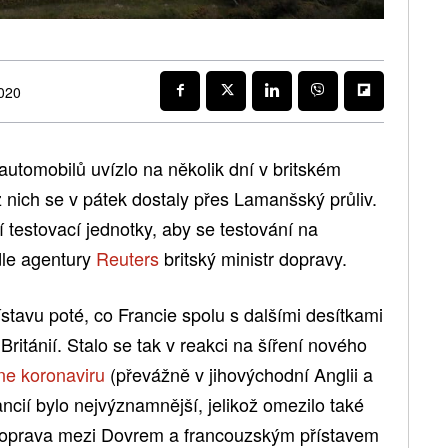
2020
utomobilů uvízlo na několik dní v britském
 nich se v pátek dostaly přes Lamanšský průliv.
ší testovací jednotky, aby se testování na
 dle agentury
Reuters
britský ministr dopravy.
ístavu poté, co Francie spolu s dalšími desítkami
ritánií. Stalo se tak v reakci na šíření nového
ne koronaviru
(převážně v jihovýchodní Anglii a
ncií bylo nejvýznamnější, jelikož omezilo také
Doprava mezi Dovrem a francouzským přístavem