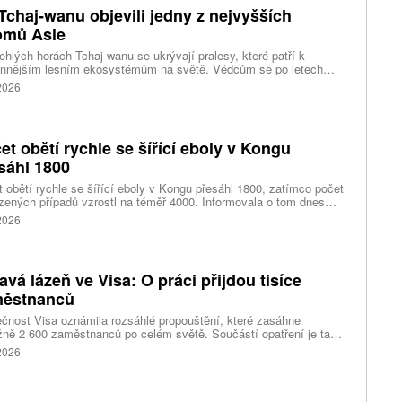
Tchaj-wanu objevili jedny z nejvyšších
omů Asie
ehlých horách Tchaj-wanu se ukrývají pralesy, které patří k
ennějším lesním ekosystémům na světě. Vědcům se po letech
ného pátrání podařilo objevit jedli tchajwanskou vysokou 84,1
 2026
, která je dnes považována za nejvyšší známý strom ve
dní Asii. Výzkum zároveň odhalil rozsáhlé porosty obřích stromů
ořádnou schopností ukládat uhlík.
et obětí rychle se šířící eboly v Kongu
sáhl 1800
 obětí rychle se šířící eboly v Kongu přesáhl 1800, zatímco počet
zených případů vzrostl na téměř 4000. Informovala o tom dnes
tura Reuters s odkazem na konžské úřady.
 2026
avá lázeň ve Visa: O práci přijdou tisíce
ěstnanců
čnost Visa oznámila rozsáhlé propouštění, které zasáhne
ižně 2 600 zaměstnanců po celém světě. Součástí opatření je také
ní 320 pracovních míst v kalifornském Foster City, kde firma
 2026
ozuje významné technologické centrum. Vyplývá to z dokumentů
ožených úřadům státu Kalifornie.