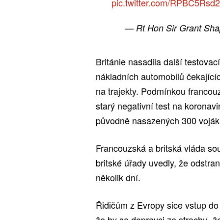
pic.twitter.com/RPBC5Rsd
— Rt Hon Sir Grant Sh
Británie nasadila další testovací
nákladních automobilů čekajícíc
na trajekty. Podmínkou francouz
starý negativní test na koronav
původně nasazených 300 vojáků
Francouzská a britská vláda sou
britské úřady uvedly, že odstra
několik dní.
Řidičům z Evropy sice vstup do 
že by se dopravci ze strachu, ž