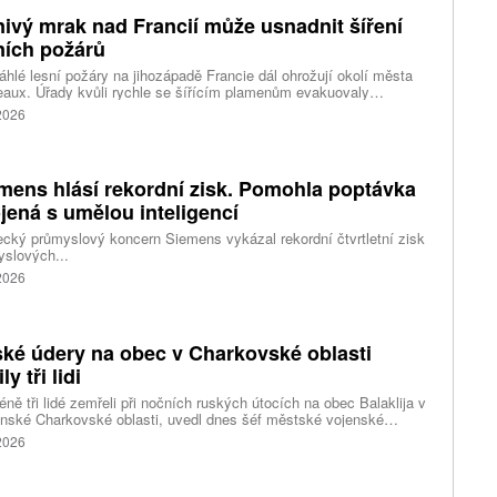
ivý mrak nad Francií může usnadnit šíření
ních požárů
hlé lesní požáry na jihozápadě Francie dál ohrožují okolí města
aux. Úřady kvůli rychle se šířícím plamenům evakuovaly
itisíce lidí a nevylučují ani další rozšiřování bezpečnostních
 2026
ení. Hasiči zároveň čelí neobvyklému jevu, který podle nich
ci výrazně komplikuje. Nad požáry se totiž vytvořily takzvané
umulonimby, tedy oblaka vznikající přímo působením intenzivního
.
mens hlásí rekordní zisk. Pomohla poptávka
jená s umělou inteligencí
ký průmyslový koncern Siemens vykázal rekordní čtvrtletní zisk
slových...
 2026
ké údery na obec v Charkovské oblasti
ly tři lidi
ně tři lidé zemřeli při nočních ruských útocích na obec Balaklija v
inské Charkovské oblasti, uvedl dnes šéf městské vojenské
y Vitalij Karabanov. Ukrajinské letectvo ráno oznámilo, že Rusko
 2026
i útočilo na Ukrajinu čtyřmi střelami a 101 bezpilotními letouny,
mž obrana zneškodnila 66 dronů. Informuje také o zásazích 18
 neupřesněných míst 29 ruskými drony a jednou střelou.