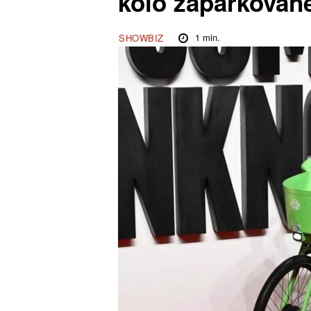
kolo zaparkovan
1
min.
SHOWBIZ