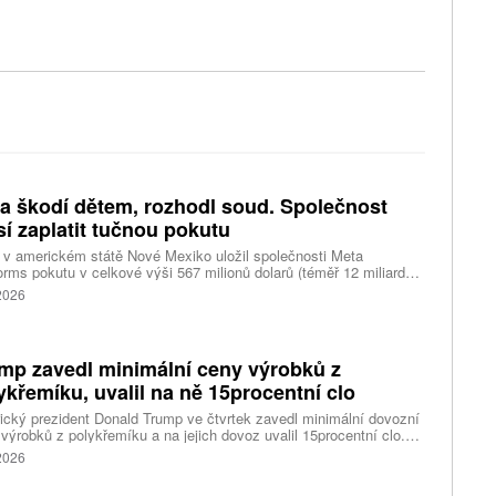
a škodí dětem, rozhodl soud. Společnost
í zaplatit tučnou pokutu
v americkém státě Nové Mexiko uložil společnosti Meta
orms pokutu v celkové výši 567 milionů dolarů (téměř 12 miliard
) za újmu, kterou její platformy Facebook a Instagram působí
 2026
ým lidem. Firma musí změnit způsob ověřování věku.
mp zavedl minimální ceny výrobků z
ykřemíku, uvalil na ně 15procentní clo
cký prezident Donald Trump ve čtvrtek zavedl minimální dovozní
výrobků z polykřemíku a na jejich dovoz uvalil 15procentní clo.
řemík se používá při výrobě polovodičů a je hlavní složkou
 2026
oltaických panelů, jeho největším světovým producentem je Čína.
 chce opatřeními podpořit domácí dodavatelské řetězce pro