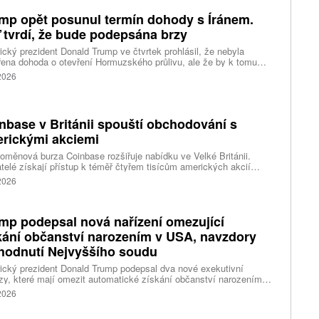
mp opět posunul termín dohody s Íránem.
 tvrdí, že bude podepsána brzy
cký prezident Donald Trump ve čtvrtek prohlásil, že nebyla
ena dohoda o otevření Hormuzského průlivu, ale že by k tomu
 dojít brzy. Írán je mezitím nadosah dohody o tranzitu v úžině
 2026
ánem, která může pro Trumpa představovat problém.
nbase v Británii spouští obchodování s
rickými akciemi
oměnová burza Coinbase rozšiřuje nabídku ve Velké Británii.
telé získají přístup k téměř čtyřem tisícům amerických akcií
 v aplikaci, ve které spravují kryptoměny a běžné peníze.
 2026
mp podepsal nová nařízení omezující
kání občanství narozením v USA, navzdory
hodnutí Nejvyššího soudu
cký prezident Donald Trump podepsal dva nové exekutivní
zy, které mají omezit automatické získání občanství narozením
emí Spojených států. Přichází s nimi jen několik týdnů poté, co
 2026
šší soud odmítl jeho předchozí pokus.