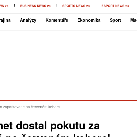
WS 24
BUSINESS NEWS 24
SPORTS NEWS 24
ESPORT NEWS 24
ajina
Analýzy
Komentáře
Ekonomika
Sport
Ma
lo zaparkované na červeném koberci
et dostal pokutu za