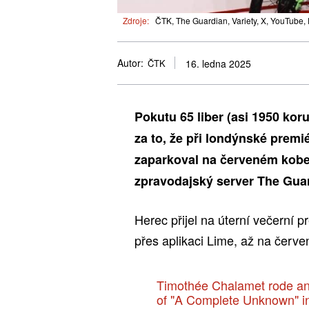
Zdroje:
ČTK, The Guardian, Variety, X, YouTube, 
Autor:
ČTK
16. ledna 2025
Pokutu 65 liber (asi 1950 ko
za to, že při londýnské prem
zaparkoval na červeném kober
zpravodajský server The Gua
Herec přijel na úterní večerní 
přes aplikaci Lime, až na červe
Timothée Chalamet rode an 
of "A Complete Unknown" in 