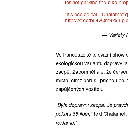
for not parking the bike prop
"It's ecological," Chalamet
https://t.co/bu4vQm9xxn
pi
— Variety 
Ve francouzské televizní show Q
ekologickou variantu dopravy, 
zácpě. Zapomněl ale, že červen
místo, čímž porušil přísnou poli
zapůjčených vozítek.
„Byla dopravní zácpa. Je pravd
řekl Chalamet
pokutu 65 liber,“
reklamu.“