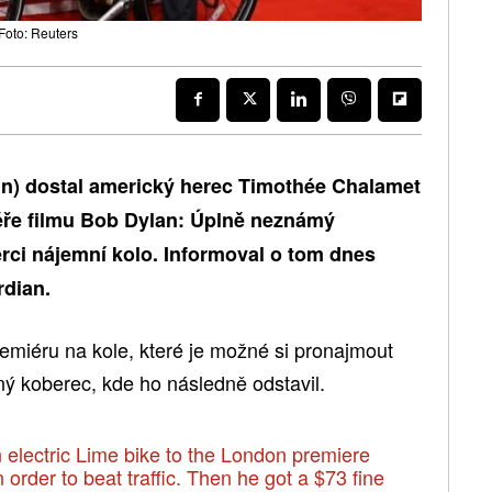
Foto: Reuters
run) dostal americký herec Timothée Chalamet
iéře filmu Bob Dylan: Úplně neznámý
ci nájemní kolo. Informoval o tom dnes
rdian.
premiéru na kole, které je možné si pronajmout
ný koberec, kde ho následně odstavil.
electric Lime bike to the London premiere
order to beat traffic. Then he got a $73 fine