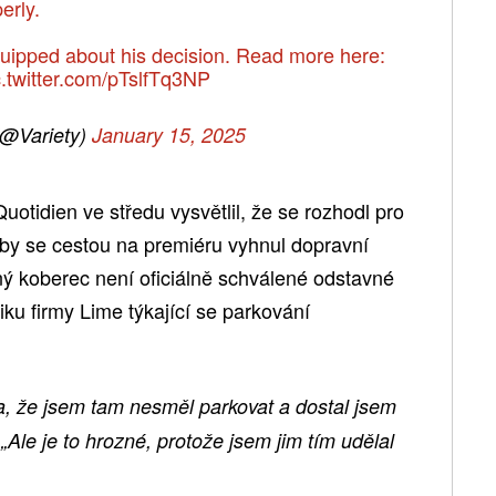
erly.
 quipped about his decision. Read more here:
c.twitter.com/pTslfTq3NP
(@Variety)
January 15, 2025
uotidien ve středu vysvětlil, že se rozhodl pro
aby se cestou na premiéru vyhnul dopravní
ý koberec není oficiálně schválené odstavné
tiku firmy Lime týkající se parkování
a, že jsem tam nesměl parkovat a dostal jsem
.
„Ale je to hrozné, protože jsem jim tím udělal