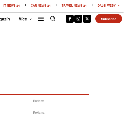
IT NEWS 24
CAR NEWS 24
TRAVEL NEWS 24
DALŠÍ WEBY
gazín
Více
Subscribe
Reklama
Reklama