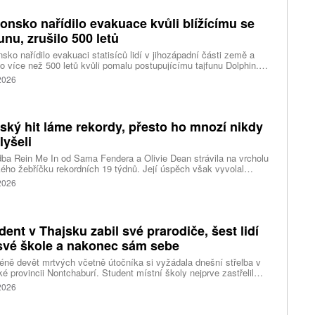
u čipů a solárních panelů, a posílit tak pozici Spojených států v
ření s Čínou v oblasti umělé inteligence (AI) a energetiky, uvedla
onsko nařídilo evakuace kvůli blížícímu se
ura Reuters.
funu, zrušilo 500 letů
sko nařídilo evakuaci statisíců lidí v jihozápadní části země a
lo více než 500 letů kvůli pomalu postupujícímu tajfunu Dolphin.
 meteorologů přinese tajfun do oblasti silný vítr, prudký déšť a
 2026
é vlny, píše agentura Reuters. Dolphin je tajfunem první, tedy
abší kategorie s maximální rychlostí větru 144 kilometrů v hodině
árazy dosahujícími téměř 200 kilometrů v hodině. Blíží se k
ci ostrovů mezi oblasti Kjúšú a prefekturou Okinawa, uvedla
tský hit láme rekordy, přesto ho mnozí nikdy
ská meteorologická agentura (JMA).
lyšeli
ba Rein Me In od Sama Fendera a Olivie Dean strávila na vrcholu
kého žebříčku rekordních 19 týdnů. Její úspěch však vyvolal
anou reakci. Řada lidí tvrdí, že píseň nikdy neslyšela. Hudební
 2026
se totiž rozdělil do menších skupin, které poslouchají úplně jiné
dent v Thajsku zabil své prarodiče, šest lidí
své škole a nakonec sám sebe
ně devět mrtvých včetně útočníka si vyžádala dnešní střelba v
ké provincii Nontchaburí. Student místní školy nejprve zastřelil
lí svého dědečka oba prarodiče a pak se vydal do školy, kde zabil
 2026
čitele a tři žáky, dalších 15 lidí zranil a nakonec spáchal
raždu. Jeho motiv zatím není znám, informovaly tiskové
ury s odvoláním na thajskou policii a úřady.