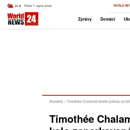
C
WORLD NE
21.8
Pátek 7. srpna 2026
Czech
Zprávy
Domácí
Ukr
Showbiz
Timothée Chalamet dostal pokutu za ko
Timothée Chalam