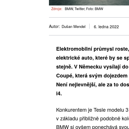
Zdroje:
BMW, Twitter, Foto: BMW
Autor:
Dušan Mendel
6. ledna 2022
Elektromobilní průmysl roste,
elektrické auto, které by se 
stejně. V Německu vysílají do
Coupé, která svým dojezdem i 
Není nejlevnější, ale za to do
i4.
Konkurentem je Tesle modelu 3 
v základu přibližně podobně ko
BMW si ovšem ponechává svou kl