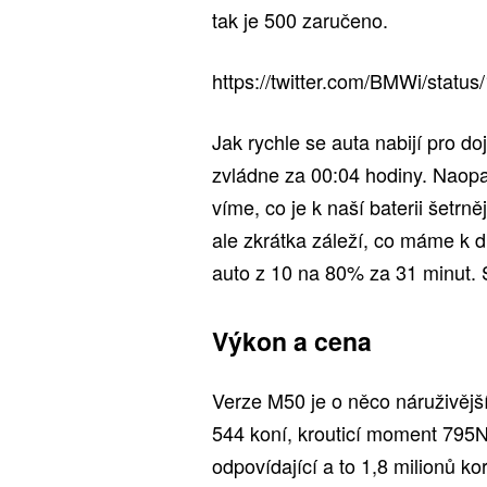
tak je 500 zaručeno.
https://twitter.com/BMWi/sta
Jak rychle se auta nabijí pro d
zvládne za 00:04 hodiny. Naop
víme, co je k naší baterii šetrn
ale zkrátka záleží, co máme k 
auto z 10 na 80% za 31 minut. 
Výkon a cena
Verze M50 je o něco náruživějš
544 koní, krouticí moment 795
odpovídající a to 1,8 milionů k