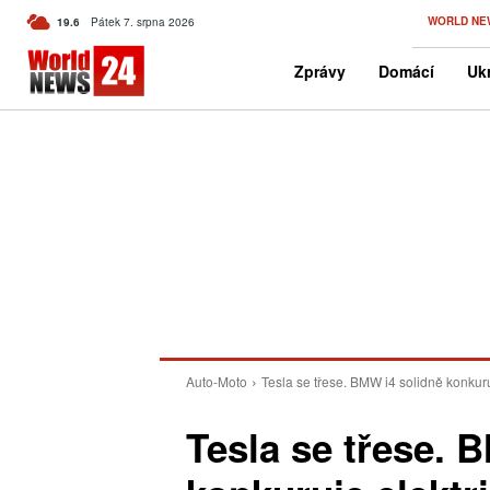
C
WORLD NE
19.6
Pátek 7. srpna 2026
Czech
Zprávy
Domácí
Ukr
Auto-Moto
Tesla se třese. BMW i4 solidně konkuru
Tesla se třese. 