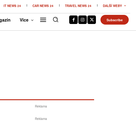
IT NEWS 24
CAR NEWS 24
TRAVEL NEWS 24
DALŠÍ WEBY
gazín
Více
Subscribe
Reklama
Reklama