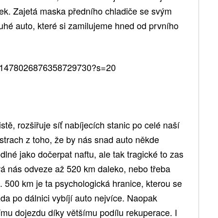
Trek. Zajetá maska předního chladiče se svým
hé auto, které si zamilujeme hned od prvního
tus/1478026876358729730?s=20
tě, rozšiřuje síť nabíjecích stanic po celé naší
 strach z toho, že by nás snad auto někde
lné jako dočerpat naftu, ale tak tragické to zas
erá nás odveze až 520 km daleko, nebo třeba
 500 km je ta psychologická hranice, kterou se
da po dálnici vybíjí auto nejvíce. Naopak
mu dojezdu díky většímu podílu rekuperace. I