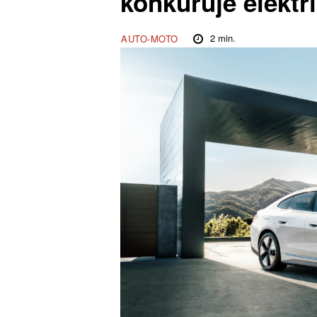
konkuruje elektr
2
min.
AUTO-MOTO