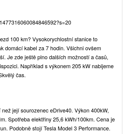
tus/1477316060084846592?s=20
ojezd 100 km? Vysokorychlostní stanice to
ak domácí kabel za 7 hodin. Všichni ovšem
ější. Je zde ještě plno dalších možností a časů,
dispozici. Například s výkonem 205 kW nabijeme
Skvělý čas.
í než její sourozenec eDrive40. Výkon 400kW,
Nm. Spotřeba elektřiny 25,6 kWh/100km. Cena je
orun. Podobně stojí Tesla Model 3 Performance.