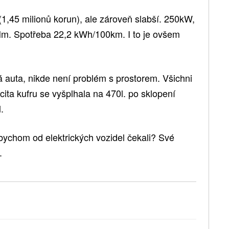
 (1,45 milionů korun), ale zároveň slabší. 250kW,
Nm. Spotřeba 22,2 kWh/100km. I to je ovšem
á auta, nikde není problém s prostorem. Všichni
cita kufru se vyšplhala na 470l. po sklopení
.
 bychom od elektrických vozidel čekali? Své
.