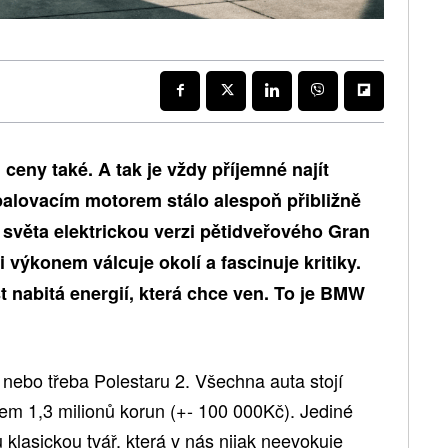
 ceny také. A tak je vždy příjemné najít
spalovacím motorem stálo alespoň přibližně
 světa elektrickou verzi pětidveřového Gran
výkonem válcuje okolí a fascinuje kritiky.
st nabitá energií, která chce ven. To je BMW
nebo třeba Polestaru 2. Všechna auta stojí
lem 1,3 milionů korun (+- 100 000Kč). Jediné
asickou tvář, která v nás nijak neevokuje