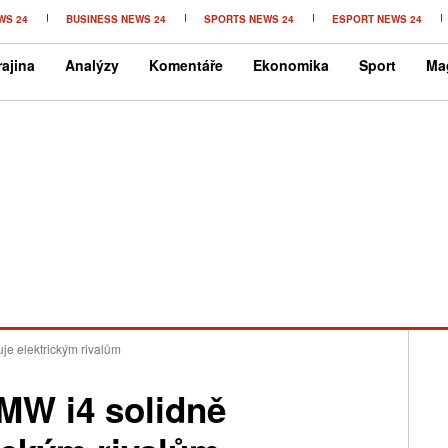
WS 24
BUSINESS NEWS 24
SPORTS NEWS 24
ESPORT NEWS 24
ajina
Analýzy
Komentáře
Ekonomika
Sport
Ma
je elektrickým rivalům
BMW i4 solidně