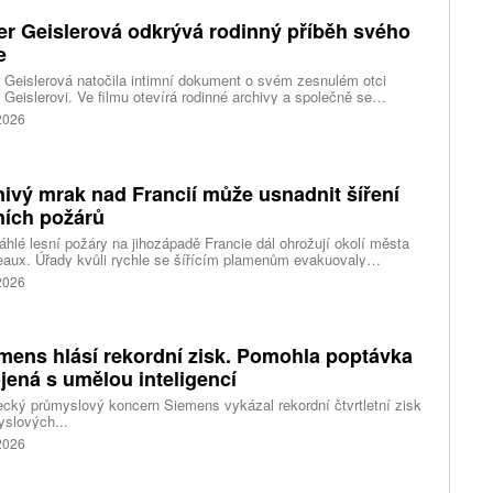
er Geislerová odkrývá rodinný příběh svého
e
 Geislerová natočila intimní dokument o svém zesnulém otci
 Geislerovi. Ve filmu otevírá rodinné archivy a společně se
ou Aňou skládá portrét talentovaného muže, který měl v sobě
 2026
st i temnější stránku.
ivý mrak nad Francií může usnadnit šíření
ních požárů
hlé lesní požáry na jihozápadě Francie dál ohrožují okolí města
aux. Úřady kvůli rychle se šířícím plamenům evakuovaly
itisíce lidí a nevylučují ani další rozšiřování bezpečnostních
 2026
ení. Hasiči zároveň čelí neobvyklému jevu, který podle nich
ci výrazně komplikuje. Nad požáry se totiž vytvořily takzvané
umulonimby, tedy oblaka vznikající přímo působením intenzivního
.
mens hlásí rekordní zisk. Pomohla poptávka
jená s umělou inteligencí
ký průmyslový koncern Siemens vykázal rekordní čtvrtletní zisk
slových...
 2026