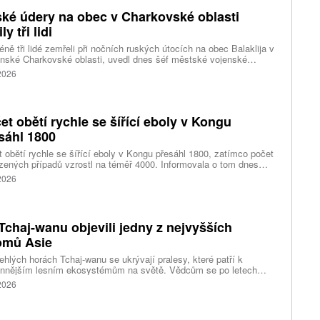
ké údery na obec v Charkovské oblasti
ly tři lidi
ně tři lidé zemřeli při nočních ruských útocích na obec Balaklija v
inské Charkovské oblasti, uvedl dnes šéf městské vojenské
y Vitalij Karabanov. Ukrajinské letectvo ráno oznámilo, že Rusko
 2026
i útočilo na Ukrajinu čtyřmi střelami a 101 bezpilotními letouny,
mž obrana zneškodnila 66 dronů. Informuje také o zásazích 18
 neupřesněných míst 29 ruskými drony a jednou střelou.
et obětí rychle se šířící eboly v Kongu
sáhl 1800
 obětí rychle se šířící eboly v Kongu přesáhl 1800, zatímco počet
zených případů vzrostl na téměř 4000. Informovala o tom dnes
tura Reuters s odkazem na konžské úřady.
 2026
Tchaj-wanu objevili jedny z nejvyšších
omů Asie
ehlých horách Tchaj-wanu se ukrývají pralesy, které patří k
ennějším lesním ekosystémům na světě. Vědcům se po letech
ného pátrání podařilo objevit jedli tchajwanskou vysokou 84,1
 2026
, která je dnes považována za nejvyšší známý strom ve
dní Asii. Výzkum zároveň odhalil rozsáhlé porosty obřích stromů
ořádnou schopností ukládat uhlík.