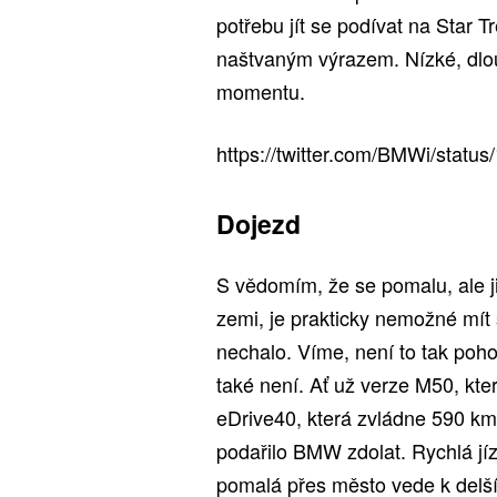
potřebu jít se podívat na Star 
naštvaným výrazem. Nízké, dlou
momentu.
https://twitter.com/BMWi/sta
Dojezd
S vědomím, že se pomalu, ale jis
zemi, je prakticky nemožné mít
nechalo. Víme, není to tak pohod
také není. Ať už verze M50, kt
eDrive40, která zvládne 590 km.
podařilo BMW zdolat. Rychlá jíz
pomalá přes město vede k delší