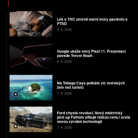
Lék s THC zmírnil noční můry pacientů s
PTSD
8. 8. 2026
Google ukáže nový Pixel 11. Prezentaci
povede Trevor Noah
8. 8. 2026
Na Tobago Cays potkáte víc mořských
želv než turistů
7. 8. 2026
Ford chystá revoluci. Nový elektrický
pick-up Fathom slibuje nízkou cenu i zcela
novou výrobní technologii
7. 8. 2026