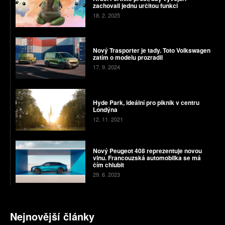
zachovali jednu určitou funkci
18. 2. 2025
Nový Trasporter je tady. Toto Volkswagen
zatím o modelu prozradil
17. 9. 2024
Hyde Park, ideální pro piknik v centru
Londýna
12. 11. 2021
Nový Peugeot 408 reprezentuje novou
vlnu. Francouzská automobilka se má
čím chlubit
29. 6. 2023
Nejnovější články