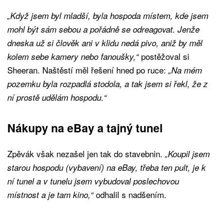
„Když jsem byl mladší, byla hospoda místem, kde jsem
mohl být sám sebou a pořádně se odreagovat. Jenže
dneska už si člověk ani v klidu nedá pivo, aniž by měl
postěžoval si
kolem sebe kamery nebo fanoušky,“
Sheeran. Naštěstí měl řešení hned po ruce:
„Na mém
pozemku byla rozpadlá stodola, a tak jsem si řekl, že z
ní prostě udělám hospodu.“
Nákupy na eBay a tajný tunel
Zpěvák však nezašel jen tak do stavebnin.
„Koupil jsem
starou hospodu (vybavení) na eBay, třeba ten pult, je k
ní tunel a v tunelu jsem vybudoval poslechovou
odhalil s nadšením.
místnost a je tam kino,“