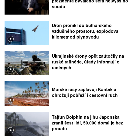
prezidenta bývalého šéfa nejvyššího
soudu
Dron pronikl do bulharského
vzdušného prostoru, explodoval
kilometr od plynovodu
Ukrajinské drony opět zaútočily na
ruské rafinérie, úřady informují o
raněných
Mořské řasy zaplavují Karibik a
ohrožují pobřeží i cestovní ruch
Tajfun Dolphin na jihu Japonska
zranil šest lidí, 50.000 domů je bez
proudu