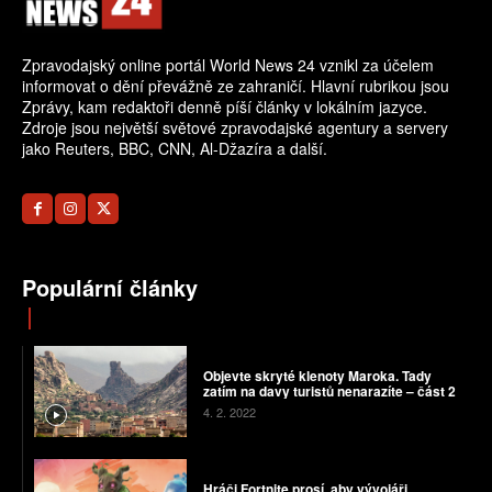
Zpravodajský online portál World News 24 vznikl za účelem
informovat o dění převážně ze zahraničí. Hlavní rubrikou jsou
Zprávy, kam redaktoři denně píší články v lokálním jazyce.
Zdroje jsou největší světové zpravodajské agentury a servery
jako Reuters, BBC, CNN, Al-Džazíra a další.
Populární články
Objevte skryté klenoty Maroka. Tady
zatím na davy turistů nenarazíte – část 2
4. 2. 2022
Hráči Fortnite prosí, aby vývojáři