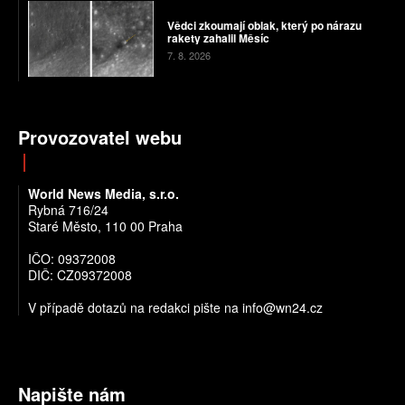
Vědci zkoumají oblak, který po nárazu
rakety zahalil Měsíc
7. 8. 2026
Provozovatel webu
World News Media, s.r.o.
Rybná 716/24
Staré Město, 110 00 Praha
IČO: 09372008
DIČ: CZ09372008
V případě dotazů na redakci pište na info@wn24.cz
Napište nám