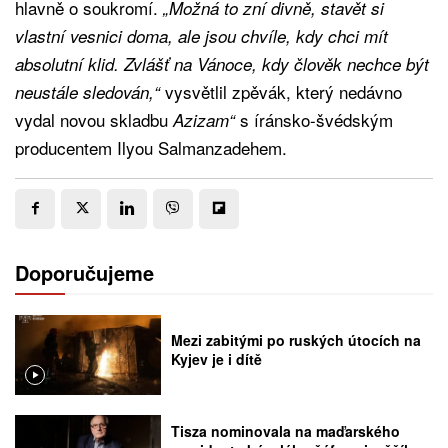
hlavně o soukromí.
„Možná to zní divně, stavět si
vlastní vesnici doma, ale jsou chvíle, kdy chci mít
absolutní klid. Zvlášť na Vánoce, kdy člověk nechce být
vysvětlil zpěvák, který nedávno
neustále sledován,“
vydal novou skladbu
s íránsko-švédským
Azizam“
producentem Ilyou Salmanzadehem.
Doporučujeme
Mezi zabitými po ruských útocích na
Kyjev je i dítě
Tisza nominovala na maďarského