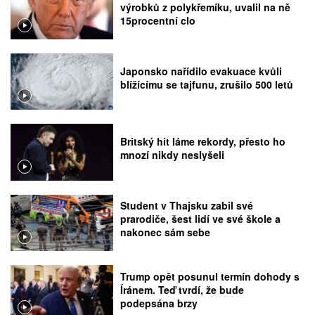
výrobků z polykřemíku, uvalil na ně
15procentní clo
Japonsko nařídilo evakuace kvůli
blížícímu se tajfunu, zrušilo 500 letů
Britský hit láme rekordy, přesto ho
mnozí nikdy neslyšeli
Student v Thajsku zabil své
prarodiče, šest lidí ve své škole a
nakonec sám sebe
Trump opět posunul termín dohody s
Íránem. Teď tvrdí, že bude
podepsána brzy