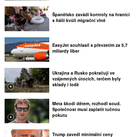
Španělsko zavádí kontroly na hranici
s Itálií kvůli migrační vlně
EasyJet souhlasil s převzetím za 5,7
miliardy liber
Ukrajina a Rusko pokračují ve
vzájemných útocích, terčem byly
sklady i lodě
Meta škodí dětem, rozhodl soud.
Společnost musí zaplatit tučnou
pokutu
Trump zavedl minimální ceny