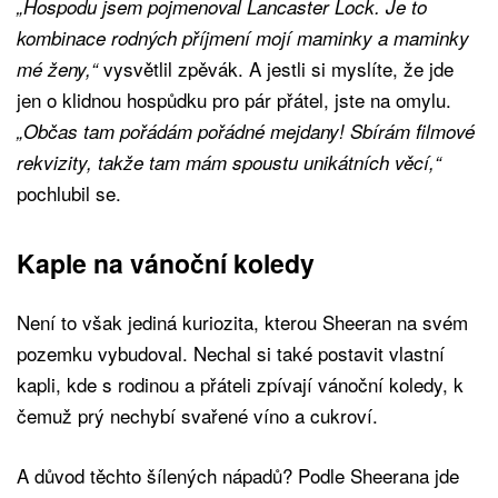
„Hospodu jsem pojmenoval Lancaster Lock. Je to
kombinace rodných příjmení mojí maminky a maminky
vysvětlil zpěvák. A jestli si myslíte, že jde
mé ženy,“
jen o klidnou hospůdku pro pár přátel, jste na omylu.
„Občas tam pořádám pořádné mejdany! Sbírám filmové
rekvizity, takže tam mám spoustu unikátních věcí,“
pochlubil se.
Kaple na vánoční koledy
Není to však jediná kuriozita, kterou Sheeran na svém
pozemku vybudoval. Nechal si také postavit vlastní
kapli, kde s rodinou a přáteli zpívají vánoční koledy, k
čemuž prý nechybí svařené víno a cukroví.
A důvod těchto šílených nápadů? Podle Sheerana jde