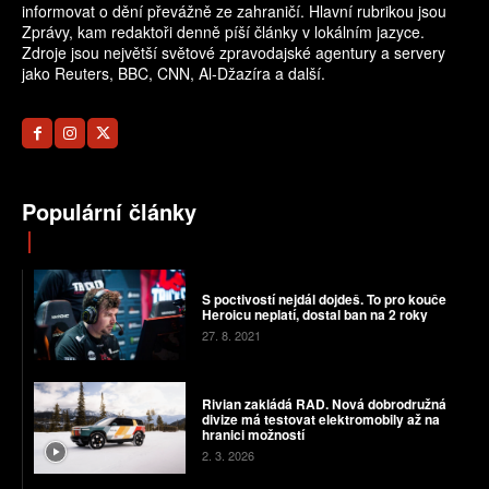
informovat o dění převážně ze zahraničí. Hlavní rubrikou jsou
Zprávy, kam redaktoři denně píší články v lokálním jazyce.
Zdroje jsou největší světové zpravodajské agentury a servery
jako Reuters, BBC, CNN, Al-Džazíra a další.
Populární články
S poctivostí nejdál dojdeš. To pro kouče
Heroicu neplatí, dostal ban na 2 roky
27. 8. 2021
Rivian zakládá RAD. Nová dobrodružná
divize má testovat elektromobily až na
hranici možností
2. 3. 2026