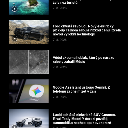
želv než turistů
7. 8. 2026
Ford chystá revoluci. Nový elektrický
pick-up Fathom slibuje nízkou cenu i zcela
novou výrobní technologii
7. 8. 2026
Vědci zkoumají oblak, který po nárazu
rakety zahalil Měsíc
7. 8. 2026
Google Assistant ustoupí Gemini. Z
telefonů začne mizet v září
7. 8. 2026
Lucid odkládá elektrické SUV Cosmos.
Rival Tesly Model Y dorazí později,
automobilka nechce opakovat staré
chyby
6. 8. 2026