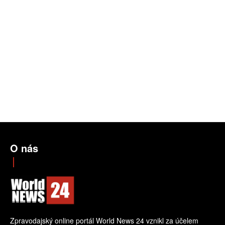
O nás
Zpravodajský online portál World News 24 vznikl za účelem