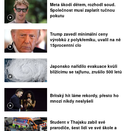
Meta škodí dětem, rozhodl soud.
Společnost musí zaplatit tučnou
pokutu
Trump zavedl minimální ceny
výrobků z polykřemíku, uvalil na ně
15procentní clo
Japonsko nařídilo evakuace kvůli
blížícímu se tajfunu, zrušilo 500 letů
Britský hit láme rekordy, přesto ho
mnozí nikdy neslyšeli
Student v Thajsku zabil své
prarodiče, šest lidí ve své škole a