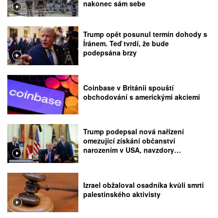
nakonec sám sebe
Trump opět posunul termín dohody s
Íránem. Teď tvrdí, že bude
podepsána brzy
Coinbase v Británii spouští
obchodování s americkými akciemi
Trump podepsal nová nařízení
omezující získání občanství
narozením v USA, navzdory
rozhodnutí Nejvyššího soudu
Izrael obžaloval osadníka kvůli smrti
palestinského aktivisty