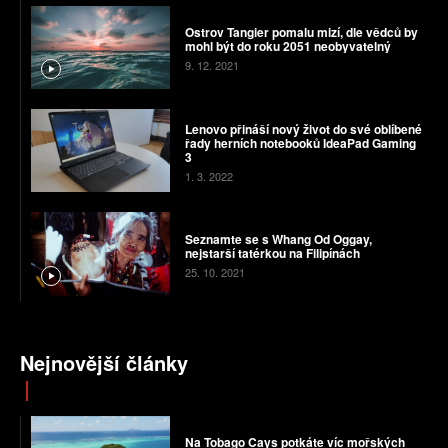
Ostrov Tangier pomalu mizí, dle vědců by
mohl být do roku 2051 neobyvatelný
9. 12. 2021
Lenovo přináší nový život do své oblíbené
řady herních notebooků IdeaPad Gaming
3
1. 3. 2022
Seznamte se s Whang Od Oggay,
nejstarší tatérkou na Filipínách
25. 10. 2021
Nejnovější články
Na Tobago Cays potkáte víc mořských