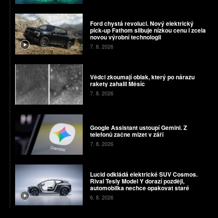
Ford chystá revoluci. Nový elektrický
pick-up Fathom slibuje nízkou cenu i zcela
novou výrobní technologii
7. 8. 2026
Vědci zkoumají oblak, který po nárazu
rakety zahalil Měsíc
7. 8. 2026
Google Assistant ustoupí Gemini. Z
telefonů začne mizet v září
7. 8. 2026
Lucid odkládá elektrické SUV Cosmos.
Rival Tesly Model Y dorazí později,
automobilka nechce opakovat staré
chyby
6. 8. 2026