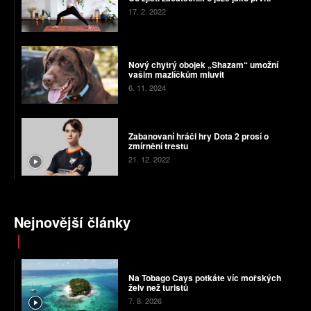
17. 2. 2022
Nový chytrý obojek „Shazam“ umožní
vašim mazlíčkům mluvit
6. 11. 2024
Zabanovaní hráči hry Dota 2 prosí o
zmírnění trestu
21. 12. 2022
Nejnovější články
Na Tobago Cays potkáte víc mořských
želv než turistů
7. 8. 2026