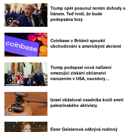
Trump opět posunul termín dohody s
Íránem. Teď tvrdí, že bude
podepsána brzy
Coinbase v Británii spouští
obchodování s americkými akciemi
Trump podepsal nová nařízení
omezující získání občanství
narozením v USA, navzdory
rozhodnutí Nejvyššího soudu
Izrael obžaloval osadníka kvůli smrti
palestinského aktivisty
Ester Geislerová odkrývá rodinný