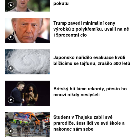
pokutu
Trump zavedl minimální ceny
výrobků z polykřemíku, uvalil na ně
15procentní clo
Japonsko nařídilo evakuace kvůli
blížícímu se tajfunu, zrušilo 500 letů
Britský hit láme rekordy, přesto ho
mnozí nikdy neslyšeli
Student v Thajsku zabil své
prarodiče, šest lidí ve své škole a
nakonec sám sebe