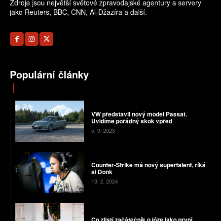
Zdroje jsou největší světové zpravodajské agentury a servery
jako Reuters, BBC, CNN, Al-Džazíra a další.
Populární články
VW představil nový model Passat.
Uvidíme pořádný skok vpřed
5. 9. 2023
Counter-Strike má nový supertalent, říká
si Donk
13. 2. 2024
Co zjistí začátečník o józe jako první