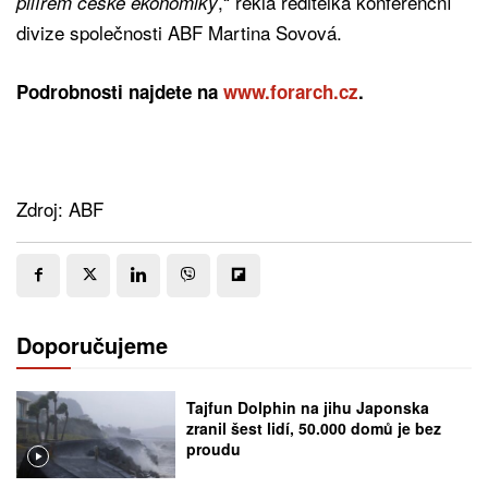
,“ řekla ředitelka konferenční
pilířem české ekonomiky
divize společnosti ABF Martina Sovová.
Podrobnosti najdete na
www.forarch.cz
.
Zdroj: ABF
Doporučujeme
Tajfun Dolphin na jihu Japonska
zranil šest lidí, 50.000 domů je bez
proudu