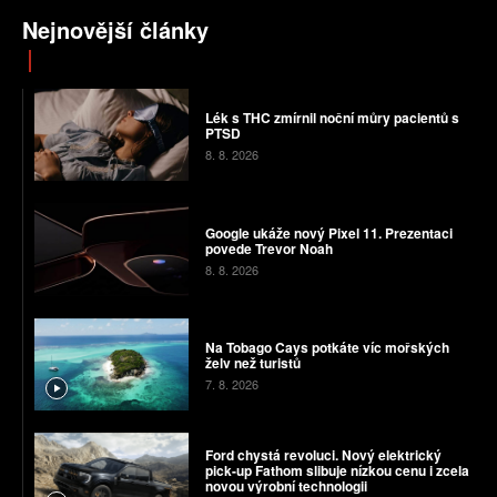
Nejnovější články
Lék s THC zmírnil noční můry pacientů s
PTSD
8. 8. 2026
Google ukáže nový Pixel 11. Prezentaci
povede Trevor Noah
8. 8. 2026
Na Tobago Cays potkáte víc mořských
želv než turistů
7. 8. 2026
Ford chystá revoluci. Nový elektrický
pick-up Fathom slibuje nízkou cenu i zcela
novou výrobní technologii