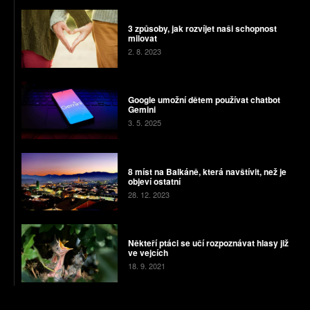
3 způsoby, jak rozvíjet naši schopnost
milovat
2. 8. 2023
Google umožní dětem používat chatbot
Gemini
3. 5. 2025
8 míst na Balkáně, která navštívit, než je
objeví ostatní
28. 12. 2023
Někteří ptáci se učí rozpoznávat hlasy již
ve vejcích
18. 9. 2021