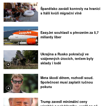
Španělsko zavádí kontroly na hranici
s Itálií kvůli migrační vlně
EasyJet souhlasil s převzetím za 5,7
miliardy liber
Ukrajina a Rusko pokračují ve
vzájemných útocích, terčem byly
sklady i lodě
Meta škodí dětem, rozhodl soud.
Společnost musí zaplatit tučnou
pokutu
Trump zavedl minimální ceny
výrobků z polykřemíku, uvalil na ně