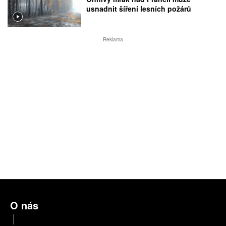
usnadnit šíření lesních požárů
Reklama
O nás