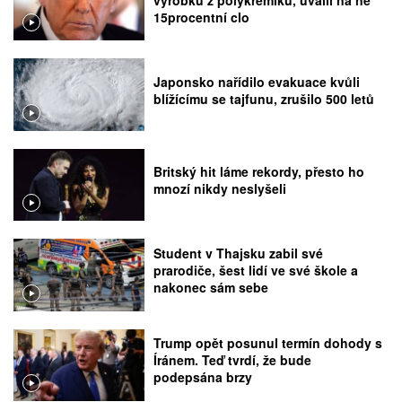
15procentní clo
Japonsko nařídilo evakuace kvůli
blížícímu se tajfunu, zrušilo 500 letů
Britský hit láme rekordy, přesto ho
mnozí nikdy neslyšeli
Student v Thajsku zabil své
prarodiče, šest lidí ve své škole a
nakonec sám sebe
Trump opět posunul termín dohody s
Íránem. Teď tvrdí, že bude
podepsána brzy