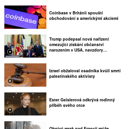
Coinbase v Británii spouští
obchodování s americkými akciemi
Trump podepsal nová nařízení
omezující získání občanství
narozením v USA, navzdory
rozhodnutí Nejvyššího soudu
Izrael obžaloval osadníka kvůli smrti
palestinského aktivisty
Ester Geislerová odkrývá rodinný
příběh svého otce
Ohnivý mrak nad Francií může