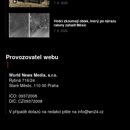
7. 8. 2026
Vědci zkoumají oblak, který po nárazu
rakety zahalil Měsíc
7. 8. 2026
Provozovatel webu
World News Media, s.r.o.
Rybná 716/24
Staré Město, 110 00 Praha
IČO: 09372008
DIČ: CZ09372008
V případě dotazů na redakci pište na info@wn24.cz