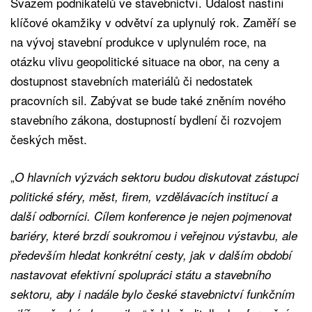
Svazem podnikatelů ve stavebnictví. Událost nastíní
klíčové okamžiky v odvětví za uplynulý rok. Zaměří se
na vývoj stavební produkce v uplynulém roce, na
otázku vlivu geopolitické situace na obor, na ceny a
dostupnost stavebních materiálů či nedostatek
pracovních sil. Zabývat se bude také zněním nového
stavebního zákona, dostupností bydlení či rozvojem
českých měst.
„
O hlavních výzvách sektoru budou diskutovat zástupci
politické sféry, měst, firem, vzdělávacích institucí a
další odborníci. Cílem konference je nejen pojmenovat
bariéry, které brzdí soukromou i veřejnou výstavbu, ale
především hledat konkrétní cesty, jak v dalším období
nastavovat efektivní spolupráci státu a stavebního
sektoru, aby i nadále bylo české stavebnictví funkčním