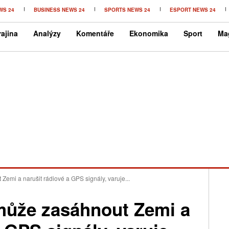
WS 24
BUSINESS NEWS 24
SPORTS NEWS 24
ESPORT NEWS 24
ajina
Analýzy
Komentáře
Ekonomika
Sport
Ma
emi a narušit rádiové a GPS signály, varuje...
může zasáhnout Zemi a