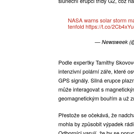
sluneční erupci třídy G2, což na
NASA warns solar storm ma
tenfold
https://t.co/2Cb4x
— Newsweek (
Podle expertky Tamithy Skovov
intenzivní polární záře, které o
GPS signály. Silná erupce plaz
může interagovat s magnetický
geomagnetickým bouřím a už z
Přestože se očekává, že nadchá
mohla by způsobit výpadek rádi
Odborníci varují, že by se poru