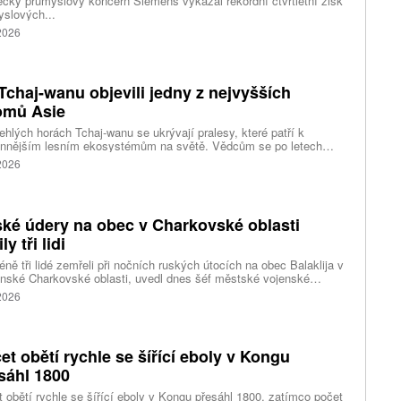
ký průmyslový koncern Siemens vykázal rekordní čtvrtletní zisk
slových...
 2026
Tchaj-wanu objevili jedny z nejvyšších
omů Asie
ehlých horách Tchaj-wanu se ukrývají pralesy, které patří k
ennějším lesním ekosystémům na světě. Vědcům se po letech
ného pátrání podařilo objevit jedli tchajwanskou vysokou 84,1
 2026
, která je dnes považována za nejvyšší známý strom ve
dní Asii. Výzkum zároveň odhalil rozsáhlé porosty obřích stromů
ořádnou schopností ukládat uhlík.
ké údery na obec v Charkovské oblasti
ly tři lidi
ně tři lidé zemřeli při nočních ruských útocích na obec Balaklija v
inské Charkovské oblasti, uvedl dnes šéf městské vojenské
y Vitalij Karabanov. Ukrajinské letectvo ráno oznámilo, že Rusko
 2026
i útočilo na Ukrajinu čtyřmi střelami a 101 bezpilotními letouny,
mž obrana zneškodnila 66 dronů. Informuje také o zásazích 18
 neupřesněných míst 29 ruskými drony a jednou střelou.
et obětí rychle se šířící eboly v Kongu
sáhl 1800
 obětí rychle se šířící eboly v Kongu přesáhl 1800, zatímco počet