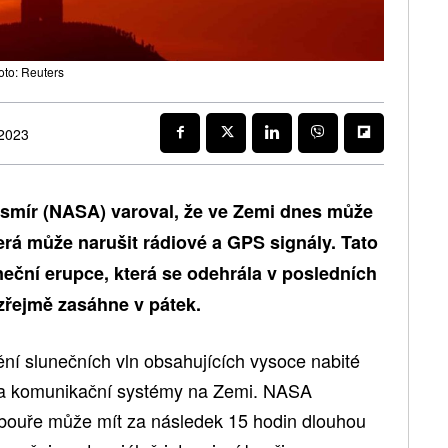
oto: Reuters
 2023
vesmír (NASA) varoval, že ve Zemi dnes může
erá může narušit rádiové a GPS signály. Tato
neční erupce, která se odehrála v posledních
zřejmě zasáhne v pátek.
í slunečních vln obsahujících vysoce nabité
y a komunikační systémy na Zemi. NASA
í bouře může mít za následek 15 hodin dlouhou