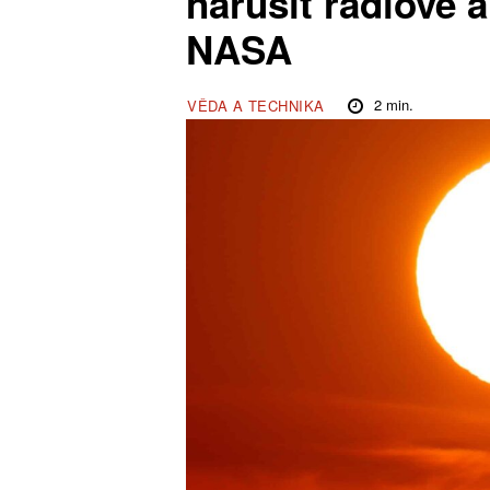
narušit rádiové 
NASA
2
min.
VĚDA A TECHNIKA