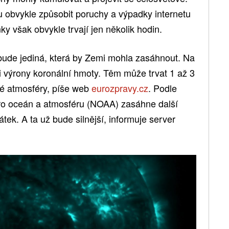
 obvykle způsobit poruchy a výpadky internetu
ky však obvykle trvají jen několik hodin.
bude jediná, která by Zemi mohla zasáhnout. Na
ři výrony koronální hmoty. Těm může trvat 1 až 3
é atmosféry, píše web
eurozpravy.cz
. Podle
o oceán a atmosféru (NOAA) zasáhne další
tek. A ta už bude silnější, informuje server