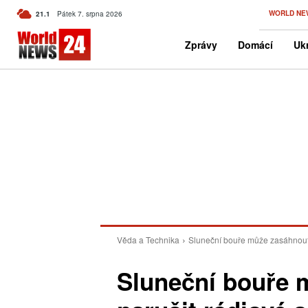
C
WORLD NE
21.1
Pátek 7. srpna 2026
Czech
Zprávy
Domácí
Ukr
Věda a Technika
Sluneční bouře může zasáhnout Z
Sluneční bouře 