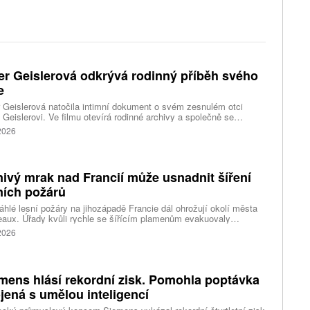
er Geislerová odkrývá rodinný příběh svého
e
 Geislerová natočila intimní dokument o svém zesnulém otci
 Geislerovi. Ve filmu otevírá rodinné archivy a společně se
ou Aňou skládá portrét talentovaného muže, který měl v sobě
 2026
st i temnější stránku.
ivý mrak nad Francií může usnadnit šíření
ních požárů
hlé lesní požáry na jihozápadě Francie dál ohrožují okolí města
aux. Úřady kvůli rychle se šířícím plamenům evakuovaly
itisíce lidí a nevylučují ani další rozšiřování bezpečnostních
 2026
ení. Hasiči zároveň čelí neobvyklému jevu, který podle nich
ci výrazně komplikuje. Nad požáry se totiž vytvořily takzvané
umulonimby, tedy oblaka vznikající přímo působením intenzivního
.
mens hlásí rekordní zisk. Pomohla poptávka
jená s umělou inteligencí