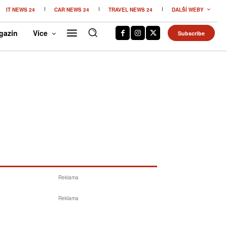
IT NEWS 24
CAR NEWS 24
TRAVEL NEWS 24
DALŠÍ WEBY
gazín
Více
Subscribe
Reklama
Reklama