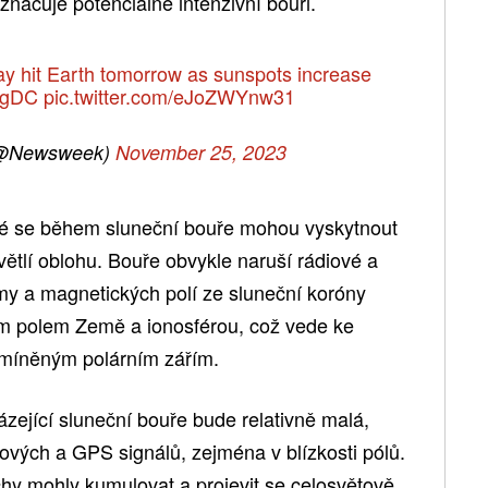
značuje potenciálně intenzivní bouři.
y hit Earth tomorrow as sunspots increase
YugDC
pic.twitter.com/eJoZWYnw31
@Newsweek)
November 25, 2023
é se během sluneční bouře mohou vyskytnout
světlí oblohu. Bouře obvykle naruší rádiové a
my a magnetických polí ze sluneční koróny
m polem Země a ionosférou, což vede ke
míněným polárním zářím.
zející sluneční bouře bude relativně malá,
ových a GPS signálů, zejména v blízkosti pólů.
chy mohly kumulovat a projevit se celosvětově.