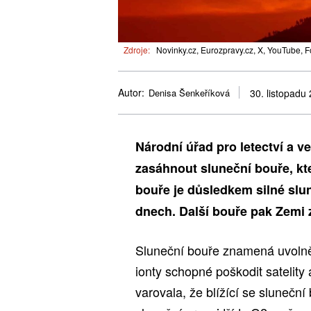
Zdroje:
Novinky.cz, Eurozpravy.cz, X, YouTube, F
Autor:
Denisa Šenkeříková
30. listopadu
Národní úřad pro letectví a 
zasáhnout sluneční bouře, kt
bouře je důsledkem silné slu
dnech. Další bouře pak Zemi 
Sluneční bouře znamená uvolněn
ionty schopné poškodit satelit
varovala, že blížící se slunečn