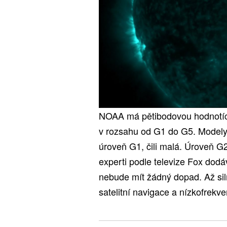
NOAA má pětibodovou hodnotící 
v rozsahu od G1 do G5. Modely
úroveň G1, čili malá. Úroveň G2
experti podle televize Fox dodá
nebude mít žádný dopad. Až sil
satelitní navigace a nízkofrekv