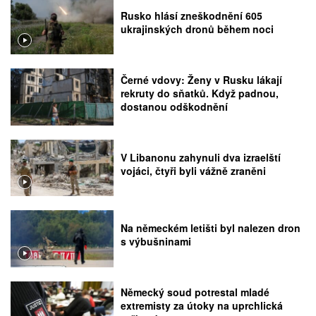
Rusko hlásí zneškodnění 605
ukrajinských dronů během noci
Černé vdovy: Ženy v Rusku lákají
rekruty do sňatků. Když padnou,
dostanou odškodnění
V Libanonu zahynuli dva izraelští
vojáci, čtyři byli vážně zraněni
Na německém letišti byl nalezen dron
s výbušninami
Německý soud potrestal mladé
extremisty za útoky na uprchlická