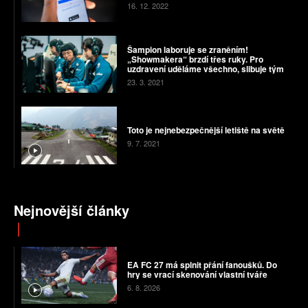
16. 12. 2022
Šampion laboruje se zraněním!
„Showmakera“ brzdí třes ruky. Pro
uzdravení uděláme všechno, slibuje tým
23. 3. 2021
Toto je nejnebezpečnější letiště na světě
9. 7. 2021
Nejnovější články
EA FC 27 má splnit přání fanoušků. Do
hry se vrací skenování vlastní tváře
6. 8. 2026