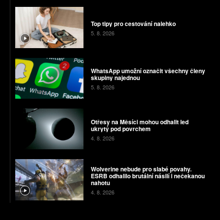
Top tipy pro cestování nalehko
5. 8. 2026
WhatsApp umožní označit všechny členy
skupiny najednou
5. 8. 2026
Otřesy na Měsíci mohou odhalit led
ukrytý pod povrchem
4. 8. 2026
Wolverine nebude pro slabé povahy.
ESRB odhalilo brutální násilí i nečekanou
nahotu
4. 8. 2026