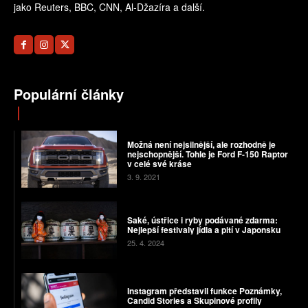
jako Reuters, BBC, CNN, Al-Džazíra a další.
Populární články
Možná není nejsilnější, ale rozhodně je
nejschopnější. Tohle je Ford F-150 Raptor
v celé své kráse
3. 9. 2021
Saké, ústřice i ryby podávané zdarma:
Nejlepší festivaly jídla a pití v Japonsku
25. 4. 2024
Instagram představil funkce Poznámky,
Candid Stories a Skupinové profily