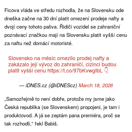
Ficova vláda ve středu rozhodla, že na Slovensku ode
dneška začne na 30 dní platit omezení prodeje nafty a
dvojí ceny tohoto paliva. Řidiči vozidel se zahraniční
poznávací značkou mají na Slovensku platit vyšší cenu
za naftu než domácí motoristé.
Slovensko na měsíc omezilo prodej nafty a
zakázalo její vývoz do zahraničí, cizinci budou
platit vyšší cenu
https://t.co/97bKvwgIbL
👇
— iDNES.cz (@iDNEScz)
March 18, 2026
„Samozřejmě to není dobře, protože my jsme jako
Česká republika (se Slovenskem) propojeni, je tam i
produktovod. A já se zeptám pana premiéra, proč se
tak rozhodli,“ řekl Babiš.