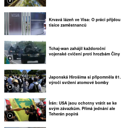
Krvavá lázeň ve Visa: O práci přijdou
tisíce zaměstnanců
Tchaj-wan zahájil každoroční
vojenské cvičení proti hrozbám Číny
Japonská Hirošima si připomněla 81.
výročí svržení atomové bomby
Írán: USA jsou ochotny vrátit se ke
svým závazkům. Přímá jednání ale
Teherán popírá