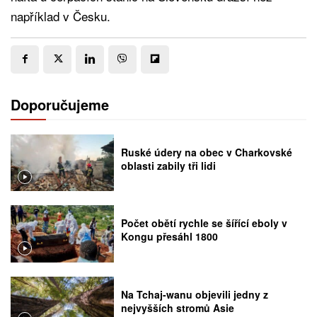
například v Česku.
Doporučujeme
Ruské údery na obec v Charkovské
oblasti zabily tři lidi
Počet obětí rychle se šířící eboly v
Kongu přesáhl 1800
Na Tchaj-wanu objevili jedny z
nejvyšších stromů Asie