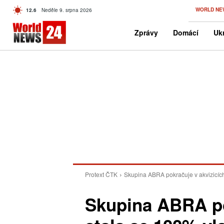
C
WORLD NE
12.6
Neděle 9. srpna 2026
Czech
Zprávy
Domácí
Ukr
Protext ČTK
Skupina ABRA pokračuje v akvizicích
Skupina ABRA po