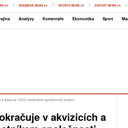
WS 24
BUSINESS NEWS 24
SPORTS NEWS 24
ESPORT NEWS 24
ajina
Analýzy
Komentáře
Ekonomika
Sport
Ma
 a stala se 100% vlastníkem společnosti Inekon...
kračuje v akvizicích a