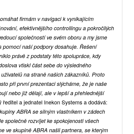
pomáhat firmám v navigaci k vynikajícím
ování, efektivnějšího controllingu a pokročilých
vedoucí společností ve svém oboru a my jsme
i s pomocí naší podpory dosahuje. Řešení
iklo právě z podstaty této spolupráce, kdy
doslova vtiskl část sebe do výsledného
uživatelů na straně našich zákazníků. Proto
to při první prezentaci slýcháme, že je naše
ují nebo již dělají, ale v lepší a přehlednější
 ředitel a jednatel Inekon Systems a dodává:
skupiny ABRA se silným vlastníkem v zádech
 společně rozvíjet ke spokojenosti všech
me ve skupině ABRA našli partnera, se kterým