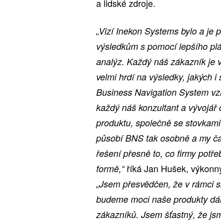
a lidské zdroje.
„Vizí Inekon Systems bylo a je 
výsledkům s pomocí lepšího plán
analýz. Každý náš zákazník je 
velmi hrdí na výsledky, jakých 
Business Navigation System vzn
každý náš konzultant a vývojář 
produktu, společně se stovkami 
působí BNS tak osobně a my čas
řešení přesně to, co firmy potřeb
říká Jan Hušek, výkonný
formě,“
„Jsem přesvědčen, že v rámci 
budeme moci naše produkty dále
zákazníků. Jsem šťastný, že js