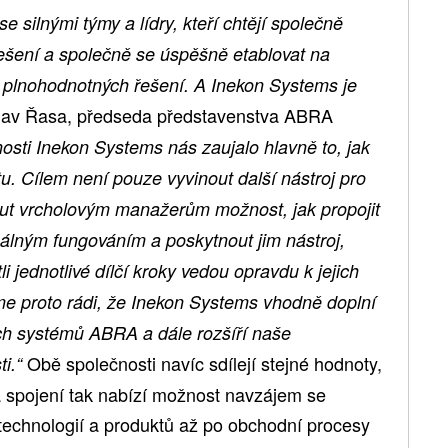
e silnými týmy a lídry, kteří chtějí společně
řešení a společně se úspěšně etablovat na
l plnohodnotných řešení. A Inekon Systems je
slav Řasa, předseda představenstva ABRA
osti Inekon Systems nás zaujalo hlavně to, jak
tu. Cílem není pouze vyvinout další nástroj pro
out vrcholovým manažerům možnost, jak propojit
reálným fungováním a poskytnout jim nástroj,
li jednotlivé dílčí kroky vedou opravdu k jejich
sme proto rádi, že Inekon Systems vhodně doplní
ích systémů ABRA a dále rozšíří naše
Obě společnosti navíc sdílejí stejné hodnoty,
i.“
, a spojení tak nabízí možnost navzájem se
technologií a produktů až po obchodní procesy