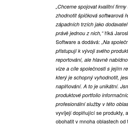
„Chceme spojovat kvalitní firmy s
zhodnotit špičková softwarová 
západních trzích jako dodavate
říká Jaro
právě jednou z nich,“
Software a dodává:
„Na společn
přistupují k vývoji svého produk
reportování, ale hlavně nabídn
vize a cíle společnosti s jejím 
který je schopný vyhodnotit, jest
naplňování. A to je unikátní. J
produktové portfolio informačn
profesionální služby v této oblast
vyvíjejí doplňující se produkty
obohatit v mnoha oblastech od 