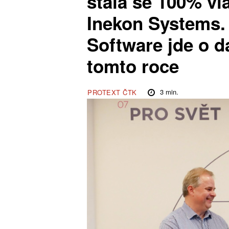
stala se 100% vl
Inekon Systems.
Software jde o da
tomto roce
3
min.
PROTEXT ČTK