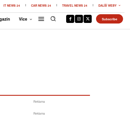
IT NEWS 24
CAR NEWS 24
TRAVEL NEWS 24
DALŠÍ WEBY
gazín
Více
Subscribe
Reklama
Reklama