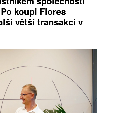
astníkem společnosti
 Po koupi Flores
lší větší transakci v