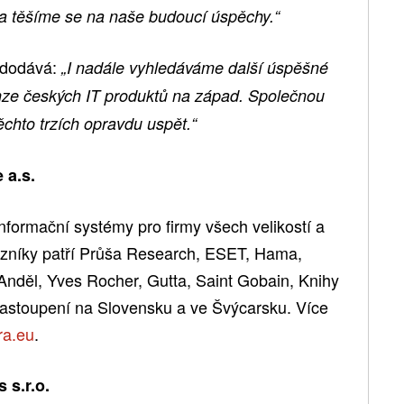
 a těšíme se na naše budoucí úspěchy.“
 dodává:
„I nadále vyhledáváme další úspěšné
anze českých IT produktů na západ. Společnou
ěchto trzích opravdu uspět.“
 a.s.
nformační systémy pro firmy všech velikostí a
zníky patří Průša Research, ESET, Hama,
 Anděl, Yves Rocher, Gutta, Saint Gobain, Knihy
zastoupení na Slovensku a ve Švýcarsku. Více
ra.eu
.
 s.r.o.