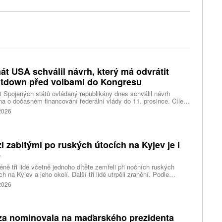
át USA schválil návrh, který má odvrátit
tdown před volbami do Kongresu
 Spojených států ovládaný republikány dnes schválil návrh
a o dočasném financování federální vlády do 11. prosince. Cílem
ení je předejít před listopadovými volbami do Kongresu
 2026
vanému shutdownu, tedy omezení chodu vlády v důsledku
váleného financování. Píše o tom agentura Reuters.
i zabitými po ruských útocích na Kyjev je i
ě
ně tři lidé včetně jednoho dítěte zemřeli při nočních ruských
ch na Kyjev a jeho okolí. Další tři lidé utrpěli zranění. Podle
inských úřadů Rusové použili mimo jiné balistické rakety.
 2026
za nominovala na maďarského prezidenta