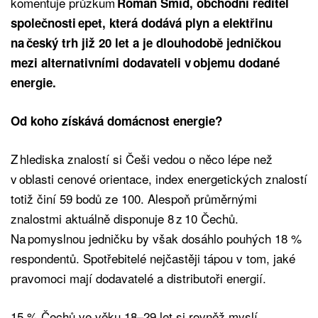
komentuje průzkum
Roman Šmíd, obchodní ředitel
společnosti epet, která dodává plyn a elektřinu
na český trh již 20 let a je dlouhodobě jedničkou
mezi alternativními dodavateli v objemu dodané
energie.
Od koho získává domácnost energie?
Z hlediska znalostí si Češi vedou o něco lépe než
v oblasti cenové orientace, index energetických znalostí
totiž činí 59 bodů ze 100. Alespoň průměrnými
znalostmi aktuálně disponuje 8 z 10 Čechů.
Na pomyslnou jedničku by však dosáhlo pouhých 18 %
respondentů. Spotřebitelé nejčastěji tápou v tom, jaké
pravomoci mají dodavatelé a distributoři energií.
15 % Čechů ve věku 18–29 let si rovněž myslí,