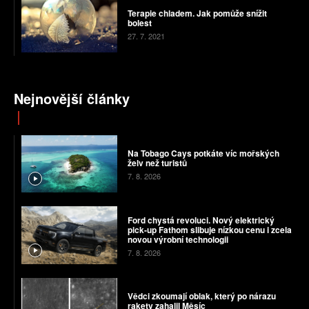
Terapie chladem. Jak pomůže snížit
bolest
27. 7. 2021
Nejnovější články
Na Tobago Cays potkáte víc mořských
želv než turistů
7. 8. 2026
Ford chystá revoluci. Nový elektrický
pick-up Fathom slibuje nízkou cenu i zcela
novou výrobní technologii
7. 8. 2026
Vědci zkoumají oblak, který po nárazu
rakety zahalil Měsíc