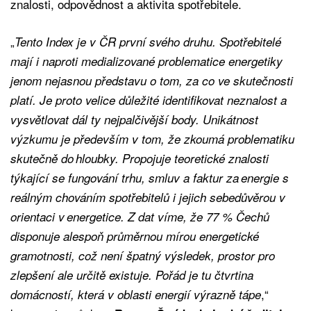
znalosti, odpovědnost a aktivita spotřebitele.
„
Tento Index je v ČR první svého druhu. Spotřebitelé
mají i naproti medializované problematice energetiky
jenom nejasnou představu o tom, za co ve skutečnosti
platí. Je proto velice důležité identifikovat neznalost a
vysvětlovat dál ty nejpalčivější body. Unikátnost
výzkumu je především v tom, že zkoumá problematiku
skutečně do hloubky. Propojuje teoretické znalosti
týkající se fungování trhu, smluv a faktur za energie s
reálným chováním spotřebitelů i jejich sebedůvěrou v
orientaci v energetice. Z dat víme, že 77 % Čechů
disponuje alespoň průměrnou mírou energetické
gramotnosti, což není špatný výsledek, prostor pro
zlepšení ale určitě existuje. Pořád je tu čtvrtina
,“
domácností, která v oblasti energií výrazně tápe