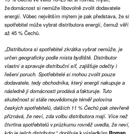
že domácnost si nemůže libovolně zvolit dodavatele
energií. Vůbec největším mýtem je pak představa, že si
spotřebitel může vybrat distributora energií, čemuž věří
až 45 % Čechů.
„
Distributora si spotřebitel zkrátka vybrat nemůže, je
určen geograficky podle místa bydliště. Distributor
vlastní a spravuje distribuční síť, zajišťuje odečty i
řešení poruch. Spotřebitelé si mohou zvolit pouze
dodavatele, tedy obchodníka, který energii nakupuje a
následně ji domácnosti prodává a fakturuje. Tuto
skutečnost si stále neuvědomuje téměř polovina
českých spotřebitelů, dalších 11 % Čechů pak otevřeně
přiznává, že neví, zda volbu distributora mají. Více než
čtvrtina spotřebitelů v průzkumu rovněž uvedla, že neví,
“ doplňuje k výsledkům
kdo je jejich distributor,
Roman