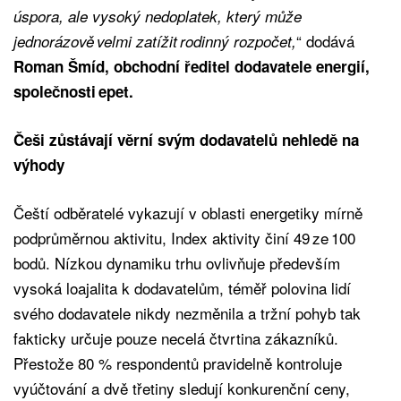
úspora, ale vysoký nedoplatek, který může
“ dodává
jednorázově velmi zatížit rodinný rozpočet,
Roman Šmíd, obchodní ředitel dodavatele energií,
společnosti epet.
Češi zůstávají věrní svým dodavatelů nehledě na
výhody
Čeští odběratelé vykazují v oblasti energetiky mírně
podprůměrnou aktivitu, Index aktivity činí 49 ze 100
bodů. Nízkou dynamiku trhu ovlivňuje především
vysoká loajalita k dodavatelům, téměř polovina lidí
svého dodavatele nikdy nezměnila a tržní pohyb tak
fakticky určuje pouze necelá čtvrtina zákazníků.
Přestože 80 % respondentů pravidelně kontroluje
vyúčtování a dvě třetiny sledují konkurenční ceny,