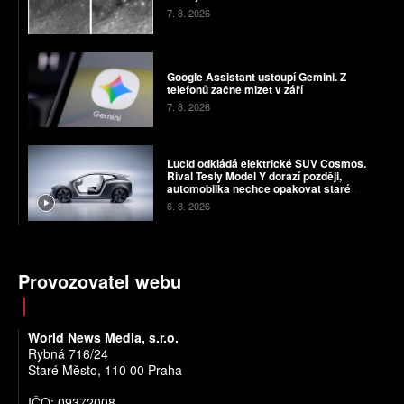
7. 8. 2026
Google Assistant ustoupí Gemini. Z
telefonů začne mizet v září
7. 8. 2026
Lucid odkládá elektrické SUV Cosmos.
Rival Tesly Model Y dorazí později,
automobilka nechce opakovat staré
chyby
6. 8. 2026
Provozovatel webu
World News Media, s.r.o.
Rybná 716/24
Staré Město, 110 00 Praha
IČO: 09372008