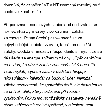
domnívá, že označení VT a NT znamená rozdílný tarif
podle velikosti jističe.
Při porovnání modelových nabídek od dodavatele se
rovněž ukázaly mezery v porozumění zálohám
za energie. Pětina Čechů (20 %) považuje za
nejvýhodnější nabídku vždy tu, která má nejnižší
zálohy. Obdobné množství respondentů si myslí, že se
dá ušetřit za energie snížením zálohy. „
Opět narážíme
na mýtus, že nízká záloha znamená nízká cenu. To
však neplatí, systém záloh v podstatě funguje
jako splátkový kalendář na budoucí účet. Nejnižší
záloha neznamená, že spotřebitel šetří, ale často jen to,
že si tvoří dluh, který ho dožene při ročním
vyúčtování. Pokud jsou totiž zálohy nastaveny nereálně
nízko vzhledem k reálné spotřebě, výsledkem není