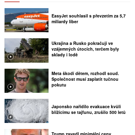
EasyJet souhlasil s převzetím za 5,7
miliardy liber
Ukrajina a Rusko pokračují ve
vzájemných útocích, terčem byly
sklady i lodě
Meta škodí dětem, rozhodl soud.
Společnost musí zaplatit tučnou
pokutu
Japonsko nařídilo evakuace kvůli
blížícímu se tajfunu, zrušilo 500 letů
Trump zavedl minimální ceny