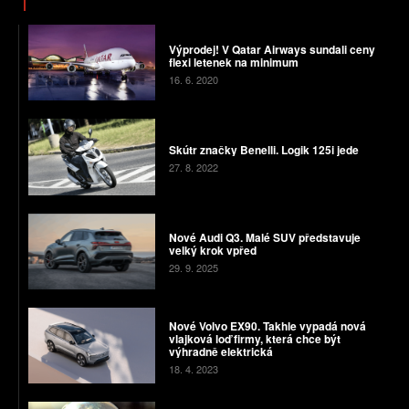
Výprodej! V Qatar Airways sundali ceny
flexi letenek na minimum
16. 6. 2020
Skútr značky Benelli. Logik 125i jede
27. 8. 2022
Nové Audi Q3. Malé SUV představuje
velký krok vpřed
29. 9. 2025
Nové Volvo EX90. Takhle vypadá nová
vlajková loď firmy, která chce být
výhradně elektrická
18. 4. 2023