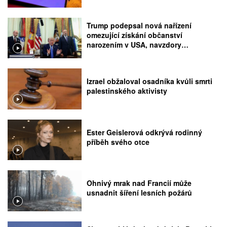
Trump podepsal nová nařízení
omezující získání občanství
narozením v USA, navzdory
rozhodnutí Nejvyššího soudu
Izrael obžaloval osadníka kvůli smrti
palestinského aktivisty
Ester Geislerová odkrývá rodinný
příběh svého otce
Ohnivý mrak nad Francií může
usnadnit šíření lesních požárů