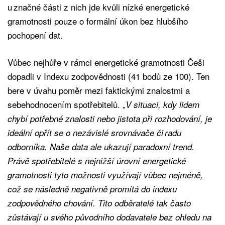
u značné části z nich jde kvůli nízké energetické
gramotnosti pouze o formální úkon bez hlubšího
pochopení dat.
Vůbec nejhůře v rámci energetické gramotnosti Češi
dopadli v Indexu zodpovědnosti (41 bodů ze 100). Ten
bere v úvahu poměr mezi faktickými znalostmi a
sebehodnocením spotřebitelů. „
V situaci, kdy lidem
chybí potřebné znalosti nebo jistota při rozhodování, je
ideální opřít se o nezávislé srovnávače či radu
odborníka. Naše data ale ukazují paradoxní trend.
Právě spotřebitelé s nejnižší úrovní energetické
gramotnosti tyto možnosti využívají vůbec nejméně,
což se následně negativně promítá do indexu
zodpovědného chování. Tito odběratelé tak často
zůstávají u svého původního dodavatele bez ohledu na