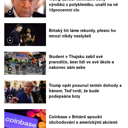
výrobků z polykřemíku, uvalil na ně
15procentní clo
Britský hit láme rekordy, přesto ho
mnozí nikdy neslyšeli
Student v Thajsku zabil své
prarodiče, šest lidí ve své škole a
nakonec sám sebe
Trump opět posunul termín dohody s
Íránem. Teď tvrdí, že bude
podepsána brzy
Coinbase v Británii spouští
obchodování s americkými akciemi