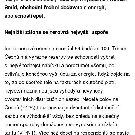
Šmíd, obchodní ředitel dodavatele energií,
společnosti epet.
Nejnižší záloha se nerovná nejvyšší úspoře
Index cenové orientace dosáhl 54 bodů ze 100. Třetina
Čechů má výrazné rezervy ve schopnosti vybrat
si nejvýhodnější nabídku a porozumět všemu, co
ovlivňuje konečnou výši účtu za energie. Když dojde na
to, za co spotřebitelé na fakturách skutečně platí,
největší neznámou jsou výhody a nevýhody
dvoutarifních distribučních sazeb. Necelá polovina
Čechů (44 %) totiž považuje dvoutarifní distribuční
sazbu za výhodnější vždy, bez ohledu na skutečný
poměr spotřeby domácnosti ve vysokém a nízkém
tarifu (VT/NT). Více než desetina respondentů se navíc