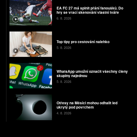
EA FC 27 má splnit přání fanoušků. Do
hry se vrací skenování vlastní tváře
6. 8. 2026
Top tipy pro cestování nalehko
5. 8. 2026
WhatsApp umožní označit všechny členy
skupiny najednou
5. 8. 2026
Otřesy na Měsíci mohou odhalit led
ukrytý pod povrchem
4. 8. 2026