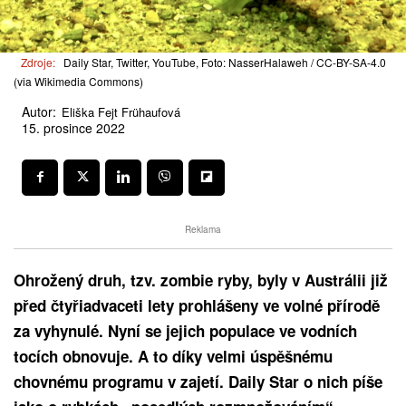
Zdroje:
Daily Star, Twitter, YouTube, Foto: NasserHalaweh / CC-BY-SA-4.0
(via Wikimedia Commons)
Autor:
Eliška Fejt Frühaufová
15. prosince 2022
Reklama
Ohrožený druh, tzv. zombie ryby, byly v Austrálii již
před čtyřiadvaceti lety prohlášeny ve volné přírodě
za vyhynulé. Nyní se jejich populace ve vodních
tocích obnovuje. A to díky velmi úspěšnému
chovnému programu v zajetí. Daily Star o nich píše