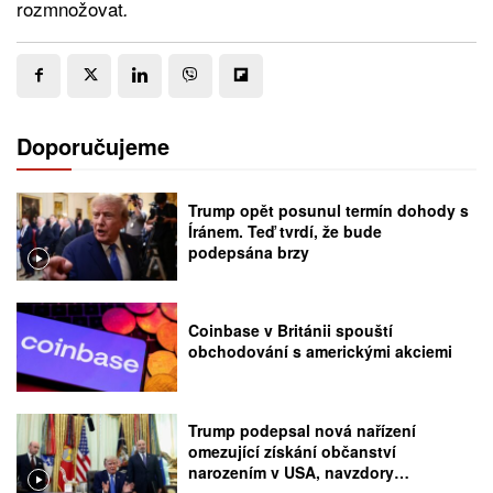
rozmnožovat
.
Doporučujeme
Trump opět posunul termín dohody s
Íránem. Teď tvrdí, že bude
podepsána brzy
Coinbase v Británii spouští
obchodování s americkými akciemi
Trump podepsal nová nařízení
omezující získání občanství
narozením v USA, navzdory