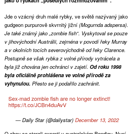
jako o rybkách „posedlých rozmnožováním“.
Jde o vzácný druh malé rybky, ve světě nazývaný jako
gudgeon purpurově skvrnitý jižní
(
Mogurnda adspersa)
.
Je
také známý jako „zombie fish“. Vyskytoval se pouze
v jihovýchodní Austrálii, zejména v povodí řeky Murray
a v okolních tocích severovýchodně od řeky Clarence.
Postupně se však rybka z volné přírody vytrácela a
byla již chována jen ochránci v zajetí.
Od roku 1998
byla oficiálně prohlášena ve volné přírodě
za
vyhynulou.
Přesto se ji podařilo zachránit.
Sex-mad zombie fish are no longer extinct!
https://t.co/JCBn4duAvV
— Daily Star (@dailystar)
December 13, 2022
O chov se starali experti v australském Bendigu. Nyní