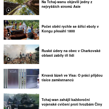
Na Tchaj-wanu objevili jedny z
nejvyšších stromů Asie
Počet obětí rychle se šířící eboly v
Kongu přesáhl 1800
Ruské údery na obec v Charkovské
oblasti zabily tři lidi
Krvavá lázeň ve Visa: O práci přijdou
tisíce zaměstnanců
Tchaj-wan zahájil každoroční
vojenské cvičení proti hrozbám Číny