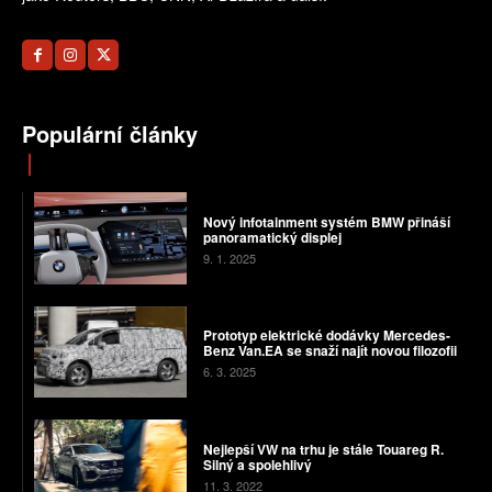
Populární články
Nový infotainment systém BMW přináší
panoramatický displej
9. 1. 2025
Prototyp elektrické dodávky Mercedes-
Benz Van.EA se snaží najít novou filozofii
6. 3. 2025
Nejlepší VW na trhu je stále Touareg R.
Silný a spolehlivý
11. 3. 2022