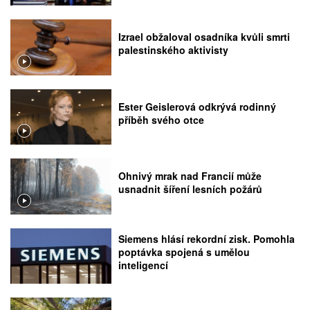
rozhodnutí Nejvyššího soudu
Izrael obžaloval osadníka kvůli smrti
palestinského aktivisty
Ester Geislerová odkrývá rodinný
příběh svého otce
Ohnivý mrak nad Francií může
usnadnit šíření lesních požárů
Siemens hlásí rekordní zisk. Pomohla
poptávka spojená s umělou
inteligencí