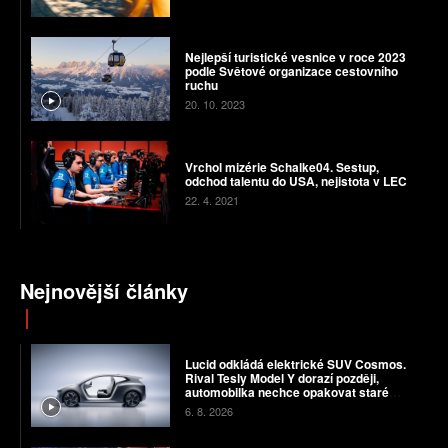
Nejlepší turistické vesnice v roce 2023
podle Světové organizace cestovního
ruchu
20. 10. 2023
Vrchol mizérie Schalke04. Sestup,
odchod talentu do USA, nejistota v LEC
22. 4. 2021
Nejnovější články
Lucid odkládá elektrické SUV Cosmos.
Rival Tesly Model Y dorazí později,
automobilka nechce opakovat staré
chyby
6. 8. 2026