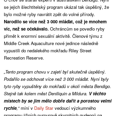
se jejich šlechtitelský program ukázal tak úspěšný, že
bylo možné ryby navrátit zpět do volné přírody.
Narodilo se více než 3 000 mláďat, což je mnohem
Ochráncům se povedlo ryby
víc, než se očekávalo.
přimět k enormní sexuální aktivitě. Členové týmu z
Middle Creek Aquaculture nové jedince následně
vypustili do nedalekého mokřadu Riley Street
Recreation Reserve.
„Tento program chovu v zajetí byl skutečně úspěšný.
Podařilo se odchovat více než 3 000 mláďat. Nyní byly
tyto ryby vypuštěny do mokřadů v okolí města Bendigo.
Stejně tak kolem měst Deniliquin a Mildura.
V těchto
místech by se jim mělo dobře dařit a porostou velmi
míní v
Daily Star
vedoucí výzkumného
rychle
,“
programu jižních purpurově skvrnitých gudeonů na