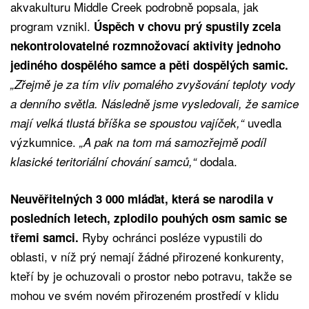
akvakulturu Middle Creek podrobně popsala, jak
program vznikl.
Úspěch v chovu prý spustily zcela
nekontrolovatelné rozmnožovací aktivity jednoho
jediného dospělého samce a pěti dospělých samic.
„Zřejmě je za tím vliv pomalého zvyšování teploty vody
a denního světla. Následně jsme vysledovali, že samice
uvedla
mají velká tlustá bříška se spoustou vajíček,“
výzkumnice.
„A pak na tom má samozřejmě podíl
dodala.
klasické teritoriální chování samců,“
Neuvěřitelných 3 000 mláďat, která se narodila v
posledních letech, zplodilo pouhých osm samic se
Ryby ochránci posléze vypustili do
třemi samci.
oblasti, v níž prý nemají žádné přirozené konkurenty,
kteří by je ochuzovali o prostor nebo potravu, takže se
mohou ve svém novém přirozeném prostředí v klidu