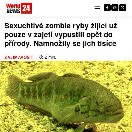
Sexuchtivé zombie ryby žijící už
pouze v zajetí vypustili opět do
přírody. Namnožily se jich tisíce
2
min.
ZAJÍMAVOSTI