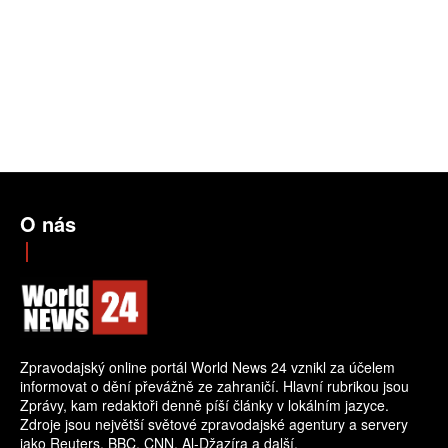
O nás
Zpravodajský online portál World News 24 vznikl za účelem
informovat o dění převážně ze zahraničí. Hlavní rubrikou jsou
Zprávy, kam redaktoři denně píší články v lokálním jazyce.
Zdroje jsou největší světové zpravodajské agentury a servery
jako Reuters, BBC, CNN, Al-Džazíra a další.