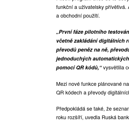
funkční a uživatelsky přívětiv
a obchodní použití.
„První fáze pilotního testová
včetně zakládání digitálních 
převodů peněz na ně, převodů
jednoduchých automatických p
vysvětlila c
pomocí QR kódů,“
Mezi nové funkce plánované na 
QR kódech a převody digitálníc
Předpokládá se také, že sezna
roku rozšíří, uvedla Ruská bank