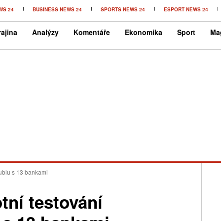
WS 24
BUSINESS NEWS 24
SPORTS NEWS 24
ESPORT NEWS 24
ajina
Analýzy
Komentáře
Ekonomika
Sport
Ma
 rublu s 13 bankami
tní testování