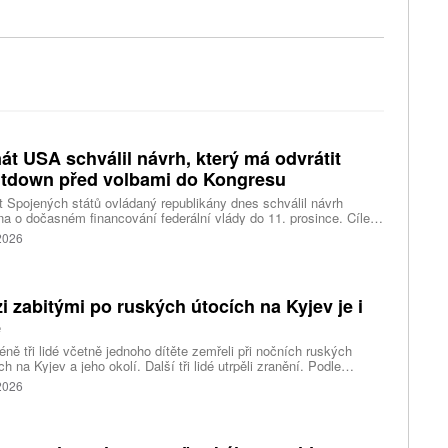
át USA schválil návrh, který má odvrátit
tdown před volbami do Kongresu
 Spojených států ovládaný republikány dnes schválil návrh
a o dočasném financování federální vlády do 11. prosince. Cílem
ení je předejít před listopadovými volbami do Kongresu
 2026
vanému shutdownu, tedy omezení chodu vlády v důsledku
váleného financování. Píše o tom agentura Reuters.
i zabitými po ruských útocích na Kyjev je i
ě
ně tři lidé včetně jednoho dítěte zemřeli při nočních ruských
ch na Kyjev a jeho okolí. Další tři lidé utrpěli zranění. Podle
inských úřadů Rusové použili mimo jiné balistické rakety.
 2026