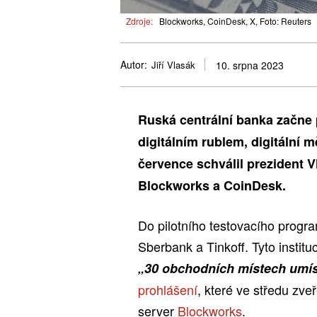
Zdroje:
Blockworks, CoinDesk, X, Foto: Reuters
Autor:
Jiří Vlasák
10. srpna 2023
Ruská centrální banka začne p
digitálním rublem, digitální
července schválil prezident V
Blockworks a CoinDesk.
Do pilotního testovacího progra
Sberbank a Tinkoff. Tyto insti
„30 obchodních místech umís
prohlášení
, které ve středu zve
server
Blockworks
.