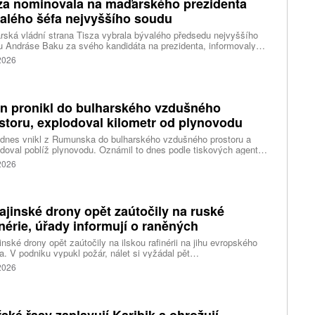
za nominovala na maďarského prezidenta
alého šéfa nejvyššího soudu
ská vládní strana Tisza vybrala bývalého předsedu nejvyššího
 Andráse Baku za svého kandidáta na prezidenta, informovaly
vé agentury. Očekává se, že András Baka bude v úterý zvolen v
 2026
mentu novou hlavou státu.
n pronikl do bulharského vzdušného
storu, explodoval kilometr od plynovodu
 dnes vnikl z Rumunska do bulharského vzdušného prostoru a
doval poblíž plynovodu. Oznámil to dnes podle tiskových agentur
rský premiér Rumen Radev. Dron podle něj nesl velké množství
 2026
nin, píše agentura DPA.
ajinské drony opět zaútočily na ruské
inérie, úřady informují o raněných
inské drony opět zaútočily na ilskou rafinérii na jihu evropského
. V podniku vypukl požár, nálet si vyžádal pět
ých, informoval krizový štáb Krasnodarského kraje. Další dva lidi
 2026
l dron v Zadonsku na Donu, oznámil gubernátor Lipecké oblasti
Artamonov. Ruské úřady informovaly o zničení stovek
inských dronů během uplynulé noci. Ukrajinské drony podle Kyjeva
ly rafinérie v Ilsku a v Syzrani.
ské řasy zaplavují Karibik a ohrožují