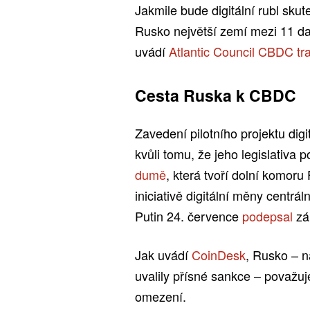
Jakmile bude digitální rubl sku
Rusko největší zemí mezi 11 da
uvádí
Atlantic Council CBDC tr
Cesta Ruska k CBDC
Zavedení pilotního projektu digi
kvůli tomu, že jeho legislativa 
dumě
, která tvoří dolní komor
iniciativě digitální měny centrá
Putin 24. července
podepsal
zá
Jak uvádí
CoinDesk
, Rusko – n
uvalily přísné sankce – považuje 
omezení.