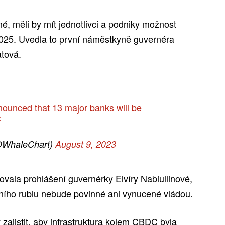
é, měli by mít jednotlivci a podniky možnost
 2025. Uvedla to první náměstkyně guvernéra
tová.
ounced that 13 major banks will be
C
@WhaleChart)
August 9, 2023
ala prohlášení guvernérky Elvíry Nabiullinové,
lního rublu nebude povinné ani vynucené vládou.
 zajistit, aby infrastruktura kolem CBDC byla