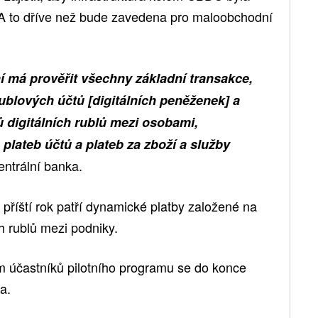
á. A to dříve než bude zavedena pro maloobchodní
ní má prověřit všechny základní transakce,
rublových účtů [digitálních peněženek] a
 digitálních rublů mezi osobami,
lateb účtů a plateb za zboží a služby
entrální banka.
příští rok patří dynamické platby založené na
h rublů mezi podniky.
m účastníků pilotního programu se do konce
a.