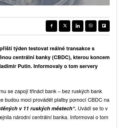
říští týden testovat reálné transakce s
 měnou centrální banky (CBDC), kterou koncem
ladimir Putin. Informovaly o tom servery
mu se zapojí třináct bank – bez ruských bank
tuce budou moci provádět platby pomocí CBDC na
Uvádí se to v
těných v 11 ruských městech“.
řejnila národní centrální banka. Informoval o tom