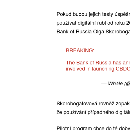
Pokud budou jejich testy úspěšn
používat digitální rubl od roku
Bank of Russia Olga Skoroboga
BREAKING:
The Bank of Russia has ann
involved in launching CBD
— Whale (
Skorobogatovová rovněž zopakov
že používání případného digitá
Pilotní program chce do té doby