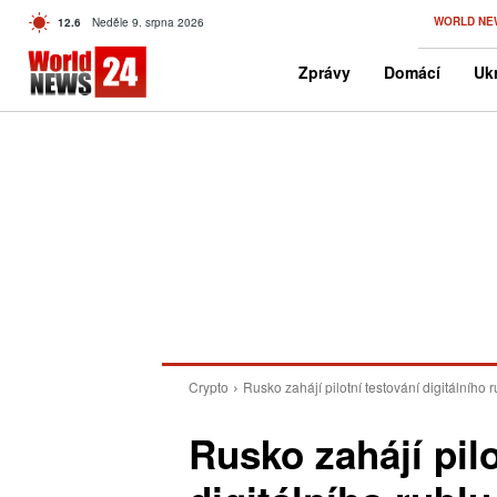
C
WORLD NE
12.6
Neděle 9. srpna 2026
Czech
Zprávy
Domácí
Ukr
Crypto
Rusko zahájí pilotní testování digitálního
Rusko zahájí pilo