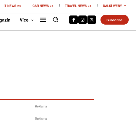
IT NEWS 24
CAR NEWS 24
TRAVEL NEWS 24
DALŠÍ WEBY
gazín
Více
Subscribe
Reklama
Reklama