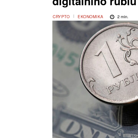
digitálního rubl
2
min.
CRYPTO
EKONOMIKA