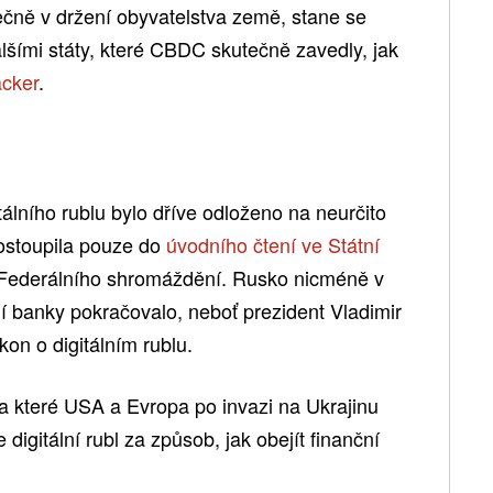
tečně v držení obyvatelstva země, stane se
lšími státy, které CBDC skutečně zavedly, jak
acker
.
tálního rublu bylo dříve odloženo na neurčito
postoupila pouze do
úvodního čtení ve Státní
u Federálního shromáždění. Rusko nicméně v
lní banky pokračovalo, neboť prezident Vladimir
kon o digitálním rublu.
a které USA a Evropa po invazi na Ukrajinu
digitální rubl za způsob, jak obejít finanční