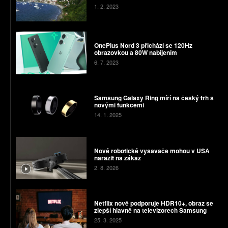
1. 2. 2023
OnePlus Nord 3 přichází se 120Hz
obrazovkou a 80W nabíjením
6. 7. 2023
Samsung Galaxy Ring míří na český trh s
novými funkcemi
14. 1. 2025
Nové robotické vysavače mohou v USA
narazit na zákaz
2. 8. 2026
Netflix nově podporuje HDR10+, obraz se
zlepší hlavně na televizorech Samsung
25. 3. 2025