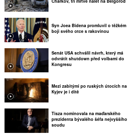
Charkov, tři mrtvé nálet na Belgorod
Syn Joea Bidena promluvil o těžkém
boji svého otce s rakovinou
Senát USA schválil návrh, který má
odvrátit shutdown před volbami do
Kongresu
Mezi zabitými po ruských útocích na
Kyjev je i dítě
Tisza nominovala na maďarského
prezidenta bývalého šéfa nejvyššího
soudu