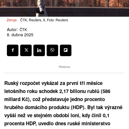
Zdroje:
ČTK, Reuters, X, Foto: Reuters
Autor:
ČTK
8. dubna 2025
Reklama
Ruský rozpočet vykázal za první tři měsíce
letošního roku schodek 2,17 bilionu rublů (586
miliard Kč), což představuje jedno procento
hrubého domácího produktu (HDP). Byl tak výrazně
vyšší než ve stejném období loni, kdy činil 0,1
procenta HDP, uvedlo dnes ruské ministerstvo