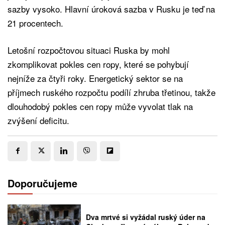
sazby vysoko. Hlavní úroková sazba v Rusku je teď na
21 procentech.
Letošní rozpočtovou situaci Ruska by mohl
zkomplikovat pokles cen ropy, které se pohybují
nejníže za čtyři roky. Energetický sektor se na
příjmech ruského rozpočtu podílí zhruba třetinou, takže
dlouhodobý pokles cen ropy může vyvolat tlak na
zvýšení deficitu.
Doporučujeme
Dva mrtvé si vyžádal ruský úder na