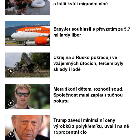
s Itálií kvůli migrační vlně
EasyJet souhlasil s převzetím za 5,7
miliardy liber
Ukrajina a Rusko pokračují ve
vzájemných útocích, terčem byly
sklady i lodě
Meta škodí dětem, rozhodl soud.
Společnost musí zaplatit tučnou
pokutu
Trump zavedl minimální ceny
výrobků z polykřemíku, uvalil na ně
15procentní clo