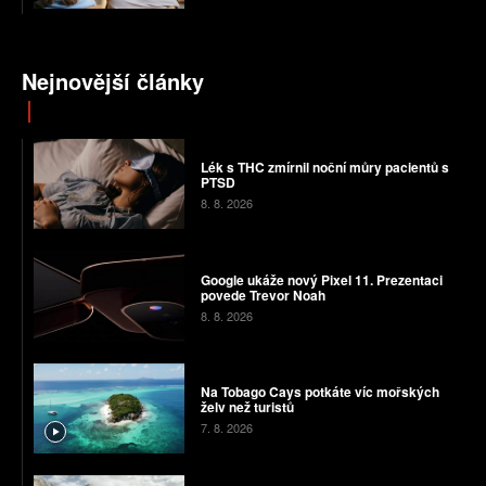
Nejnovější články
Lék s THC zmírnil noční můry pacientů s
PTSD
8. 8. 2026
Google ukáže nový Pixel 11. Prezentaci
povede Trevor Noah
8. 8. 2026
Na Tobago Cays potkáte víc mořských
želv než turistů
7. 8. 2026