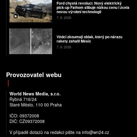
Ford chystá revoluci. Nový elektrický
pick-up Fathom slibuje nízkou cenu i zcela
novou výrobní technologii
7. 8. 2026
Vědci zkoumají oblak, který po nárazu
rakety zahalil Měsíc
7. 8. 2026
Provozovatel webu
World News Media, s.r.o.
Rybná 716/24
Staré Město, 110 00 Praha
IČO: 09372008
DIČ: CZ09372008
V případě dotazů na redakci pište na info@wn24.cz