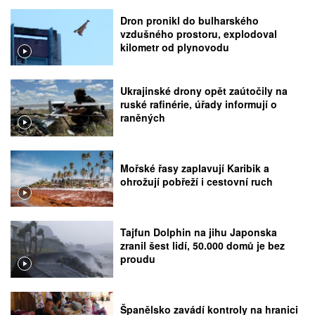
Dron pronikl do bulharského
vzdušného prostoru, explodoval
kilometr od plynovodu
Ukrajinské drony opět zaútočily na
ruské rafinérie, úřady informují o
raněných
Mořské řasy zaplavují Karibik a
ohrožují pobřeží i cestovní ruch
Tajfun Dolphin na jihu Japonska
zranil šest lidí, 50.000 domů je bez
proudu
Španělsko zavádí kontroly na hranici