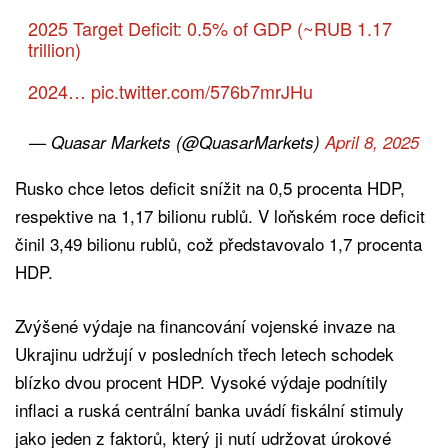
2025 Target Deficit: 0.5% of GDP (~RUB 1.17
trillion)
2024…
pic.twitter.com/576b7mrJHu
— Quasar Markets (@QuasarMarkets)
April 8, 2025
Rusko chce letos deficit snížit na 0,5 procenta HDP,
respektive na 1,17 bilionu rublů. V loňském roce deficit
činil 3,49 bilionu rublů, což představovalo 1,7 procenta
HDP.
Zvýšené výdaje na financování vojenské invaze na
Ukrajinu udržují v posledních třech letech schodek
blízko dvou procent HDP. Vysoké výdaje podnítily
inflaci a ruská centrální banka uvádí fiskální stimuly
jako jeden z faktorů, který ji nutí udržovat úrokové