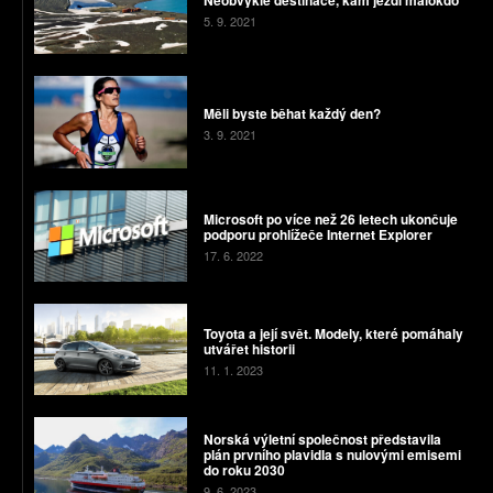
5. 9. 2021
Měli byste běhat každý den?
3. 9. 2021
Microsoft po více než 26 letech ukončuje
podporu prohlížeče Internet Explorer
17. 6. 2022
Toyota a její svět. Modely, které pomáhaly
utvářet historii
11. 1. 2023
Norská výletní společnost představila
plán prvního plavidla s nulovými emisemi
do roku 2030
9. 6. 2023