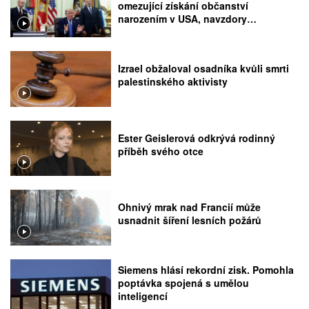
omezující získání občanství
narozením v USA, navzdory
rozhodnutí Nejvyššího soudu
Izrael obžaloval osadníka kvůli smrti
palestinského aktivisty
Ester Geislerová odkrývá rodinný
příběh svého otce
Ohnivý mrak nad Francií může
usnadnit šíření lesních požárů
Siemens hlásí rekordní zisk. Pomohla
poptávka spojená s umělou
inteligencí