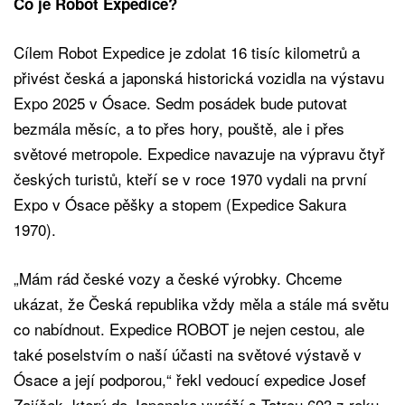
Co je Robot Expedice?
Cílem Robot Expedice je zdolat 16 tisíc kilometrů a
přivést česká a japonská historická vozidla na výstavu
Expo 2025 v Ósace. Sedm posádek bude putovat
bezmála měsíc, a to přes hory, pouště, ale i přes
světové metropole. Expedice navazuje na výpravu čtyř
českých turistů, kteří se v roce 1970 vydali na první
Expo v Ósace pěšky a stopem (Expedice Sakura
1970).
„Mám rád české vozy a české výrobky. Chceme
ukázat, že Česká republika vždy měla a stále má světu
co nabídnout. Expedice ROBOT je nejen cestou, ale
také poselstvím o naší účasti na světové výstavě v
Ósace a její podporou,“ řekl vedoucí expedice Josef
Zajíček, který do Japonska vyráží s Tatrou 603 z roku