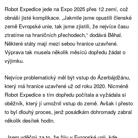
Robot Expedice jede na Expo 2025 přes 12 zemí, což
obnáší jisté komplikace. „Jakmile jsme opustili členské
země Evropské unie, tak jsme zjistili, že nejvíce času
ztratíme na hraničních přechodech,“ dodává Běhal.
Některé státy mají mezi sebou hranice uzavřené.
Výprava tak musela několik měsíců dopředu žádat o
výjimku.
Nejvíce problematický měl být vstup do Ázerbájdžánu,
který má hranice uzavřené už od roku 2020. Nicméně
Robot Expedice s tím dopředu počítala a vyžádala si
oběžník, který jí umožnil vstup do země. Avšak i přesto
to byl dlouhý proces, jenž posádkám dohromady zabral
několik desítek hodin.
„Jsem vděčný za to, že žiju v Evropské unii, kde