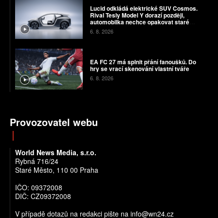
Lucid odkládá elektrické SUV Cosmos.
Rival Tesly Model Y dorazí později,
automobilka nechce opakovat staré
chyby
6. 8. 2026
EA FC 27 má splnit přání fanoušků. Do
hry se vrací skenování vlastní tváře
6. 8. 2026
Provozovatel webu
World News Media, s.r.o.
Rybná 716/24
Staré Město, 110 00 Praha
IČO: 09372008
DIČ: CZ09372008
V případě dotazů na redakci pište na info@wn24.cz