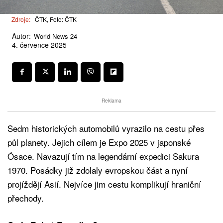
Zdroje:
ČTK, Foto: ČTK
Autor:
World News 24
4. července 2025
Reklama
Sedm historických automobilů vyrazilo na cestu přes
půl planety. Jejich cílem je Expo 2025 v japonské
Ósace. Navazují tím na legendární expedici Sakura
1970. Posádky již zdolaly evropskou část a nyní
projíždějí Asií. Nejvíce jim cestu komplikují hraniční
přechody.