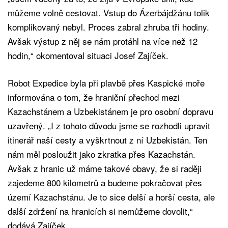
můžeme volně cestovat. Vstup do Ázerbájdžánu tolik
komplikovaný nebyl. Proces zabral zhruba tři hodiny.
Avšak výstup z něj se nám protáhl na více než 12
hodin,“ okomentoval situaci Josef Zajíček.
Robot Expedice byla při plavbě přes Kaspické moře
informována o tom, že hraniční přechod mezi
Kazachstánem a Uzbekistánem je pro osobní dopravu
uzavřený. „I z tohoto důvodu jsme se rozhodli upravit
itinerář naší cesty a vyškrtnout z ní Uzbekistán. Ten
nám měl posloužit jako zkratka přes Kazachstán.
Avšak z hranic už máme takové obavy, že si raději
zajedeme 800 kilometrů a budeme pokračovat přes
území Kazachstánu. Je to sice delší a horší cesta, ale
další zdržení na hranicích si nemůžeme dovolit,“
dodává Zajíček.