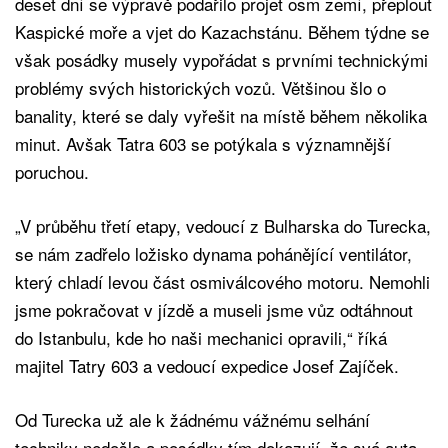
deset dní se výpravě podařilo projet osm zemí, přeplout
Kaspické moře a vjet do Kazachstánu. Během týdne se
však posádky musely vypořádat s prvními technickými
problémy svých historických vozů. Většinou šlo o
banality, které se daly vyřešit na místě během několika
minut. Avšak Tatra 603 se potýkala s významnější
poruchou.
„V průběhu třetí etapy, vedoucí z Bulharska do Turecka,
se nám zadřelo ložisko dynama pohánějící ventilátor,
který chladí levou část osmiválcového motoru. Nemohli
jsme pokračovat v jízdě a museli jsme vůz odtáhnout
do Istanbulu, kde ho naši mechanici opravili,“ říká
majitel Tatry 603 a vedoucí expedice Josef Zajíček.
Od Turecka už ale k žádnému vážnému selhání
techniky nedošlo a posádky tím dokazují, že svá auta