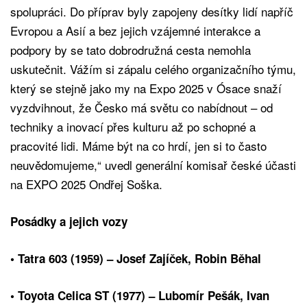
spolupráci. Do příprav byly zapojeny desítky lidí napříč
Evropou a Asií a bez jejich vzájemné interakce a
podpory by se tato dobrodružná cesta nemohla
uskutečnit. Vážím si zápalu celého organizačního týmu,
který se stejně jako my na Expo 2025 v Ósace snaží
vyzdvihnout, že Česko má světu co nabídnout – od
techniky a inovací přes kulturu až po schopné a
pracovité lidi. Máme být na co hrdí, jen si to často
neuvědomujeme,“ uvedl generální komisař české účasti
na EXPO 2025 Ondřej Soška.
Posádky a jejich vozy
• Tatra 603 (1959) – Josef Zajíček, Robin Běhal
• Toyota Celica ST (1977) – Lubomír Pešák, Ivan